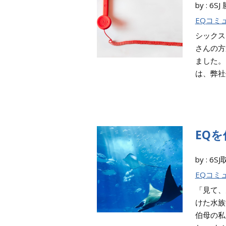
by : 6
EQコミ
シックス
さんの方
ました。
は、弊社代
EQ
by : 
EQコミ
「見て、
けた水族
伯母の私