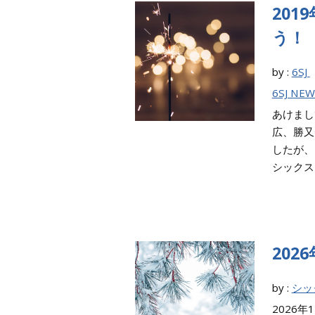
201
う！
by :
6SJ
6SJ NEW
あけまし
広、勝又
したが、
シックス
202
by :
シッ
2026