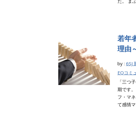
た。 まぶ
若年
理由
by :
6SJ
EQコミ
「三つ子
期です。
フ・マネ
て感情マネ