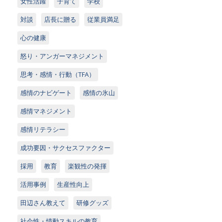
女性活躍
子育て
学校
対談
店長に贈る
従業員満足
心の健康
怒り・アンガーマネジメント
思考・感情・行動（TFA）
感情のナビゲート
感情の氷山
感情マネジメント
感情リテラシー
成功要因・サクセスファクター
採用
教育
楽観性の発揮
活用事例
生産性向上
田辺さん教えて
研修グッズ
社会性・情動スキルの教育