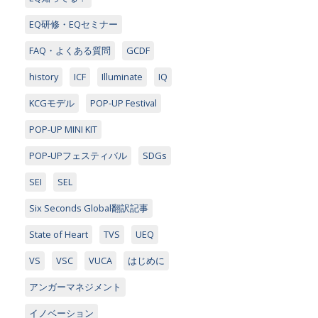
EQ研修・EQセミナー
FAQ・よくある質問
GCDF
history
ICF
Illuminate
IQ
KCGモデル
POP-UP Festival
POP-UP MINI KIT
POP-UPフェスティバル
SDGs
SEI
SEL
Six Seconds Global翻訳記事
State of Heart
TVS
UEQ
VS
VSC
VUCA
はじめに
アンガーマネジメント
イノベーション