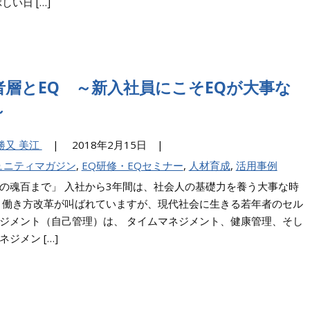
しい日 […]
者層とEQ ～新入社員にこそEQが大事な
～
 勝又 美江
|
2018年2月15日 |
ュニティマガジン
,
EQ研修・EQセミナー
,
人材育成
,
活用事例
の魂百まで」 入社から3年間は、社会人の基礎力を養う大事な時
 働き方改革が叫ばれていますが、現代社会に生きる若年者のセル
ジメント（自己管理）は、 タイムマネジメント、健康管理、そし
ジメン […]