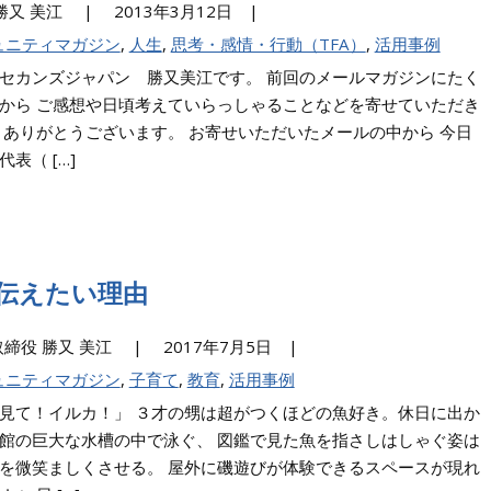
SJ 勝又 美江 |
2013年3月12日 |
ュニティマガジン
,
人生
,
思考・感情・行動（TFA）
,
活用事例
セカンズジャパン 勝又美江です。 前回のメールマガジンにたく
から ご感想や日頃考えていらっしゃることなどを寄せていただき
 ありがとうございます。 お寄せいただいたメールの中から 今日
表（ […]
を伝えたい理由
6SJ取締役 勝又 美江 |
2017年7月5日 |
ュニティマガジン
,
子育て
,
教育
,
活用事例
見て！イルカ！」 ３才の甥は超がつくほどの魚好き。休日に出か
館の巨大な水槽の中で泳ぐ、 図鑑で見た魚を指さしはしゃぐ姿は
を微笑ましくさせる。 屋外に磯遊びが体験できるスペースが現れ