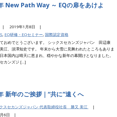
9年 New Path Way ～ EQの扉をあけよ
|
2019年1月8日 |
S
,
EQ研修・EQセミナー
,
国際認定資格
ておめでとうございます。 シックスセカンズジャパン 田辺康
美江、須澤知史です。 年末から大雪に見舞われたところもありま
日本国内は晴天に恵まれ、穏やかな新年の幕開けとなりました。
セカンズジ […]
6年 新年のご挨拶｜“共に”遠くへ
クスセカンズジャパン 代表取締役社長 勝又 美江
|
年1月6日 |