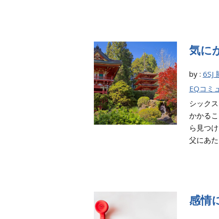
気に
by :
6SJ
EQコミ
シックス
かかるこ
ら見つけ
父にあたり
感情