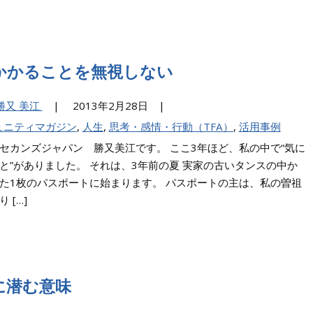
かかることを無視しない
 勝又 美江
|
2013年2月28日 |
ュニティマガジン
,
人生
,
思考・感情・行動（TFA）
,
活用事例
セカンズジャパン 勝又美江です。 ここ3年ほど、私の中で“気に
と”がありました。 それは、3年前の夏 実家の古いタンスの中か
た1枚のパスポートに始まります。 パスポートの主は、私の曽祖
 […]
に潜む意味