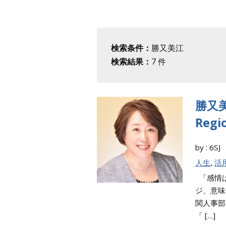
検索条件：
勝又美江
検索結果：
7
件
勝又美
Regio
by : 6
人生
,
活
「感情は
ジ、意味
関人事部
「 […]