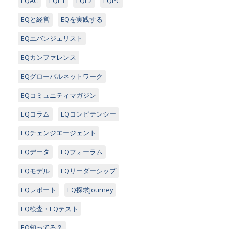
EQAC
EQE1
EQE2
EQPC
EQと経営
EQを実践する
EQエバンジェリスト
EQカンファレンス
EQグローバルネットワーク
EQコミュニティマガジン
EQコラム
EQコンピテンシー
EQチェンジエージェント
EQデータ
EQフォーラム
EQモデル
EQリーダーシップ
EQレポート
EQ探求Journey
EQ検査・EQテスト
EQ知ってる？