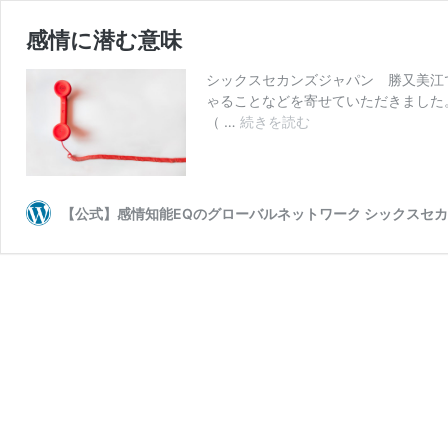
感情に潜む意味
シックスセカンズジャパン 勝又美江
ゃることなどを寄せていただきました
感
（ …
続きを読む
情
に
潜
む
【公式】感情知能EQのグローバルネットワーク シックスセ
意
味