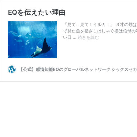
EQを伝えたい理由
「見て、見て！イルカ！」 ３才の甥
で見た魚を指さしはしゃぐ姿は伯母の
EQ
い日 …
続きを読む
を
伝
え
た
い
【公式】感情知能EQのグローバルネットワーク シックスセ
理
由