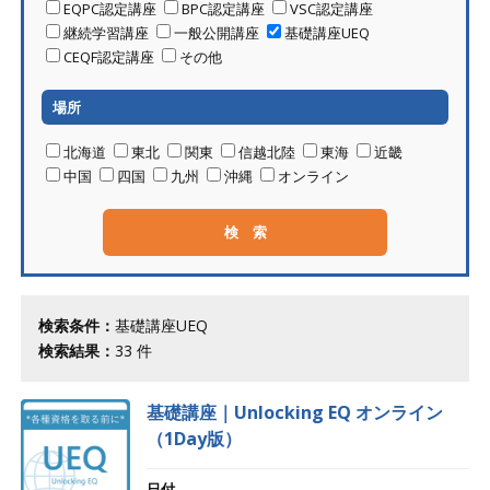
EQPC認定講座
BPC認定講座
VSC認定講座
継続学習講座
一般公開講座
基礎講座UEQ
CEQF認定講座
その他
場所
北海道
東北
関東
信越北陸
東海
近畿
中国
四国
九州
沖縄
オンライン
検索条件：
基礎講座UEQ
検索結果：
33
件
基礎講座｜Unlocking EQ オンライン
（1Day版）
日付