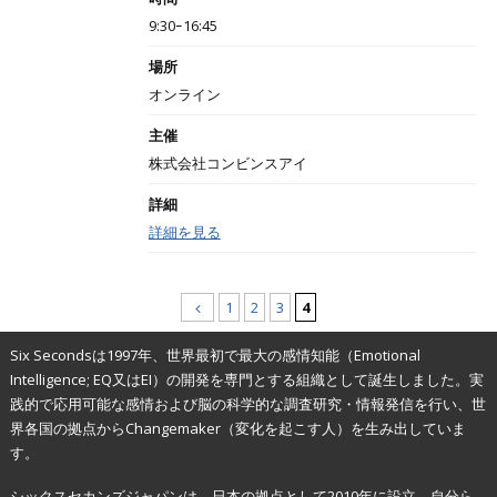
9:30ｰ16:45
場所
オンライン
主催
株式会社コンビンスアイ
詳細
詳細を見る
1
2
3
4
Six Secondsは1997年、世界最初で最大の感情知能（Emotional
Intelligence; EQ又はEI）の開発を専門とする組織として誕生しました。実
践的で応用可能な感情および脳の科学的な調査研究・情報発信を行い、世
界各国の拠点からChangemaker（変化を起こす人）を生み出していま
す。
シックスセカンズジャパンは、日本の拠点として2010年に設立。自分ら