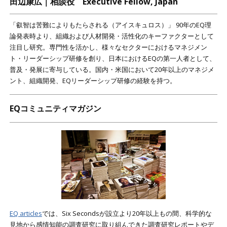
田辺康広｜相談役 Executive Fellow, Japan
「叡智は苦難によりもたらされる（アイスキュロス）」 90年のEQ理
論発表時より、組織および人材開発・活性化のキーファクターとして
注目し研究。専門性を活かし、様々なセクターにおけるマネジメン
ト・リーダーシップ研修を創り、日本におけるEQの第一人者として、
普及・発展に寄与している。国内・米国において20年以上のマネジメ
ント、組織開発、EQリーダーシップ研修の経験を持つ。
EQコミュニティマガジン
EQ articles
では、Six Secondsが設立より20年以上もの間、科学的な
見地から感情知能の調査研究に取り組んできた調査研究レポートやデ