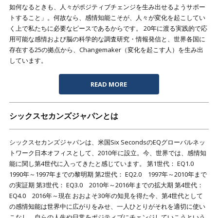
如何なるときも、人々がポジティブチェンジを生み出せるようサポー
トすること」。何故なら、感情知能こそが、人々が変化を起こしてい
く上で私たちに必要なピースであるからです。 20年に渡る実践的で応
用可能な感情および脳の科学的な調査研究・情報発信と、世界各国に
存在する25の拠点から、Changemaker（変化を起こす人）を生み出
しています。
READ MORE
シックスセカンズジャパンとは
シックスセカンズジャパンは、米国Six SecondsのEQグローバルネッ
トワーク日本オフィスとして、2010年に設立。今、世界では、感情知
能に関し第4世代に入ってきたと感じています。 第1世代： EQ1.0
1990年～1997年までの黎明期 第2世代： EQ2.0 1997年～2010年まで
の実証期 第3世代： EQ3.0 2010年～2016年までの拡大期 第4世代：
EQ4.0 2016年～現在 おおよそ30年の知見を得た今、第4世代として
の感情知能は世界中に広がりをみせ、一人ひとりがそれを適切に使い
こなし、自らの人生や日常をポジティブにチェンジしていこうという