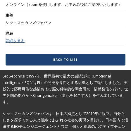
オンライン（zoomを使用します。お申込み後にご案内いたします）
主催
シックスセカンズジャパン
詳細
詳細を見る
BACK TO LIST
Six Secondsは1997年、世界最初で最大の感情知能（Emotional
Intelligence; EQ又はEI）の開発を専門とする組織として誕生しました。実
践的で応用可能な感情および脳の科学的な調査研究・情報発信を行い、世
界各国の拠点からChangemaker（変化を起こす人）を生み出していま
す。
シックスセカンズジャパンは、日本の拠点として2010年に設立。自分ら
しさを探求できる人と組織であふれる社会の実現を目指し、日本国内で活
躍するEQチェンジエージェントと共に、個人と組織のポジティブチェン