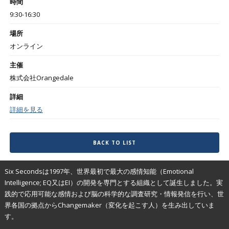
時間
9:30-16:30
場所
オンライン
主催
株式会社Orangedale
詳細
詳細を見る
BACK TO LIST
Six Secondsは1997年、世界最初で最大の感情知能（Emotional
Intelligence; EQ又はEI）の開発を専門とする組織として誕生しました。実
践的で応用可能な感情および脳の科学的な調査研究・情報発信を行い、世
界各国の拠点からChangemaker（変化を起こす人）を生み出していま
す。