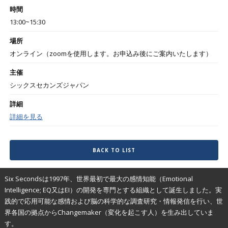
時間
13:00~15:30
場所
オンライン（zoomを使用します。お申込み後にご案内いたします）
主催
シックスセカンズジャパン
詳細
詳細を見る
BACK TO LIST
Six Secondsは1997年、世界最初で最大の感情知能（Emotional
Intelligence; EQ又はEI）の開発を専門とする組織として誕生しました。実
践的で応用可能な感情および脳の科学的な調査研究・情報発信を行い、世
界各国の拠点からChangemaker（変化を起こす人）を生み出していま
す。