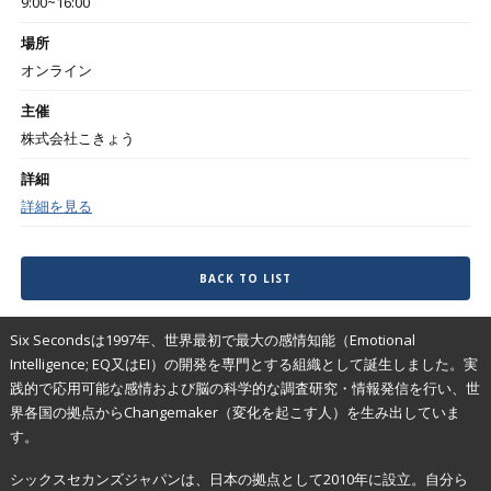
9:00~16:00
場所
オンライン
主催
株式会社こきょう
詳細
詳細を見る
BACK TO LIST
Six Secondsは1997年、世界最初で最大の感情知能（Emotional
Intelligence; EQ又はEI）の開発を専門とする組織として誕生しました。実
践的で応用可能な感情および脳の科学的な調査研究・情報発信を行い、世
界各国の拠点からChangemaker（変化を起こす人）を生み出していま
す。
シックスセカンズジャパンは、日本の拠点として2010年に設立。自分ら