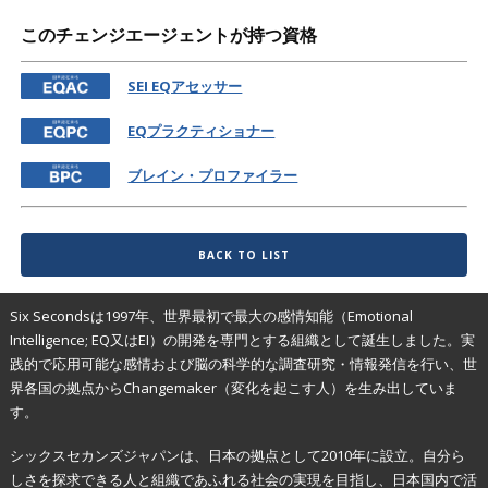
このチェンジエージェントが持つ資格
SEI EQアセッサー
EQプラクティショナー
ブレイン・プロファイラー
BACK TO LIST
Six Secondsは1997年、世界最初で最大の感情知能（Emotional
Intelligence; EQ又はEI）の開発を専門とする組織として誕生しました。実
践的で応用可能な感情および脳の科学的な調査研究・情報発信を行い、世
界各国の拠点からChangemaker（変化を起こす人）を生み出していま
す。
シックスセカンズジャパンは、日本の拠点として2010年に設立。自分ら
しさを探求できる人と組織であふれる社会の実現を目指し、日本国内で活