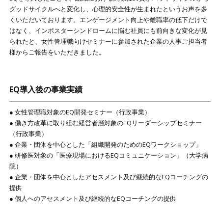
グッドサイクルへと変化し、心理的安全性が生まれたというお声を多
くいただいております。エンゲージメント向上や離職率の低下だけで
はなく、インポスターシンドロームに悩む社員にも前向きな変化が見
られたと、女性管理職向けセミナーに参加された企業の人事ご担当者
様からご報告をいただきました。
EQ導入後の事業実績
● 女性管理職対象のEQ開発セミナー（行政事業）
● 働き方改革に取り組む経営者層対象のEQリーダーシップセミナー
（行政事業）
● 企業・団体を中心とした「組織開発のためのEQワークショップ」
● 研修医対象の「医療現場におけるEQコミュニケーション」（大学病
院）
● 企業・団体を中心としたアセスメント及び継続的なEQコーチングの
提供
● 個人へのアセスメント及び継続的なEQコーチングの提供