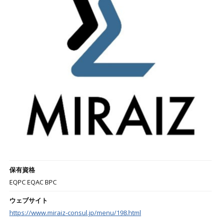
保有資格
EQPC EQAC BPC
ウェブサイト
https://www.miraiz-consul.jp/menu/198.html