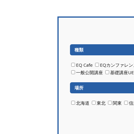
種類
EQ Cafe
EQカンファレン
一般公開講座
基礎講座UE
場所
北海道
東北
関東
信