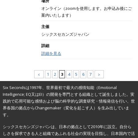
場所
オンライン（zoomを使用します。お申込み後にご
案内いたします）
主催
シックスセカンズジャパン
詳細
詳細を見る
1
2
3
4
5
6
7
Six Secondsは1997年、世界最初で最大の感情知能（Emotional
Intelligence; EQ又はEI）の開発を専門とする組織として誕生しました。実
践的で応用可能な感情および脳の科学的な調査研究・情報発信を行い、世
界各国の拠点からChangemaker（変化を起こす人）を生み出していま
す。
シックスセカンズジャパンは、日本の拠点として2010年に設立。自分ら
しさを探求できる人と組織であふれる社会の実現を目指し、日本国内で活