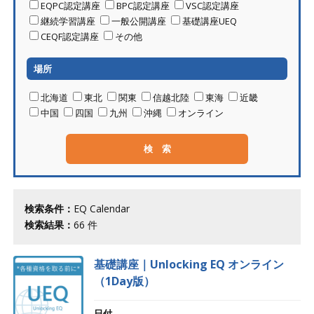
EQPC認定講座
BPC認定講座
VSC認定講座
継続学習講座
一般公開講座
基礎講座UEQ
CEQF認定講座
その他
場所
北海道
東北
関東
信越北陸
東海
近畿
中国
四国
九州
沖縄
オンライン
検索条件：
EQ Calendar
検索結果：
66
件
基礎講座｜Unlocking EQ オンライン
（1Day版）
日付