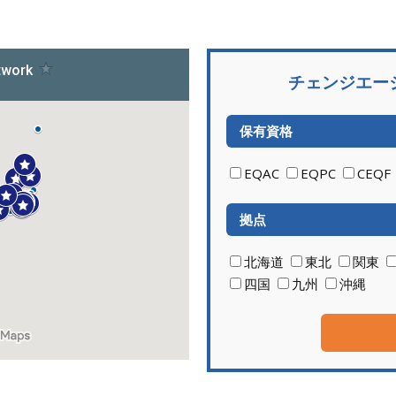
チェンジエー
保有資格
EQAC
EQPC
CEQF
拠点
北海道
東北
関東
四国
九州
沖縄