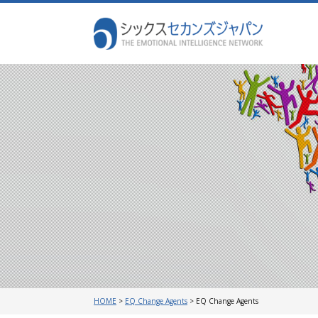
HOME
>
EQ Change Agents
>
EQ Change Agents