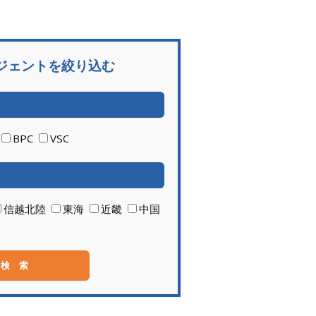
ジェントを絞り込む
BPC
VSC
信越北陸
東海
近畿
中国