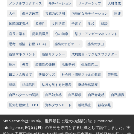
メンタルプラクティス
モチベーション
リーダーシップ
人材育成
人生
働き方改革
共感力の活用
内発的なモチベーション
国連
国際認定資格
多様性
女性活躍
子育て
学校
対談
店長に贈る
従業員満足
心の健康
怒り・アンガーマネジメント
思考・感情・行動（TFA）
感情のナビゲート
感情の氷山
感情マネジメント
感情リテラシー
成功要因・サクセスファクター
採用
教育
楽観性の発揮
活用事例
生産性向上
田辺さん教えて
研修グッズ
社会性・情動スキルの教育
管理職
組織
組織活性
結果を見すえた思考
継続学習講座
自己パターンの認識
自己効力感
自己探求
自己肯定感
自己認識
認知行動療法・CBT
資料ダウンロード
離職防止
顧客満足
Six Secondsは1997年、世界最初で最大の感情知能（Emotional
Intelligence; EQ又はEI）の開発を専門とする組織として誕生しました。実
践的で応用可能な感情および脳の科学的な調査研究・情報発信を行い、世