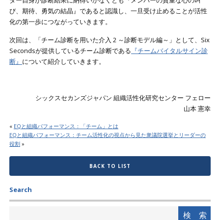
び、期待、勇気の結晶』であると認識し、一旦受け止めることが活性
化の第一歩につながっていきます。
次回は、「チーム診断を用いた介入 2 ～診断モデル編～」として、Six
Secondsが提供しているチーム診断である
『チームバイタルサイン診
断』
について紹介していきます。
シックスセカンズジャパン 組織活性化研究センター フェロー
山本 憲幸
«
EQと組織パフォーマンス：「チーム」とは
EQと組織パフォーマンス：チーム活性化の視点から見た衆議院選挙とリーダーの
役割
»
BACK TO LIST
Search