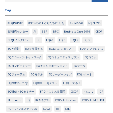
Tag
#EQPOPUP
#すべての子どもたちにEQを
6S Global
6SJ NEWS
6SJ研究センター
AI
BBP
BPC
Business Case 2016
CEQF
CEQFインタビュー
EQ
EQAC
EQE1
EQE2
EQPC
EQと経営
EQを実践する
EQエバンジェリスト
EQカンファレンス
EQグローバルネットワーク
EQコミュニティマガジン
EQコラム
EQコンピテンシー
EQチェンジエージェント
EQデータ
EQフォーラム
EQモデル
EQリーダーシップ
EQレポート
EQ探求Journey
EQ検査・EQテスト
EQ知ってる？
EQ研修・EQセミナー
FAQ・よくある質問
GCDF
history
ICF
Illuminate
IQ
KCGモデル
POP-UP Festival
POP-UP MINI KIT
POP-UPフェスティバル
SDGs
SEI
SEL