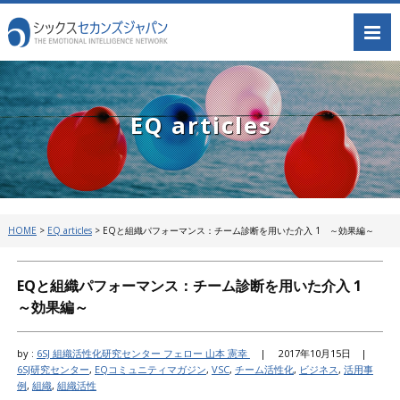
EQ articles
HOME
>
EQ articles
>
EQと組織パフォーマンス：チーム診断を用いた介入 1 ～効果編～
EQと組織パフォーマンス：チーム診断を用いた介入 1
～効果編～
by :
6SJ 組織活性化研究センター フェロー 山本 憲幸
|
2017年10月15日 |
6SJ研究センター
,
EQコミュニティマガジン
,
VSC
,
チーム活性化
,
ビジネス
,
活用事
例
,
組織
,
組織活性