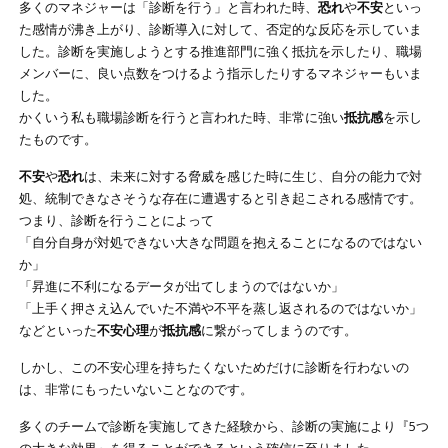
多くのマネジャーは「診断を行う」と言われた時、
恐れ
や
不安
といっ
た感情が沸き上がり、診断導入に対して、否定的な反応を示していま
した。診断を実施しようとする推進部門に強く抵抗を示したり、職場
メンバーに、良い点数をつけるよう指示したりするマネジャーもいま
した。
かくいう私も職場診断を行うと言われた時、非常に強い
抵抗感
を示し
たものです。
不安
や
恐れ
は、未来に対する脅威を感じた時に生じ、自分の能力で対
処、統制できなさそうな存在に遭遇すると引き起こされる感情です。
つまり、診断を行うことによって
「自分自身が対処できない大きな問題を抱えることになるのではない
か」
「昇進に不利になるデータが出てしまうのではないか」
「上手く押さえ込んでいた不満や不平を蒸し返されるのではないか」
などといった
不安心理
が
抵抗感
に繋がってしまうのです。
しかし、この不安心理を持ちたくないためだけに診断を行わないの
は、非常にもったいないことなのです。
多くのチームで診断を実施してきた経験から、診断の実施により『5つ
の大きな効果』を得ることができるという確信に至りました。