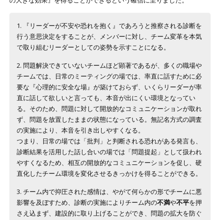
1. 『リーダーが不安や恐れを抱く』であろうと推察される診断を
行う意思決定をすることが、メンバーに対し、チーム変革を本気
で取り組むリーダーとしての姿勢を示すことになる。
2. 問題解決できていないチームほど顕著であるが、多くの職場や
チームでは、日常のミーティングの場では、率直に話すために必
要な『心理的に安全な場』が築けておらず、いくらリーダーが率
直に話して欲しいと言っても、本音が出にくい環境となってい
る。そのため、問題に対して開放的なコミュニケーションが取れ
ず、問題を放置したままの状態になっている。無記名方式の調査
の実施により、本音を引き出しやすくなる。
つまり、日常の場では「批判」と判断される恐れがある発言も、
診断結果を活用した話し合いの場では「問題提起」として扱われ
やすくなるため、相互の開放的なコミュニケーションを促し、硬
直化したチーム環境を変化させるきっかけを得ることができる。
3. チーム内で抑圧された感情は、やがて何らかの形でチームに悪
影響を及ぼすため、診断の実施によりチーム内の
不満
や
不平
を押
さえ込まず、建設的に取り上げることができ、問題の拡大を防ぐ