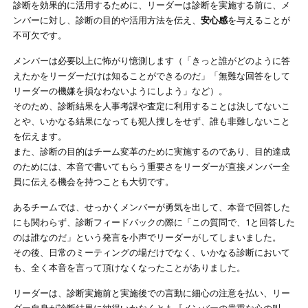
診断を効果的に活用するために、リーダーは診断を実施する前に、メ
ンバーに対し、診断の目的や活用方法を伝え、
安心感
を与えることが
不可欠です。
メンバーは必要以上に怖がり憶測します（「きっと誰がどのように答
えたかをリーダーだけは知ることができるのだ」「無難な回答をして
リーダーの機嫌を損なわないようにしよう」など）。
そのため、診断結果を人事考課や査定に利用することは決してないこ
とや、いかなる結果になっても犯人捜しをせず、誰も非難しないこと
を伝えます。
また、診断の目的はチーム変革のために実施するのであり、目的達成
のためには、本音で書いてもらう重要さをリーダーが直接メンバー全
員に伝える機会を持つことも大切です。
あるチームでは、せっかくメンバーが勇気を出して、本音で回答した
にも関わらず、診断フィードバックの際に「この質問で、1と回答した
のは誰なのだ」という発言を小声でリーダーがしてしまいました。
その後、日常のミーティングの場だけでなく、いかなる診断において
も、全く本音を言って頂けなくなったことがありました。
リーダーは、診断実施前と実施後での言動に細心の注意を払い、リー
ダー自身が診断結果に納得いかなくとも『メンバーの貴重な心の叫