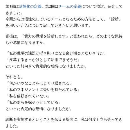
第1回は
活性化の定義
、第2回は
チームの定義
について検討、紹介して
きました。
今回からは活性化しているチームとなるための方法として、「診断」
を用いた介入について記していきたいと思います。
皆様は、「貴方の職場を診断します」と言われたら、どのような気持
ちや感情になりますか。
「私の職場の課題が浮き彫りになる良い機会となりそうだ」
「変革するきっかけとして活用できそうだ」
といった前向きで肯定的な感情になりましたか。
それとも、
「何かいやなことをほじくり返される」
「私のマネジメントに疑いを持たれている」
「私を信頼されていない」
「私のあらを探そうとしている」
といった否定的な感情になりましたか。
診断を実施するということを伝える場面に、私は何度も立ち会ってき
ました。