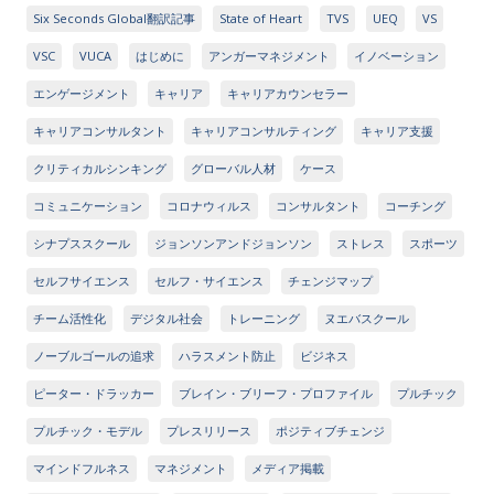
Six Seconds Global翻訳記事
State of Heart
TVS
UEQ
VS
VSC
VUCA
はじめに
アンガーマネジメント
イノベーション
エンゲージメント
キャリア
キャリアカウンセラー
キャリアコンサルタント
キャリアコンサルティング
キャリア支援
クリティカルシンキング
グローバル人材
ケース
コミュニケーション
コロナウィルス
コンサルタント
コーチング
シナプススクール
ジョンソンアンドジョンソン
ストレス
スポーツ
セルフサイエンス
セルフ・サイエンス
チェンジマップ
チーム活性化
デジタル社会
トレーニング
ヌエバスクール
ノーブルゴールの追求
ハラスメント防止
ビジネス
ピーター・ドラッカー
ブレイン・ブリーフ・プロファイル
プルチック
プルチック・モデル
プレスリリース
ポジティブチェンジ
マインドフルネス
マネジメント
メディア掲載