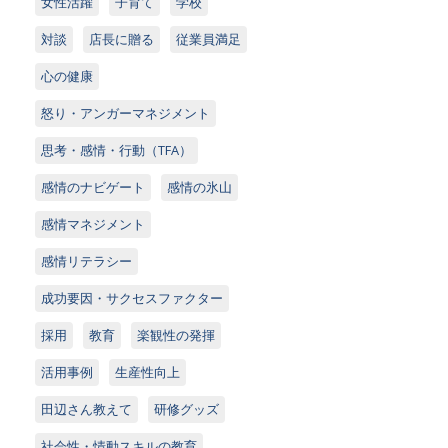
女性活躍
子育て
学校
対談
店長に贈る
従業員満足
心の健康
怒り・アンガーマネジメント
思考・感情・行動（TFA）
感情のナビゲート
感情の氷山
感情マネジメント
感情リテラシー
成功要因・サクセスファクター
採用
教育
楽観性の発揮
活用事例
生産性向上
田辺さん教えて
研修グッズ
社会性・情動スキルの教育