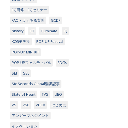
EQ研修・EQセミナー
FAQ・よくある質問
GCDF
history
ICF
Illuminate
IQ
KCGモデル
POP-UP Festival
POP-UP MINI KIT
POP-UPフェスティバル
SDGs
SEI
SEL
Six Seconds Global翻訳記事
State of Heart
TVS
UEQ
VS
VSC
VUCA
はじめに
アンガーマネジメント
イノベーション