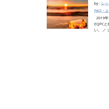
by :
シッ
FAQ・
2019
EQPC
い。 ／ 