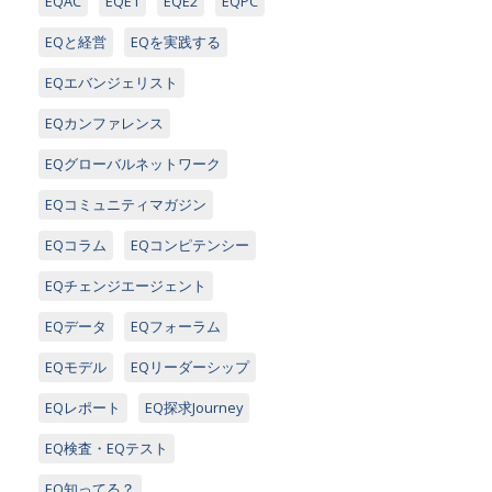
EQAC
EQE1
EQE2
EQPC
EQと経営
EQを実践する
EQエバンジェリスト
EQカンファレンス
EQグローバルネットワーク
EQコミュニティマガジン
EQコラム
EQコンピテンシー
EQチェンジエージェント
EQデータ
EQフォーラム
EQモデル
EQリーダーシップ
EQレポート
EQ探求Journey
EQ検査・EQテスト
EQ知ってる？