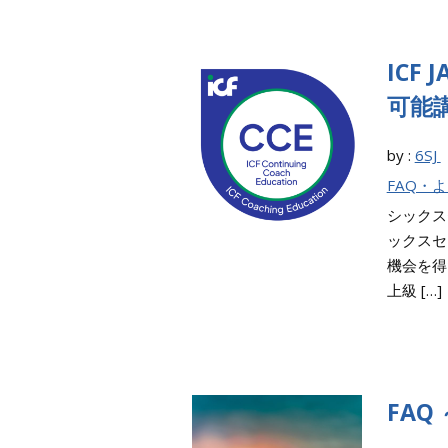
ICF
可能
by :
6SJ
FAQ・
シックス
ックスセ
機会を得
上級 […]
FAQ