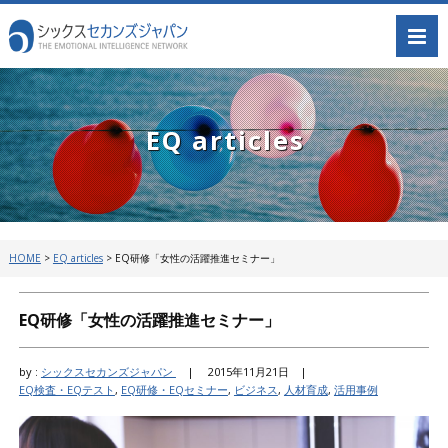
EQ articles
HOME
>
EQ articles
>
EQ研修「女性の活躍推進セミナー」
EQ研修「女性の活躍推進セミナー」
by :
シックスセカンズジャパン
|
2015年11月21日 |
EQ検査・EQテスト
,
EQ研修・EQセミナー
,
ビジネス
,
人材育成
,
活用事例