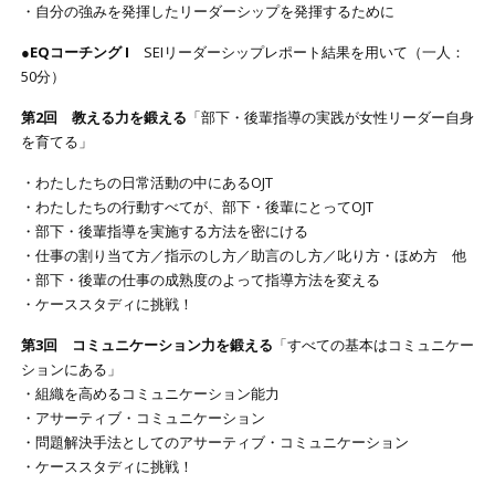
・自分の強みを発揮したリーダーシップを発揮するために
●EQコーチング I
SEIリーダーシップレポート結果を用いて（一人：
50分）
第2回 教える力を鍛える
「部下・後輩指導の実践が女性リーダー自身
を育てる」
・わたしたちの日常活動の中にあるOJT
・わたしたちの行動すべてが、部下・後輩にとってOJT
・部下・後輩指導を実施する方法を密にける
・仕事の割り当て方／指示のし方／助言のし方／叱り方・ほめ方 他
・部下・後輩の仕事の成熟度のよって指導方法を変える
・ケーススタディに挑戦！
第3回 コミュニケーション力を鍛える
「すべての基本はコミュニケー
ションにある」
・組織を高めるコミュニケーション能力
・アサーティブ・コミュニケーション
・問題解決手法としてのアサーティブ・コミュニケーション
・ケーススタディに挑戦！