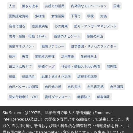
人生
働き方改革
共感力の活用
内発的なモチベーション
国連
国際認定資格
多様性
女性活躍
子育て
学校
対談
店長に贈る
従業員満足
心の健康
怒り・アンガーマネジメント
思考・感情・行動（TFA）
感情のナビゲート
感情の氷山
感情マネジメント
感情リテラシー
成功要因・サクセスファクター
採用
教育
楽観性の発揮
活用事例
生産性向上
田辺さん教えて
研修グッズ
社会性・情動スキルの教育
管理職
組織
組織活性
結果を見すえた思考
継続学習講座
自己パターンの認識
自己効力感
自己探求
自己肯定感
自己認識
認知行動療法・CBT
資料ダウンロード
離職防止
顧客満足
Six Secondsは1997年、世界最初で最大の感情知能（Emotional
Intelligence; EQ又はEI）の開発を専門とする組織として誕生しました。実
践的で応用可能な感情および脳の科学的な調査研究・情報発信を行い、世
界各国の拠点からChangemaker（変化を起こす人）を生み出していま