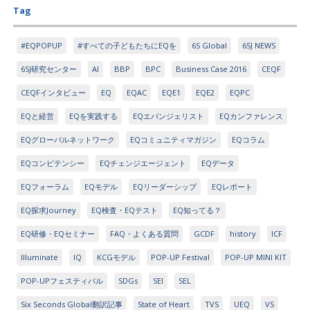
Tag
#EQPOPUP
#すべての子どもたちにEQを
6S Global
6SJ NEWS
6SJ研究センター
AI
BBP
BPC
Business Case 2016
CEQF
CEQFインタビュー
EQ
EQAC
EQE1
EQE2
EQPC
EQと経営
EQを実践する
EQエバンジェリスト
EQカンファレンス
EQグローバルネットワーク
EQコミュニティマガジン
EQコラム
EQコンピテンシー
EQチェンジエージェント
EQデータ
EQフォーラム
EQモデル
EQリーダーシップ
EQレポート
EQ探求Journey
EQ検査・EQテスト
EQ知ってる？
EQ研修・EQセミナー
FAQ・よくある質問
GCDF
history
ICF
Illuminate
IQ
KCGモデル
POP-UP Festival
POP-UP MINI KIT
POP-UPフェスティバル
SDGs
SEI
SEL
Six Seconds Global翻訳記事
State of Heart
TVS
UEQ
VS