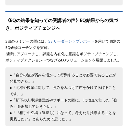
《EQの結果を知っての受講者の声》EQ結果からの気づ
き、ポジティブチェンジへ
3回のセミナーの間には、
SEIリーダーシップレポート
を用いて個別の
EQ研修コーチングを実施。
感情にアプローチし、課題を内在化し意識をポジティブチェンジし、
ポジティブアクションへつなげるEQソリューションを展開しました。
●「自分の強み弱みを活かして行動することが必要であることが
発見できた。」
●「同様や後輩に対して、強みをみつけて声をかけてあげること
です。」
●「部下の人事評価面談やサポートの際に、EQ検査で知った「強
み」を追加していきたい。」
●「『相手の立場（気持ち）になって、考えたり指導することを
実践したい』とあらためて思った。」