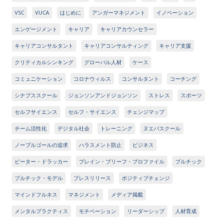
VSC
VUCA
はじめに
アンガーマネジメント
イノベーション
エンゲージメント
キャリア
キャリアカウンセラー
キャリアコンサルタント
キャリアコンサルティング
キャリア支援
クリティカルシンキング
グローバル人材
ケース
コミュニケーション
コロナウィルス
コンサルタント
コーチング
シナプススクール
ジョンソンアンドジョンソン
ストレス
スポーツ
セルフサイエンス
セルフ・サイエンス
チェンジマップ
チーム活性化
デジタル社会
トレーニング
ヌエバスクール
ノーブルゴールの追求
ハラスメント防止
ビジネス
ピーター・ドラッカー
ブレイン・ブリーフ・プロファイル
プルチック
プルチック・モデル
プレスリリース
ポジティブチェンジ
マインドフルネス
マネジメント
メディア掲載
メンタルプラクティス
モチベーション
リーダーシップ
人材育成