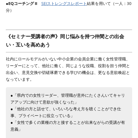
●EQコーチング II
SEIストレングスレポート
結果を用いて（一人：30
分）
《セミナー受講者の声》同じ悩みを持つ仲間との出会
い・互いを高めあう
社内にロールモデルがいない中小企業の会員企業に働く女性管理職、
リーダーにとって、他社に働く、同じような役職、役割を担う仲間と
出会い、意見交換や切磋琢磨できる学びの機会は、更なる意欲喚起と
なっています。
●「県内での女性リーダー、管理職が意外にたくさんいてキャリ
アアップに向けて意欲が強くなった」
●「他社の方と話せて、いろいろな考え方を聴くことができ仕
事、プライベートに役立っている」
●「女性で多くの業種の方と接することが出来ながらの受講が有
意義」