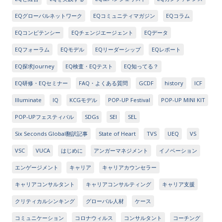
EQグローバルネットワーク
EQコミュニティマガジン
EQコラム
EQコンピテンシー
EQチェンジエージェント
EQデータ
EQフォーラム
EQモデル
EQリーダーシップ
EQレポート
EQ探求Journey
EQ検査・EQテスト
EQ知ってる？
EQ研修・EQセミナー
FAQ・よくある質問
GCDF
history
ICF
Illuminate
IQ
KCGモデル
POP-UP Festival
POP-UP MINI KIT
POP-UPフェスティバル
SDGs
SEI
SEL
Six Seconds Global翻訳記事
State of Heart
TVS
UEQ
VS
VSC
VUCA
はじめに
アンガーマネジメント
イノベーション
エンゲージメント
キャリア
キャリアカウンセラー
キャリアコンサルタント
キャリアコンサルティング
キャリア支援
クリティカルシンキング
グローバル人材
ケース
コミュニケーション
コロナウィルス
コンサルタント
コーチング