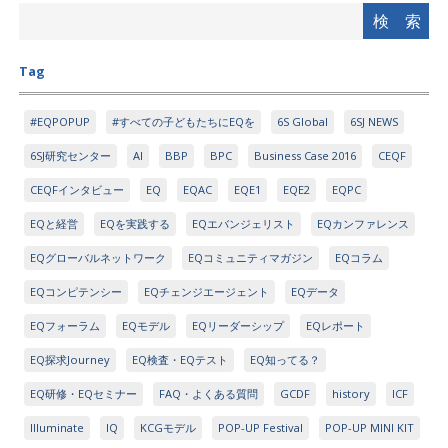
Tag
#EQPOPUP
#すべての子どもたちにEQを
6S Global
6SJ NEWS
6SJ研究センター
AI
BBP
BPC
Business Case 2016
CEQF
CEQFインタビュー
EQ
EQAC
EQE1
EQE2
EQPC
EQと経営
EQを実践する
EQエバンジェリスト
EQカンファレンス
EQグローバルネットワーク
EQコミュニティマガジン
EQコラム
EQコンピテンシー
EQチェンジエージェント
EQデータ
EQフォーラム
EQモデル
EQリーダーシップ
EQレポート
EQ探求Journey
EQ検査・EQテスト
EQ知ってる？
EQ研修・EQセミナー
FAQ・よくある質問
GCDF
history
ICF
Illuminate
IQ
KCGモデル
POP-UP Festival
POP-UP MINI KIT