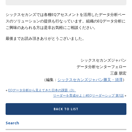
シックスセカンズでは各種EQアセスメントを活用したデータ分析ベー
スのソリューションの提供も行なっています。組織のEQデータ分析に
ご興味のあられる方は是非お気軽にご相談ください。
最後までお読み頂きありがとうございました。
シックスセカンズジャパン
データ分析センターフェロー
三森 朋宏
（編集：
シックスセカンズジャパン勝又・須澤
）
«
EQデータ分析から見えてきた日本の課題（3）
リーダーを育成せよ｜#EQリーダーシップ 第1話
»
BACK TO LIST
Search