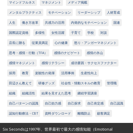
マインドフルネス
マネジメント
メディア掲載
メンタルプラクティス
モチベーション
リーダーシップ
人材育成
人生
働き方改革
共感力の活用
内発的なモチベーション
国連
国際認定資格
多様性
女性活躍
子育て
学校
対談
店長に贈る
従業員満足
心の健康
怒り・アンガーマネジメント
思考・感情・行動（TFA）
感情のナビゲート
感情の氷山
感情マネジメント
感情リテラシー
成功要因・サクセスファクター
採用
教育
楽観性の発揮
活用事例
生産性向上
田辺さん教えて
研修グッズ
社会性・情動スキルの教育
管理職
組織
組織活性
結果を見すえた思考
継続学習講座
自己パターンの認識
自己効力感
自己探求
自己肯定感
自己認識
認知行動療法・CBT
資料ダウンロード
離職防止
顧客満足
Six Secondsは1997年、世界最初で最大の感情知能（Emotional