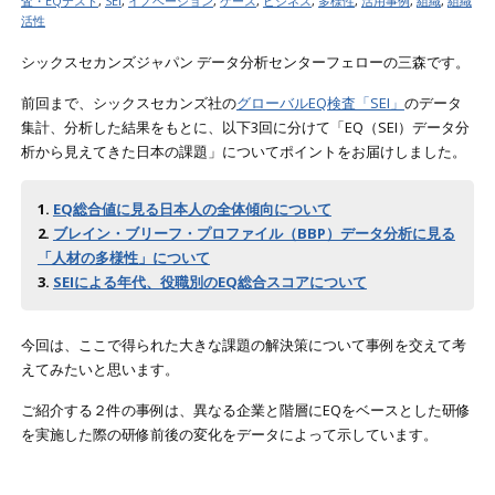
査・EQテスト
,
SEI
,
イノベーション
,
ケース
,
ビジネス
,
多様性
,
活用事例
,
組織
,
組織
活性
シックスセカンズジャパン データ分析センターフェローの三森です。
前回まで、シックスセカンズ社の
グローバルEQ検査「SEI」
のデータ
集計、分析した結果をもとに、以下3回に分けて「EQ（SEI）データ分
析から見えてきた日本の課題」についてポイントをお届けしました。
1.
EQ総合値に見る日本人の全体傾向について
2.
ブレイン・ブリーフ・プロファイル（BBP）データ分析に見る
「人材の多様性」について
3.
SEIによる年代、役職別のEQ総合スコアについて
今回は、ここで得られた大きな課題の解決策について事例を交えて考
えてみたいと思います。
ご紹介する２件の事例は、異なる企業と階層にEQをベースとした研修
を実施した際の研修前後の変化をデータによって示しています。