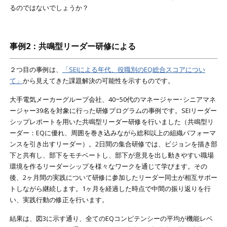
るのではないでしょうか？
事例2：共鳴型リーダー研修による
２つ目の事例は、
「SEIによる年代、役職別のEQ総合スコアについ
て」
から見えてきた課題解決の可能性を示すものです。
大手電気メーカーグループ会社、40~50代のマネージャー･シニアマネ
ージャー39名を対象に行った研修プログラムの事例です。SEIリーダー
シップレポートを用いた共鳴型リーダー研修を行いました（共鳴型リ
ーダー：EQに優れ、周囲を巻き込みながら総和以上の組織パフォーマ
ンスを引き出すリーダー）。2日間の集合研修では、ビジョンを描き部
下と共有し、部下をモチベートし、部下が意見を出し動きやすい職場
環境を作るリーダーシップを様々なワークを通じて学びます。その
後、2ヶ月間の実践について研修に参加したリーダー同士が相互サポー
トしながら継続します。1ヶ月を経過した時点で中間の振り返りを行
い、実践行動の修正を行います。
結果は、図3に示す通り、全てのEQコンピテンシーの平均が機能レベ