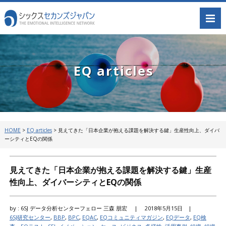
EQ articles
HOME
>
EQ articles
>
見えてきた「日本企業が抱える課題を解決する鍵」生産性向上、ダイバ
ーシティとEQの関係
見えてきた「日本企業が抱える課題を解決する鍵」生産
性向上、ダイバーシティとEQの関係
by : 6SJ データ分析センターフェロー 三森 朋宏 |
2018年5月15日 |
6SJ研究センター
,
BBP
,
BPC
,
EQAC
,
EQコミュニティマガジン
,
EQデータ
,
EQ検