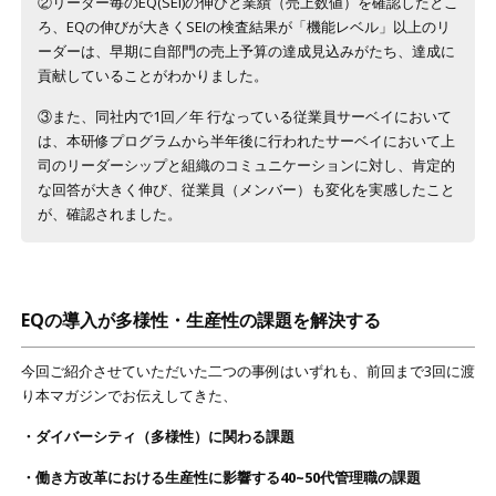
②リーダー毎のEQ(SEI)の伸びと業績（売上数値）を確認したとこ
ろ、EQの伸びが大きくSEIの検査結果が「機能レベル」以上のリ
ーダーは、早期に自部門の売上予算の達成見込みがたち、達成に
貢献していることがわかりました。
③また、同社内で1回／年 行なっている従業員サーベイにおいて
は、本研修プログラムから半年後に行われたサーベイにおいて上
司のリーダーシップと組織のコミュニケーションに対し、肯定的
な回答が大きく伸び、従業員（メンバー）も変化を実感したこと
が、確認されました。
EQの導入が多様性・生産性の課題を解決する
今回ご紹介させていただいた二つの事例はいずれも、前回まで3回に渡
り本マガジンでお伝えしてきた、
・ダイバーシティ（多様性）に関わる課題
・働き方改革における生産性に影響する40~50代管理職の課題