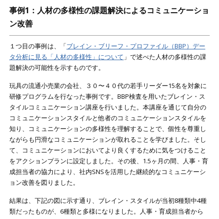
事例1：人材の多様性の課題解決によるコミュニケーショ
ン改善
１つ目の事例は、「
ブレイン・ブリーフ・プロファイル（BBP）デー
タ分析に見る「人材の多様性」について
」
で述べた人材の多様性の課
題解決の可能性を示すものです。
玩具の流通小売業の会社、３０〜４０代の若手リーダー15名を対象に
研修プログラムを行なった事例です。BBP検査を用いたブレイン・ス
タイルコミュニケーション講座を行いました。本講座を通じて自分の
コミュニケーションスタイルと他者のコミュニケーションスタイルを
知り、コミュニケーションの多様性を理解することで、個性を尊重し
ながらも円滑なコミュニケーションが取れることを学びました。そし
て、コミュニケーションにおいてより良くするために気をつけること
をアクションプランに設定しました。その後、1.5ヶ月の間、人事・育
成担当者の協力により、社内SNSを活用した継続的なコミュニケーシ
ョン改善を図りました。
結果は、下記の図に示す通り、ブレイン・スタイルが当初8種類中4種
類だったものが、6種類と多様になりました。人事・育成担当者から