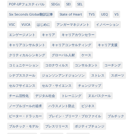
POP-UPフェスティバル
SDGs
SEI
SEL
Six Seconds Global翻訳記事
State of Heart
TVS
UEQ
VS
VSC
VUCA
はじめに
アンガーマネジメント
イノベーション
エンゲージメント
キャリア
キャリアカウンセラー
キャリアコンサルタント
キャリアコンサルティング
キャリア支援
クリティカルシンキング
グローバル人材
ケース
コミュニケーション
コロナウィルス
コンサルタント
コーチング
シナプススクール
ジョンソンアンドジョンソン
ストレス
スポーツ
セルフサイエンス
セルフ・サイエンス
チェンジマップ
チーム活性化
デジタル社会
トレーニング
ヌエバスクール
ノーブルゴールの追求
ハラスメント防止
ビジネス
ピーター・ドラッカー
ブレイン・ブリーフ・プロファイル
プルチック
プルチック・モデル
プレスリリース
ポジティブチェンジ