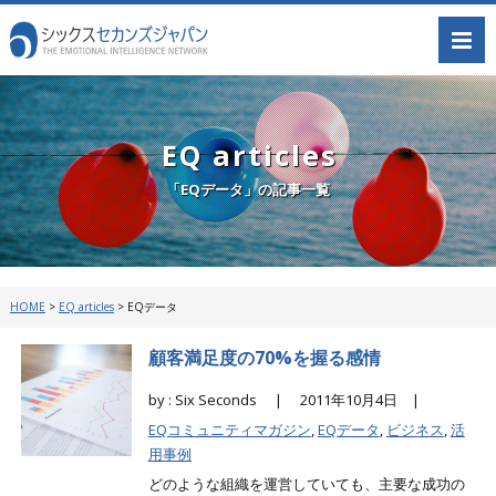
EQ articles
「EQデータ」の記事一覧
HOME
>
EQ articles
>
EQデータ
顧客満足度の70%を握る感情
by : Six Seconds |
2011年10月4日 |
EQコミュニティマガジン
,
EQデータ
,
ビジネス
,
活
用事例
どのような組織を運営していても、主要な成功の