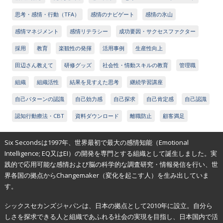
思考・感情・行動（TFA）
感情のナビゲート
感情の氷山
感情マネジメント
感情リテラシー
成功要因・サクセスファクター
採用
教育
楽観性の発揮
活用事例
生産性向上
田辺さん教えて
研修グッズ
社会性・情動スキルの教育
管理職
組織
組織活性
結果を見すえた思考
継続学習講座
自己パターンの認識
自己効力感
自己探求
自己肯定感
自己認識
認知行動療法・CBT
資料ダウンロード
離職防止
顧客満足
Six Secondsは1997年、世界最初で最大の感情知能（Emotional
Intelligence; EQ又はEI）の開発を専門とする組織として誕生しました。実
践的で応用可能な感情および脳の科学的な調査研究・情報発信を行い、世
界各国の拠点からChangemaker（変化を起こす人）を生み出していま
す。
シックスセカンズジャパンは、日本の拠点として2010年に設立。自分ら
しさを探求できる人と組織であふれる社会の実現を目指し、日本国内で活