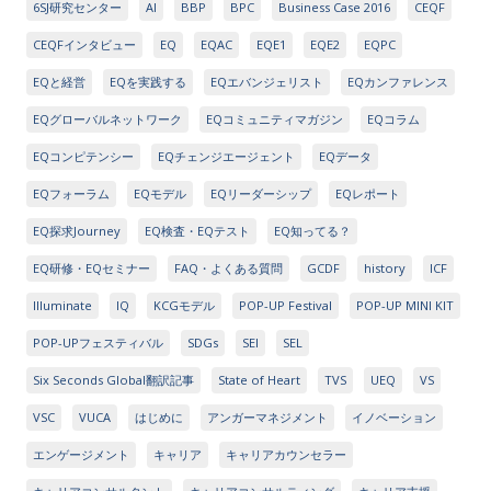
6SJ研究センター
AI
BBP
BPC
Business Case 2016
CEQF
CEQFインタビュー
EQ
EQAC
EQE1
EQE2
EQPC
EQと経営
EQを実践する
EQエバンジェリスト
EQカンファレンス
EQグローバルネットワーク
EQコミュニティマガジン
EQコラム
EQコンピテンシー
EQチェンジエージェント
EQデータ
EQフォーラム
EQモデル
EQリーダーシップ
EQレポート
EQ探求Journey
EQ検査・EQテスト
EQ知ってる？
EQ研修・EQセミナー
FAQ・よくある質問
GCDF
history
ICF
Illuminate
IQ
KCGモデル
POP-UP Festival
POP-UP MINI KIT
POP-UPフェスティバル
SDGs
SEI
SEL
Six Seconds Global翻訳記事
State of Heart
TVS
UEQ
VS
VSC
VUCA
はじめに
アンガーマネジメント
イノベーション
エンゲージメント
キャリア
キャリアカウンセラー