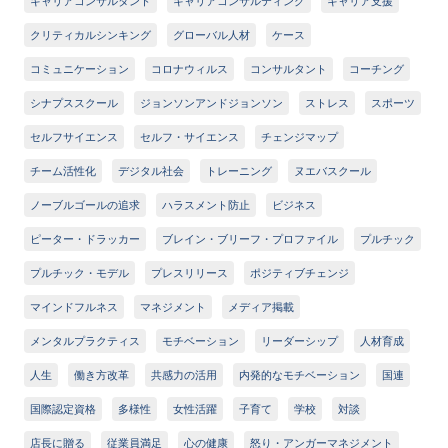
キャリアコンサルタント
キャリアコンサルティング
キャリア支援
クリティカルシンキング
グローバル人材
ケース
コミュニケーション
コロナウィルス
コンサルタント
コーチング
シナプススクール
ジョンソンアンドジョンソン
ストレス
スポーツ
セルフサイエンス
セルフ・サイエンス
チェンジマップ
チーム活性化
デジタル社会
トレーニング
ヌエバスクール
ノーブルゴールの追求
ハラスメント防止
ビジネス
ピーター・ドラッカー
ブレイン・ブリーフ・プロファイル
プルチック
プルチック・モデル
プレスリリース
ポジティブチェンジ
マインドフルネス
マネジメント
メディア掲載
メンタルプラクティス
モチベーション
リーダーシップ
人材育成
人生
働き方改革
共感力の活用
内発的なモチベーション
国連
国際認定資格
多様性
女性活躍
子育て
学校
対談
店長に贈る
従業員満足
心の健康
怒り・アンガーマネジメント