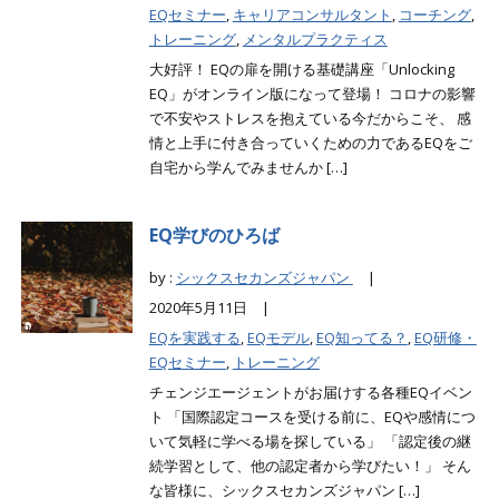
EQセミナー
,
キャリアコンサルタント
,
コーチング
,
トレーニング
,
メンタルプラクティス
大好評！ EQの扉を開ける基礎講座「Unlocking
EQ」がオンライン版になって登場！ コロナの影響
で不安やストレスを抱えている今だからこそ、 感
情と上手に付き合っていくための力であるEQをご
自宅から学んでみませんか […]
EQ学びのひろば
by :
シックスセカンズジャパン
|
2020年5月11日 |
EQを実践する
,
EQモデル
,
EQ知ってる？
,
EQ研修・
EQセミナー
,
トレーニング
チェンジエージェントがお届けする各種EQイベン
ト 「国際認定コースを受ける前に、EQや感情につ
いて気軽に学べる場を探している」 「認定後の継
続学習として、他の認定者から学びたい！」 そん
な皆様に、シックスセカンズジャパン […]