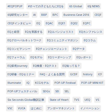
#EQPOPUP
#すべての子どもたちにEQを
6S Global
6SJ NEWS
6SJ研究センター
AI
BBP
BPC
Business Case 2016
CEQF
CEQFインタビュー
EQ
EQAC
EQE1
EQE2
EQPC
EQと経営
EQを実践する
EQエバンジェリスト
EQカンファレンス
EQグローバルネットワーク
EQコミュニティマガジン
EQコラム
EQコンピテンシー
EQチェンジエージェント
EQデータ
EQフォーラム
EQモデル
EQリーダーシップ
EQレポート
EQ探求Journey
EQ検査・EQテスト
EQ知ってる？
EQ研修・EQセミナー
FAQ・よくある質問
GCDF
history
ICF
Illuminate
IQ
KCGモデル
POP-UP Festival
POP-UP MINI KIT
POP-UPフェスティバル
SDGs
SEI
SEL
Six Seconds Global翻訳記事
State of Heart
TVS
UEQ
VS
VSC
VUCA
はじめに
アンガーマネジメント
イノベーション