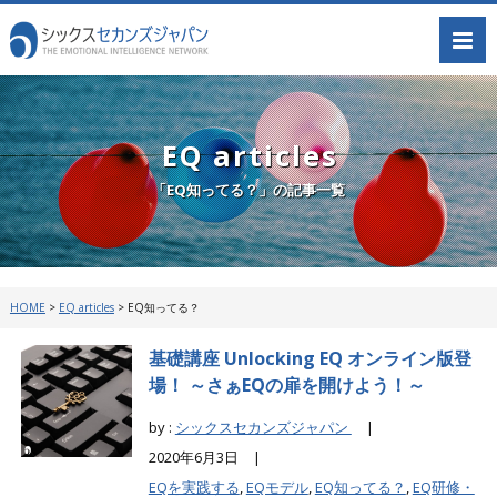
EQ articles
「EQ知ってる？」の記事一覧
HOME
>
EQ articles
>
EQ知ってる？
基礎講座 Unlocking EQ オンライン版登
場！ ～さぁEQの扉を開けよう！～
by :
シックスセカンズジャパン
|
2020年6月3日 |
EQを実践する
,
EQモデル
,
EQ知ってる？
,
EQ研修・