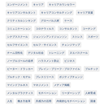
エンゲージメント
キャリア
キャリアカウンセラー
キャリアコンサルタント
キャリアコンサルティング
キャリア支援
クリティカルシンキング
グローバル人材
ケース
コミュニケーション
コロナウィルス
コンサルタント
コーチング
シナプススクール
ジョンソンアンドジョンソン
ストレス
スポーツ
セルフサイエンス
セルフ・サイエンス
チェンジマップ
チーム活性化
デジタル社会
トレーニング
ヌエバスクール
ノーブルゴールの追求
ハラスメント防止
ビジネス
ピーター・ドラッカー
ブレイン・ブリーフ・プロファイル
プルチック
プルチック・モデル
プレスリリース
ポジティブチェンジ
マインドフルネス
マネジメント
メディア掲載
メンタルプラクティス
モチベーション
リーダーシップ
人材育成
人生
働き方改革
共感力の活用
内発的なモチベーション
国連