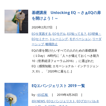
基礎講座 Unlocking EQ ～さぁEQの扉
を開けよう！～
2020年2月27日 |
EQを実践する
,
EQモデル
,
EQ知ってる？
,
EQ研修・
EQセミナー
,
トレーニング
,
モチベーション
,
リーダ
ーシップ
,
離職防止
EQの扉を開けたいすべての人のための基礎講座
（１Day） AI時代に「人々が備えておくべき能力
10（世界経済フォーラム2016）」に選ばれた
EQ（感情知能; エモーショナル・インテリジェン
ス; EI）。「2020年に最も […]
EQエバンジェリスト 2019 一覧
by :
6SJ広報
|
2019年4月26日 |
6SJ NEWS
,
EQエバンジェリスト
,
EQグローバルネ