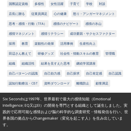
国際認定資格
多様性
女性活躍
子育て
学校
対談
店長に贈る
従業員満足
心の健康
怒り・アンガーマネジメント
思考・感情・行動（TFA）
感情のナビゲート
感情の氷山
感情マネジメント
感情リテラシー
成功要因・サクセスファクター
採用
教育
楽観性の発揮
活用事例
生産性向上
田辺さん教えて
研修グッズ
社会性・情動スキルの教育
管理職
組織
組織活性
結果を見すえた思考
継続学習講座
自己パターンの認識
自己効力感
自己探求
自己肯定感
自己認識
認知行動療法・CBT
資料ダウンロード
離職防止
顧客満足
Six Secondsは1997年、世界最初で最大の感情知能（Emotional
Intelligence; EQ又はEI）の開発を専門とする組織として誕生しました。実
践的で応用可能な感情および脳の科学的な調査研究・情報発信を行い、世
界各国の拠点からChangemaker（変化を起こす人）を生み出していま
す。