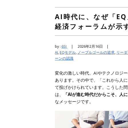
AI時代に、なぜ「E
経済フォーラムが示す
by :
6SJ
|
2026年2月16日 |
AI
,
EQモデル
,
ノーブルゴールの追求
,
リーダ
ーンの認識
変化の激しい時代、AIやテクノロジ
あります。その中で、「これから人に
て投げかけられています。こうした問
は、
「AIが進む時代だからこそ、人
なメッセージです。