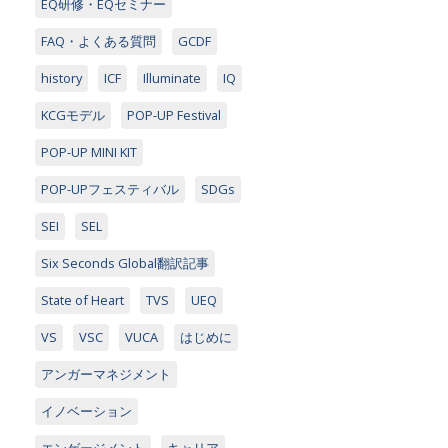
EQ研修・EQセミナー
FAQ・よくある質問
GCDF
history
ICF
Illuminate
IQ
KCGモデル
POP-UP Festival
POP-UP MINI KIT
POP-UPフェスティバル
SDGs
SEI
SEL
Six Seconds Global翻訳記事
State of Heart
TVS
UEQ
VS
VSC
VUCA
はじめに
アンガーマネジメント
イノベーション
エンゲージメント
キャリア