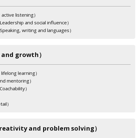
ive listening）
ip and social influence）
, writing and languages）
and growth）
elong learning）
 mentoring）
hability）
ail）
vity and problem solving）