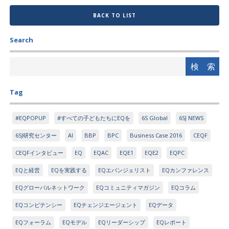
BACK TO LIST
Search
Tag
#EQPOPUP
#すべての子どもたちにEQを
6S Global
6SJ NEWS
6SJ研究センター
AI
BBP
BPC
Business Case 2016
CEQF
CEQFインタビュー
EQ
EQAC
EQE1
EQE2
EQPC
EQと経営
EQを実践する
EQエバンジェリスト
EQカンファレンス
EQグローバルネットワーク
EQコミュニティマガジン
EQコラム
EQコンピテンシー
EQチェンジエージェント
EQデータ
EQフォーラム
EQモデル
EQリーダーシップ
EQレポート