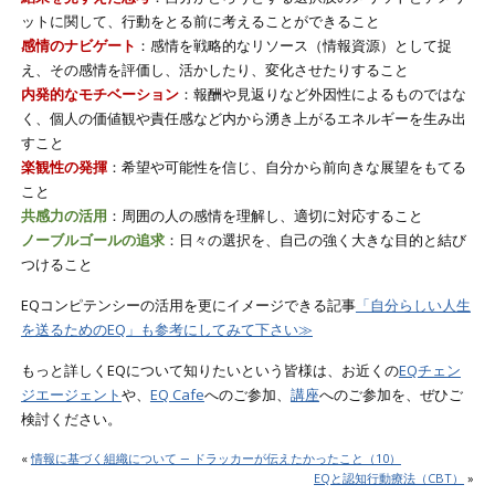
ットに関して、行動をとる前に考えることができること
感情のナビゲート
：
感情を戦略的なリソース（情報資源）として捉
え、その感情を評価し、活かしたり、変化させたりすること
内発的なモチベーション
：
報酬や見返りなど外因性によるものではな
く、個人の価値観や責任感など内から湧き上がるエネルギーを生み出
すこと
楽観性の発揮
：
希望や可能性を信じ、自分から前向きな展望をもてる
こと
共感力の活用
：
周囲の人の感情を理解し、適切に対応すること
ノーブルゴールの追求
：
日々の選択を、自己の強く大きな目的と結び
つけること
EQコンピテンシーの活用を更にイメージできる記事
「自分らしい人生
を送るためのEQ」も参考にしてみて下さい≫
もっと詳しくEQについて知りたいという皆様は、お近くの
EQチェン
ジエージェント
や、
EQ Cafe
へのご参加、
講座
へのご参加を、ぜひご
検討ください。
«
情報に基づく組織について ― ドラッカーが伝えたかったこと（10）
EQと認知行動療法（CBT）
»