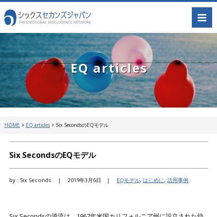
EQ articles
HOME
>
EQ articles
>
Six SecondsのEQモデル
Six SecondsのEQモデル
by : Six Seconds |
2019年3月6日 |
EQモデル
,
はじめに
,
活用事例
Six Secondsの源流は、1967年米国カリフォルニア州に設立された幼