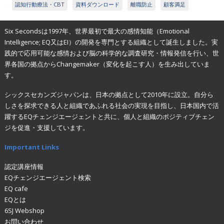
認知行動療法・CBT
資料ダウンロード
離職防止
顧客満足
Six Secondsは1997年、世界最初で最大の感情知能（Emotional
Intelligence; EQ又はEI）の開発を専門とする組織として誕生しました。実
践的で応用可能な感情および脳の科学的な調査研究・情報発信を行い、世
界各国の拠点からChangemaker（変化を起こす人）を生み出していま
す。
シックスセカンズジャパンは、日本の拠点として2010年に設立。自分ら
しさを探求できる人と組織であふれる社会の実現を目指し、日本国内で活
躍するEQチェンジエージェントと共に、個人と組織のポジティブチェン
ジを促進・支援しています。
Important Links
認定講座情報
EQチェンジエージェント検索
EQ cafe
EQとは
6SJ Webshop
お問い合わせ