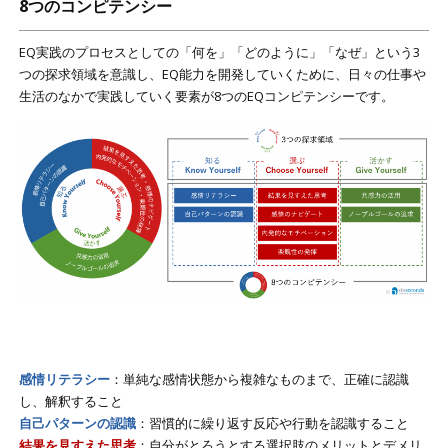
8つのコンピテンシー
EQ実践のプロセスとしての「何を」「どのように」「なぜ」という3
つの探求領域を意識し、EQ能力を開発していくために、日々の仕事や
生活のなかで実践していく要素が
8つのEQコンピテンシー
です。
感情リテラシー
：
単純な感情状態から複雑なものまで、正確に認識
し、解釈すること
自己パターンの認識
：
習慣的に繰り返す反応や行動を認識すること
結果を見すえた思考
：
自分がとろうとする選択肢のメリットとデメリ