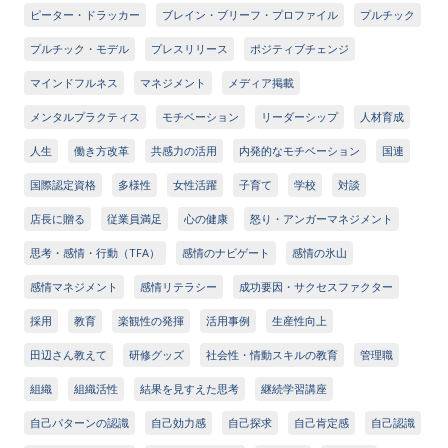
ピーター・ドラッカー
ブレイン・ブリーフ・プロファイル
プルチック
プルチック・モデル
プレスリリース
ポジティブチェンジ
マインドフルネス
マネジメント
メディア掲載
メンタルプラクティス
モチベーション
リーダーシップ
人材育成
人生
働き方改革
共感力の活用
内発的なモチベーション
国連
国際認定資格
多様性
女性活躍
子育て
学校
対談
店長に贈る
従業員満足
心の健康
怒り・アンガーマネジメント
思考・感情・行動（TFA）
感情のナビゲート
感情の氷山
感情マネジメント
感情リテラシー
成功要因・サクセスファクター
採用
教育
楽観性の発揮
活用事例
生産性向上
田辺さん教えて
研修グッズ
社会性・情動スキルの教育
管理職
組織
組織活性
結果を見すえた思考
継続学習講座
自己パターンの認識
自己効力感
自己探求
自己肯定感
自己認識