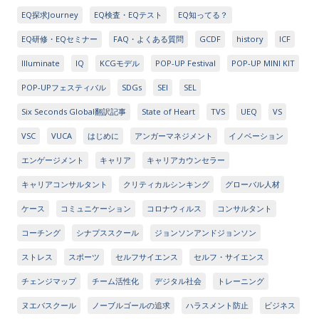
EQ探求Journey
EQ検査・EQテスト
EQ知ってる？
EQ研修・EQセミナー
FAQ・よくある質問
GCDF
history
ICF
Illuminate
IQ
KCGモデル
POP-UP Festival
POP-UP MINI KIT
POP-UPフェスティバル
SDGs
SEI
SEL
Six Seconds Global翻訳記事
State of Heart
TVS
UEQ
VS
VSC
VUCA
はじめに
アンガーマネジメント
イノベーション
エンゲージメント
キャリア
キャリアカウンセラー
キャリアコンサルタント
クリティカルシンキング
グローバル人材
ケース
コミュニケーション
コロナウィルス
コンサルタント
コーチング
シナプススクール
ジョンソンアンドジョンソン
ストレス
スポーツ
セルフサイエンス
セルフ・サイエンス
チェンジマップ
チーム活性化
デジタル社会
トレーニング
ヌエバスクール
ノーブルゴールの追求
ハラスメント防止
ビジネス