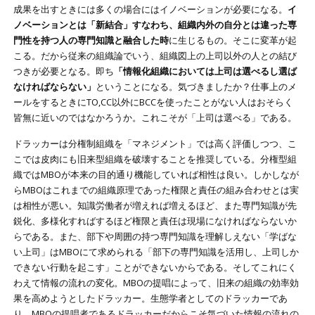
成果を出すときには多くの場合にはイノベーションが必要になる。
イ
ノベーションとは「新結合」すなわち、組織内外の自分とは違った専
門性を持つ人の専門知識と融合した時
に生じるもの。そこに変革が起
こる。だから従来の組織論でいう、組織図上の上司以外の人との結び
つきが必要となる。即ち
「情報化組織においては上司は選べるし選ば
なければならない」
ということになる。気づきましたか？仕事上のメ
ールをするときにTO,CC以外にBCCを使ったことがない人はおそらく
皆無に近いのではなかろうか。これこそが「上司は選べる」である。
ドラッカーは分権制組織を「マネジメント」では高く評価しつつ、こ
こでは皮肉にも旧来型組織を破壊することを推奨している。分権型組
織ではMBOが本来の目的通り機能していれば相性は良い。しかしなが
らMBOはこれまでの組織原理であった権限と責任の組み合わせとは実
は相性が悪い。知識労働者が増えれば増えるほど、また専門知識が先
鋭化、多様化すればするほど権限と責任は現場になければならないか
らである。また、部下や周囲の持つ専門知識を理解しえない「学ばな
い上司」はMBOにて求められる「部下の専門知識を活用し、上司しか
できない行動を起こす」ことができないからである。そしてこれにく
わえて情報の流れの変化。MBOの提唱によって、旧来の組織の効率効
果を高めようとしたドラッカー。生態学者としてのドラッカーであ
り、MBOの提唱者であるドラッカーだからこそ気づいた情報の流れの