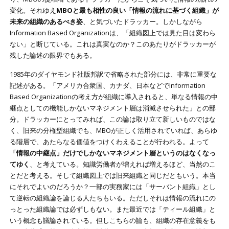
変化。それゆえ
MBOと最も相性の良い「情報の流れに基づく組織」が
未来の組織のあるべき姿
、と気づいたドラッカー。しかしながら
Information Based Organizationは、「組織図上では見た目は変わら
ない」と断じている。これは真実なのか？このあたりがドラッカーが
残した論述の限界でもある。
1985年のダイヤモンド社版邦訳で省略された部分には、非常に重要な
記述がある。「アメリカ合衆国、カナダ、日本などでInformation
Based Organizationの考え方が組織に導入されると、単なる情報の中
継点としての機能しかないマネジメント層は消滅させられた」との部
分。ドラッカーにとってみれば、この論は取り立て新しいものではな
く、旧来の分権型組織でも、MBOが正しく活用されていれば、あらゆ
る階層で、あたらなる価値をつけくわえることが行われる。よって
「情報の中継点」だけでしかないマネジメント層というのはなくなっ
てゆく
、と考えている。知識労働者が増えれば増えるほど、当然のこ
とだと考える。そして組織図上では旧来組織と同じだともいう。本当
にそれでよいのだろうか？一部の実務家には「サーバント組織」とし
て逆転の組織論を論じる人たちもいる。ただしそれは情報の流れにの
っとった組織論では必ずしもない。また最近では「ティール組織」と
いう概念も議論されている。但しこちらの論も、組織の存在意義をも