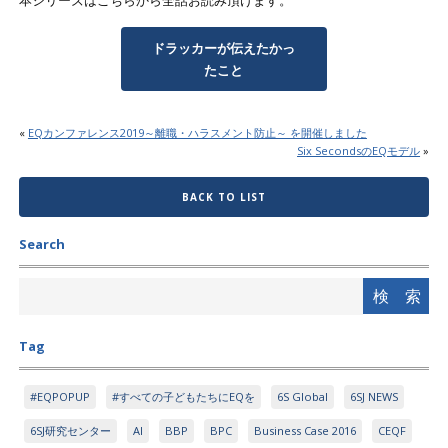
ドラッカーが伝えたかっ
たこと
«
EQカンファレンス2019～離職・ハラスメント防止～ を開催しました
Six SecondsのEQモデル
»
BACK TO LIST
Search
Tag
#EQPOPUP
#すべての子どもたちにEQを
6S Global
6SJ NEWS
6SJ研究センター
AI
BBP
BPC
Business Case 2016
CEQF