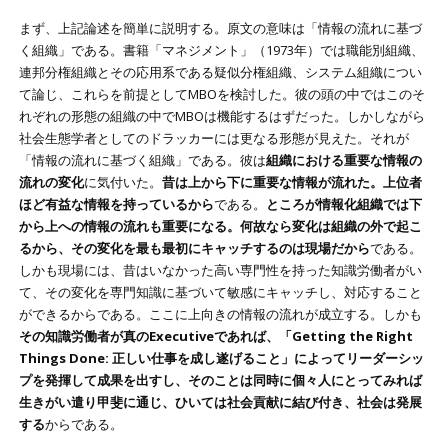
まず、上記論述を簡単に説明する。原文の意味は「情報の流れに基づ
く組織」である。書籍「マネジメント」（1973年）では職能別組織、
連邦分権組織とその応用系である疑似分権組織、システム組織につい
て論じ、これらを前提としてMBOを検討した。彼の頭の中ではこのそ
れぞれの形態の組織の中でMBOは機能するはずだった。しかしながら
社会生態学者としてのドラッカーには更なる形態が見えた。それが
「情報の流れに基づく組織」である。彼は
組織における重要な情報の
流れの変化
に気付いた。
昔は上から下に重要な情報が流れた。上位者
ほど有益な情報を持っているから
である。
ところが情報化組織では下
から上への情報の流れも重要になる。何故なら変化は組織の外で起こ
るから、その変化を最も最初にキャッチするのは現場だから
である。
しかも現場には、昔はいなかった高い専門性を持った知識労働者がい
て、その変化を専門知識に基づいて敏感にキャッチし、対応すること
ができるからである。ここに上向きの情報の流れが成立する。しかも
その知識労働者が真のExecutiveであれば、「Getting the Right
Things Done: 正しい仕事を成し遂げること」によってリーダーシッ
プを発揮して成果を出すし、そのことは同時に個々人にとってみれば
生きがい遣り甲斐に通じ、ひいては社会貢献に結び付き、社会は発展
する
からである。