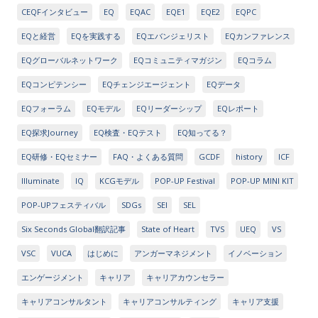
CEQFインタビュー
EQ
EQAC
EQE1
EQE2
EQPC
EQと経営
EQを実践する
EQエバンジェリスト
EQカンファレンス
EQグローバルネットワーク
EQコミュニティマガジン
EQコラム
EQコンピテンシー
EQチェンジエージェント
EQデータ
EQフォーラム
EQモデル
EQリーダーシップ
EQレポート
EQ探求Journey
EQ検査・EQテスト
EQ知ってる？
EQ研修・EQセミナー
FAQ・よくある質問
GCDF
history
ICF
Illuminate
IQ
KCGモデル
POP-UP Festival
POP-UP MINI KIT
POP-UPフェスティバル
SDGs
SEI
SEL
Six Seconds Global翻訳記事
State of Heart
TVS
UEQ
VS
VSC
VUCA
はじめに
アンガーマネジメント
イノベーション
エンゲージメント
キャリア
キャリアカウンセラー
キャリアコンサルタント
キャリアコンサルティング
キャリア支援