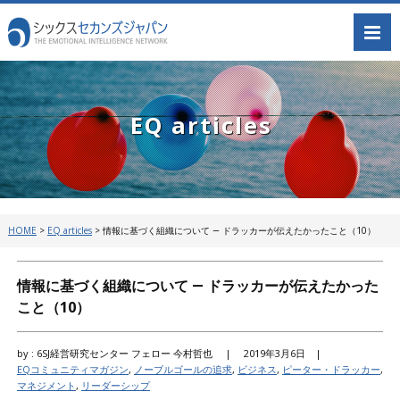
EQ articles
HOME
>
EQ articles
>
情報に基づく組織について ― ドラッカーが伝えたかったこと（10）
情報に基づく組織について ― ドラッカーが伝えたかった
こと（10）
by : 6SJ経営研究センター フェロー 今村哲也 |
2019年3月6日 |
EQコミュニティマガジン
,
ノーブルゴールの追求
,
ビジネス
,
ピーター・ドラッカー
,
マネジメント
,
リーダーシップ