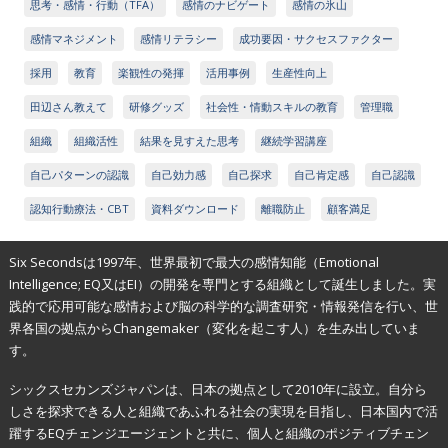
思考・感情・行動（TFA）
感情のナビゲート
感情の氷山
感情マネジメント
感情リテラシー
成功要因・サクセスファクター
採用
教育
楽観性の発揮
活用事例
生産性向上
田辺さん教えて
研修グッズ
社会性・情動スキルの教育
管理職
組織
組織活性
結果を見すえた思考
継続学習講座
自己パターンの認識
自己効力感
自己探求
自己肯定感
自己認識
認知行動療法・CBT
資料ダウンロード
離職防止
顧客満足
Six Secondsは1997年、世界最初で最大の感情知能（Emotional
Intelligence; EQ又はEI）の開発を専門とする組織として誕生しました。実
践的で応用可能な感情および脳の科学的な調査研究・情報発信を行い、世
界各国の拠点からChangemaker（変化を起こす人）を生み出していま
す。
シックスセカンズジャパンは、日本の拠点として2010年に設立。自分ら
しさを探求できる人と組織であふれる社会の実現を目指し、日本国内で活
躍するEQチェンジエージェントと共に、個人と組織のポジティブチェン