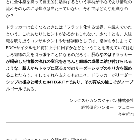
とに全体感を持って自主的に活動するという事柄が中心であり情報の
流れそのものには焦点は当たっていない。それではどんな組織なの
か？
ドラッカーは亡くなるときには「フラット化する世界」を読んでいた
という。このあたりにヒントがあるかもしれない。少なくとも、人組
織を取り扱うコンサルタントや研修講師としては、指揮命令によって
PDCAサイクルを如何に上手に回すかなどということを考えていてはむ
しろ組織の足を引っ張ることになるのだろう。
肝心なのはドラッカー
が喝破した情報の流れの変化をきちんと組織の成果に結び付けられる
ような、新人からトップに至るまでのリーダーシップのあり方を深め
ること
だろう。そしてそれを支えるものこそ、ドラッカーが
リーダー
シップの極みと考えたINTEGRITYであり、その育成の鍵こそがノーブ
ルゴール
である。
シックスセカンズジャパン株式会社
経営研究センター フェロー
今村哲也
本シリーズはこちらから全話お読み頂けます。