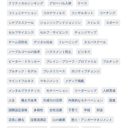
クリティカルシンキング
グローバル人材
ケース
コミュニケーション
コロナウィルス
コンサルタント
コーチング
シナプススクール
ジョンソンアンドジョンソン
ストレス
スポーツ
セルフサイエンス
セルフ・サイエンス
チェンジマップ
チーム活性化
デジタル社会
トレーニング
ヌエバスクール
ノーブルゴールの追求
ハラスメント防止
ビジネス
ピーター・ドラッカー
ブレイン・ブリーフ・プロファイル
プルチック
プルチック・モデル
プレスリリース
ポジティブチェンジ
マインドフルネス
マネジメント
メディア掲載
メンタルプラクティス
モチベーション
リーダーシップ
人材育成
人生
働き方改革
共感力の活用
内発的なモチベーション
国連
国際認定資格
多様性
女性活躍
子育て
学校
対談
店長に贈る
従業員満足
心の健康
怒り・アンガーマネジメント