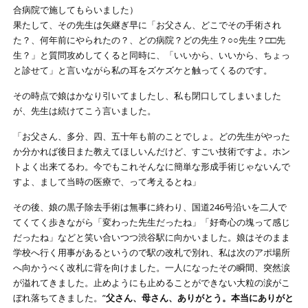
合病院で施してもらいました）
果たして、その先生は矢継ぎ早に「お父さん、どこでその手術され
た？、何年前にやられたの？、どの病院？どの先生？○○先生？□□先
生？」と質問攻めしてくると同時に、「いいから、いいから、ちょっ
と診せて」と言いながら私の耳をズケズケと触ってくるのです。
その時点で娘はかなり引いてましたし、私も閉口してしまいました
が、先生は続けてこう言いました。
「お父さん、多分、四、五十年も前のことでしょ。どの先生がやった
か分かれば後日また教えてほしいんだけど、すごい技術ですよ。ホン
トよく出来てるわ。今でもこれそんなに簡単な形成手術じゃないんで
すよ、まして当時の医療で、って考えるとね」
その後、娘の黒子除去手術は無事に終わり、国道246号沿いを二人で
てくてく歩きながら「変わった先生だったね」「好奇心の塊って感じ
だったね」などと笑い合いつつ渋谷駅に向かいました。娘はそのまま
学校へ行く用事があるというので駅の改札で別れ、私は次のアポ場所
へ向かうべく改札に背を向けました。一人になったその瞬間、突然涙
が溢れてきました。止めようにも止めることができない大粒の涙がこ
ぼれ落ちてきました。”
父さん、母さん、ありがとう。本当にありがと