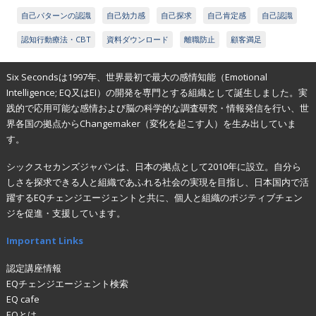
自己パターンの認識
自己効力感
自己探求
自己肯定感
自己認識
認知行動療法・CBT
資料ダウンロード
離職防止
顧客満足
Six Secondsは1997年、世界最初で最大の感情知能（Emotional
Intelligence; EQ又はEI）の開発を専門とする組織として誕生しました。実
践的で応用可能な感情および脳の科学的な調査研究・情報発信を行い、世
界各国の拠点からChangemaker（変化を起こす人）を生み出していま
す。
シックスセカンズジャパンは、日本の拠点として2010年に設立。自分ら
しさを探求できる人と組織であふれる社会の実現を目指し、日本国内で活
躍するEQチェンジエージェントと共に、個人と組織のポジティブチェン
ジを促進・支援しています。
Important Links
認定講座情報
EQチェンジエージェント検索
EQ cafe
EQとは