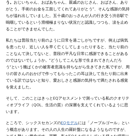
う。
おじいちゃん、おばあちゃん、親戚のおじさん、おばさん、あり
がとう。手術のお金を工面してくれてありがとう”、そんな感謝の気持
ちが溢れ出していました。五十歳のおっさんが人の行き交う渋谷駅で
嗚咽しているという滑稽極まりない状況だと認識しつつも、涙を止め
ることができませんでした。
私たちは普段当たり前のように日常を過ごしがちですが、例えば病気
を患ったり、近しい人を早く亡くしてしまったりすると、当たり前の
ことなんて決してないと、普段の平凡な日常に感謝できることがある
のではないでしょうか。”どうしてこんな形で生まれてきたんだろ
う”という幾ばくかの被害者意識を持ちながら生きてきた私ですが、周
りの皆さんのおかげで作ってもらったこの耳は決して当たり前に出来
ている訳ではないと知り、愛おしさと感謝の気持ちで満たされる感覚
を覚えました。
そして、このことはきっとEQアセスメントで測っている私のクオリテ
ィオブライフ（QOL、生活の質）の深層を支えてくれているように思
います。
ところで、シックスセカンズの
EQモデル
には「ノーブルゴール」とい
う概念があります。その人の人生の羅針盤になるようなものですが、