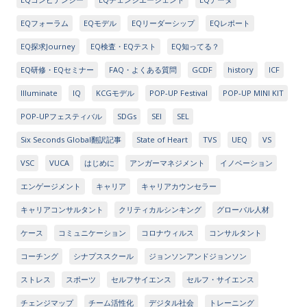
EQフォーラム
EQモデル
EQリーダーシップ
EQレポート
EQ探求Journey
EQ検査・EQテスト
EQ知ってる？
EQ研修・EQセミナー
FAQ・よくある質問
GCDF
history
ICF
Illuminate
IQ
KCGモデル
POP-UP Festival
POP-UP MINI KIT
POP-UPフェスティバル
SDGs
SEI
SEL
Six Seconds Global翻訳記事
State of Heart
TVS
UEQ
VS
VSC
VUCA
はじめに
アンガーマネジメント
イノベーション
エンゲージメント
キャリア
キャリアカウンセラー
キャリアコンサルタント
クリティカルシンキング
グローバル人材
ケース
コミュニケーション
コロナウィルス
コンサルタント
コーチング
シナプススクール
ジョンソンアンドジョンソン
ストレス
スポーツ
セルフサイエンス
セルフ・サイエンス
チェンジマップ
チーム活性化
デジタル社会
トレーニング