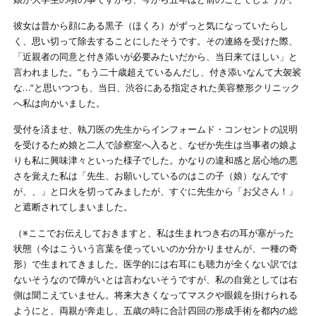
彼女は昔から顔にある黒子（ほくろ）がずっと気になっていたらし
く、思い切って除去することにしたそうです。その連絡を受けた際、
「近親者の同意と付き添いが必要みたいだから、当日来てほしい」と
言われました。”もう二十歳超えているんだし、付き添いなんて大袈裟
な…”と思いつつも、当日、渋谷にある指定された美容整形クリニック
へ私は向かいました。
受付を済ませ、執刀医の先生からインフォームド・コンセントの説明
を受けるため娘と二人で診察室へ入ると、なぜか先生は当事者の娘よ
りも私に興味津々といった様子でした。かなりの違和感と居心地の悪
さを覚えた私は「先生、お願いしているのはこの子（娘）なんです
が、、」と口火を切ってみましたが、すぐに先生から「お父さん！」
と遮断されてしまいました。
（※ここでお伝えしておきますと、私は生まれつき右の耳が塞がった
状態（今はこういう言葉を使っていいのか分かりませんが、一種の奇
形）で生まれてきました。医学的には右耳にも聴力が全くない訳では
ないそうなので障がいとは言わないそうですが、私の自覚としては右
側は聞こえていません。将来大きくなってマスクや眼鏡を掛けられる
ようにと、両親が奔走し、五歳の時に合計四回の形成手術を都内の総