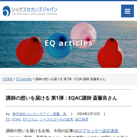
EQ articles
HOME
>
EQ articles
>
講師の想いを届ける 第1弾：EQAC講師 斎藤良さん
講師の想いを届ける 第1弾：EQAC講師 斎藤良さん
by :
株式会社コンビンスアイ｜斎藤 良
|
2026年2月12日 |
EQ
,
EQAC
,
EQコラム
,
ノーブルゴールの追求
,
自己探求
講師の想いを届ける企画、今回の記事は
EQアセッサー認定講座