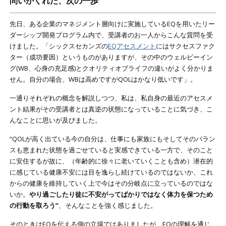
問いがくれた、次の一歩
先日、ある企業のマネジメント層向けに実施しているEQを用いたリー
ダーシップ開発プログラム内で、受講者のお一人からこんな質問を受
けました。「シックスセカンズの
EQアセスメント
にはサクセスファク
ター（成功要因）というものがありますが、その中のウェルビーイン
グ(WB、心身の充足感)とクオリティオブライフの違いがよく分かりま
せん。自分の場合、WBは高めですがQOLはかなり低いです」。
一通りそれぞれの概念を解説しつつ、私は、私自身の最近のアセスメ
ント結果がその受講者とは真逆の状態になっていることに気づき、こ
んなことに思いが及びました。
“QOLが高く出ている今の自分は、仕事にも家族にもそしてそのバラン
スも恵まれた状態を過ごせていると実感できている一方で、そのこと
に安住するが故に、（年齢的に徐々に老いていくことも含め）潜在的
に感じている健康不安には目を逸らし続けているのではないか、これ
からの健康を維持していく上で今はその分岐点に立っているのではな
いか。
やり過ごしたり徒に不安がってばかりではなく体力を保つため
の行動を取ろう”
、そんなことを強く感じました。
そのときはEQを伝える側の立場ではありましたが、EQの理解を通じ