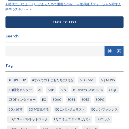
AI時代に、なぜ「EQ」があらためて重要なのか ～世界経済フォーラムが示す人
間中心スキル ～
»
BACK TO LIST
Search
Tag
#EQPOPUP
#すべての子どもたちにEQを
6S Global
6SJ NEWS
6SJ研究センター
AI
BBP
BPC
Business Case 2016
CEQF
CEQFインタビュー
EQ
EQAC
EQE1
EQE2
EQPC
EQと経営
EQを実践する
EQエバンジェリスト
EQカンファレンス
EQグローバルネットワーク
EQコミュニティマガジン
EQコラム
EQコンピテンシー
EQチェンジエージェント
EQデータ