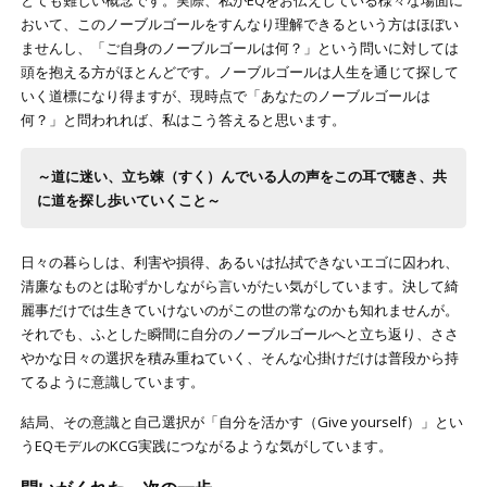
とても難しい概念です。実際、私がEQをお伝えしている様々な場面に
おいて、このノーブルゴールをすんなり理解できるという方はほぼい
ませんし、「ご自身のノーブルゴールは何？」という問いに対しては
頭を抱える方がほとんどです。ノーブルゴールは人生を通じて探して
いく道標になり得ますが、現時点で「あなたのノーブルゴールは
何？」と問われれば、私はこう答えると思います。
～道に迷い、立ち竦（すく）んでいる人の声をこの耳で聴き、共
に道を探し歩いていくこと～
日々の暮らしは、利害や損得、あるいは払拭できないエゴに囚われ、
清廉なものとは恥ずかしながら言いがたい気がしています。決して綺
麗事だけでは生きていけないのがこの世の常なのかも知れませんが。
それでも、ふとした瞬間に自分のノーブルゴールへと立ち返り、ささ
やかな日々の選択を積み重ねていく、そんな心掛けだけは普段から持
てるように意識しています。
結局、その意識と自己選択が「自分を活かす（Give yourself）」とい
うEQモデルのKCG実践につながるような気がしています。