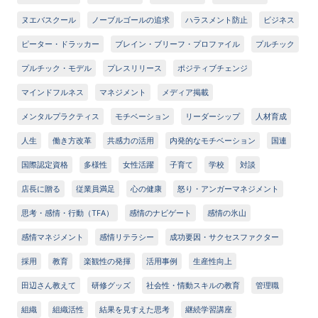
ヌエバスクール
ノーブルゴールの追求
ハラスメント防止
ビジネス
ピーター・ドラッカー
ブレイン・ブリーフ・プロファイル
プルチック
プルチック・モデル
プレスリリース
ポジティブチェンジ
マインドフルネス
マネジメント
メディア掲載
メンタルプラクティス
モチベーション
リーダーシップ
人材育成
人生
働き方改革
共感力の活用
内発的なモチベーション
国連
国際認定資格
多様性
女性活躍
子育て
学校
対談
店長に贈る
従業員満足
心の健康
怒り・アンガーマネジメント
思考・感情・行動（TFA）
感情のナビゲート
感情の氷山
感情マネジメント
感情リテラシー
成功要因・サクセスファクター
採用
教育
楽観性の発揮
活用事例
生産性向上
田辺さん教えて
研修グッズ
社会性・情動スキルの教育
管理職
組織
組織活性
結果を見すえた思考
継続学習講座