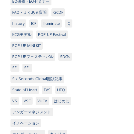
EQ研修・EQセミナー
FAQ・よくある質問
GCDF
history
ICF
Illuminate
IQ
KCGモデル
POP-UP Festival
POP-UP MINI KIT
POP-UPフェスティバル
SDGs
SEI
SEL
Six Seconds Global翻訳記事
State of Heart
TVS
UEQ
VS
VSC
VUCA
はじめに
アンガーマネジメント
イノベーション
エンゲージメント
キャリア