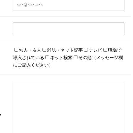
知人・友人
雑誌・ネット記事
テレビ
職場で
導入されている
ネット検索
その他（メッセージ欄
にご記入ください）
い