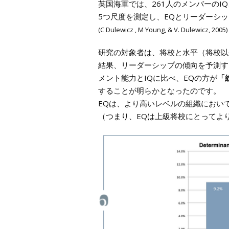
英国海軍では、261人のメンバーのI
5つ尺度を測定し、EQとリーダーシ
(C Dulewicz , M Young, & V. Dulewicz, 2005)
研究の対象者は、将校と水平（将校以
結果、リーダーシップの傾向を予測す
メント能力とIQに比べ、EQの方が
「
することが明らかとなったのです。
EQは、より高いレベルの組織におい
（つまり、EQは上級将校にとってよ