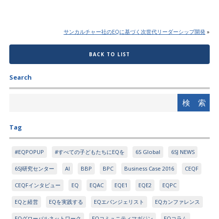
サンカルチャー社のEQに基づく次世代リーダーシップ開発
»
BACK TO LIST
Search
Tag
#EQPOPUP
#すべての子どもたちにEQを
6S Global
6SJ NEWS
6SJ研究センター
AI
BBP
BPC
Business Case 2016
CEQF
CEQFインタビュー
EQ
EQAC
EQE1
EQE2
EQPC
EQと経営
EQを実践する
EQエバンジェリスト
EQカンファレンス
EQグローバルネットワーク
EQコミュニティマガジン
EQコラム