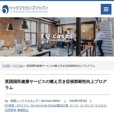
EQ cases
HOME
>
EQ Case
>
英国国民健康サービスの燃え尽き症候群耐性向上プログラム
英国国民健康サービスの燃え尽き症候群耐性向上プログ
ラム
by : 米国シックスセカンズ｜Michael Miller |
2024年9月5日 |
EQ検査・EQテスト
,
Six Seconds Global翻訳記事
,
ケース
,
コーチング
,
ビジネス
,
活用事例
,
離職防止