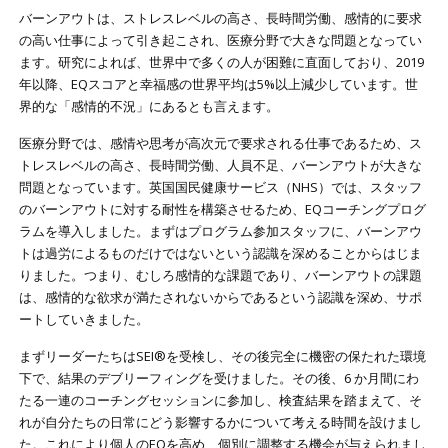
バーンアウトは、ストレスレベルの高さ、長時間労働、感情的に要求
の高い仕事によって引き起こされ、医療分野で大きな問題となってい
ます。研究によれば、世界中で多くの人が困難に直面しており、2019
年以降、EQスコアと幸福感の世界平均は5%以上減少しています。世
界的な「感情的不況」にあるとも言えます。
医療分野では、感情や思考が高次元で要求される仕事であるため、ス
トレスレベルの高さ、長時間労働、人員不足、バーンアウトが大きな
問題となっています。英国国民健康サービス（NHS）では、スタッフ
のバーンアウトに対する耐性を構築させるため、EQコーチングプログ
ラムを導入しました。まずはプログラム参加スタッフに、バーンアウ
トは過労によるものだけではないという認識を深めることからはじま
りました。つまり、むしろ感情的な課題であり、バーンアウトの課題
は、感情的な欲求が満たされないからであるという認識を深め、サポ
ートしていきました。
まずリーダーたちはSEI®を受検し、その後完全に機密の保たれた環境
下で、結果のデブリーフィングを受けました。その後、6 か月間にわ
たる一連のコーチングセッションに参加し、検査結果を踏まえて、そ
れが自分たちの日常にどう影響するかについて考える時間を設けまし
た。これにより個人のEQを高め、個別に調整する機会が与えられまし