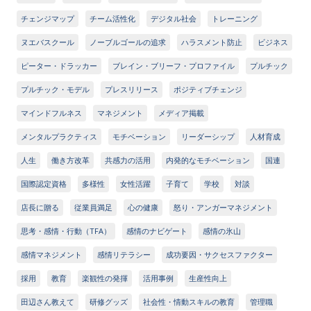
チェンジマップ
チーム活性化
デジタル社会
トレーニング
ヌエバスクール
ノーブルゴールの追求
ハラスメント防止
ビジネス
ピーター・ドラッカー
ブレイン・ブリーフ・プロファイル
プルチック
プルチック・モデル
プレスリリース
ポジティブチェンジ
マインドフルネス
マネジメント
メディア掲載
メンタルプラクティス
モチベーション
リーダーシップ
人材育成
人生
働き方改革
共感力の活用
内発的なモチベーション
国連
国際認定資格
多様性
女性活躍
子育て
学校
対談
店長に贈る
従業員満足
心の健康
怒り・アンガーマネジメント
思考・感情・行動（TFA）
感情のナビゲート
感情の氷山
感情マネジメント
感情リテラシー
成功要因・サクセスファクター
採用
教育
楽観性の発揮
活用事例
生産性向上
田辺さん教えて
研修グッズ
社会性・情動スキルの教育
管理職