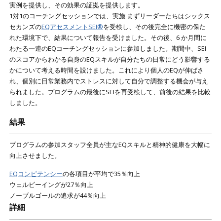
実例を提供し、その効果の証拠を提供します。
1対1のコーチングセッションでは、実施 まずリーダーたちはシックス
セカンズの
EQアセスメントSEI®
を受検し、その後完全に機密の保た
れた環境下で、結果について報告を受けました。その後、6 か月間に
わたる一連のEQコーチングセッションに参加しました。期間中、SEI
のスコアからわかる自身のEQスキルが自分たちの日常にどう影響する
かについて考える時間を設けました。これにより個人のEQが伸ばさ
れ、個別に日常業務内でストレスに対して自分で調整する機会が与え
られました。プログラムの最後にSEIを再受検して、前後の結果を比較
しました。
結果
プログラムの参加スタッフ全員が主なEQスキルと精神的健康を大幅に
向上させました。
EQコンピテンシー
の各項目が平均で35％向上
ウェルビーイングが27％向上
ノーブルゴールの追求が44％向上
詳細