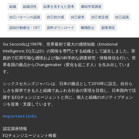
組織
組織活性
結果を見すえた思考
継続学習講座
自己パターンの認識
自己効力感
自己探求
自己肯定感
自己認識
認知行動療法・CBT
資料ダウンロード
離職防止
顧客満足
Six Secondsは1997年、世界最初で最大の感情知能（Emotional
Intelligence; EQ又はEI）の開発を専門とする組織として誕生しました。実
践的で応用可能な感情および脳の科学的な調査研究・情報発信を行い、世
界各国の拠点からChangemaker（変化を起こす人）を生み出していま
す。
シックスセカンズジャパンは、日本の拠点として2010年に設立。自分ら
しさを探求できる人と組織であふれる社会の実現を目指し、日本国内で活
躍するEQチェンジエージェントと共に、個人と組織のポジティブチェン
ジを促進・支援しています。
Important Links
認定講座情報
EQチェンジエージェント検索