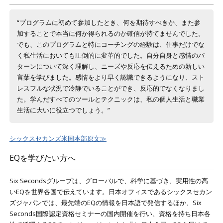
“プログラムに初めて参加したとき、何を期待すべきか、また参
加することで本当に何か得られるのか確信が持てませんでした。
でも、このプログラムと特にコーチングの経験は、仕事だけでな
く私生活においても圧倒的に変革的でした。自分自身と感情のパ
ターンについて深く理解し、ニーズや反応を伝えるための新しい
言葉を学びました。感情をより早く認識できるようになり、スト
レスフルな状況で冷静でいることができ、反応的でなくなりまし
た。学んだすべてのツールとテクニックは、私の個人生活と職業
生活に大いに役立つでしょう。”
シックスセカンズ米国本部原文≫
EQを学びたい方へ
Six Secondsグループは、グローバルで、科学に基づき、実用性の高
いEQを世界各国で伝えています。日本オフィスであるシックスセカン
ズジャパンでは、最先端のEQの情報を日本語で発信するほか、Six
Seconds国際認定資格セミナーの国内開催を行い、資格を持ち日本各