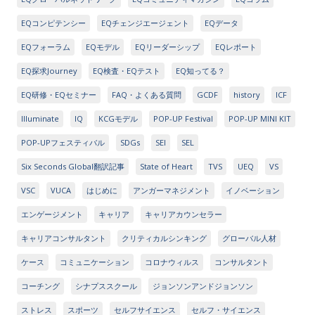
EQコンピテンシー
EQチェンジエージェント
EQデータ
EQフォーラム
EQモデル
EQリーダーシップ
EQレポート
EQ探求Journey
EQ検査・EQテスト
EQ知ってる？
EQ研修・EQセミナー
FAQ・よくある質問
GCDF
history
ICF
Illuminate
IQ
KCGモデル
POP-UP Festival
POP-UP MINI KIT
POP-UPフェスティバル
SDGs
SEI
SEL
Six Seconds Global翻訳記事
State of Heart
TVS
UEQ
VS
VSC
VUCA
はじめに
アンガーマネジメント
イノベーション
エンゲージメント
キャリア
キャリアカウンセラー
キャリアコンサルタント
クリティカルシンキング
グローバル人材
ケース
コミュニケーション
コロナウィルス
コンサルタント
コーチング
シナプススクール
ジョンソンアンドジョンソン
ストレス
スポーツ
セルフサイエンス
セルフ・サイエンス