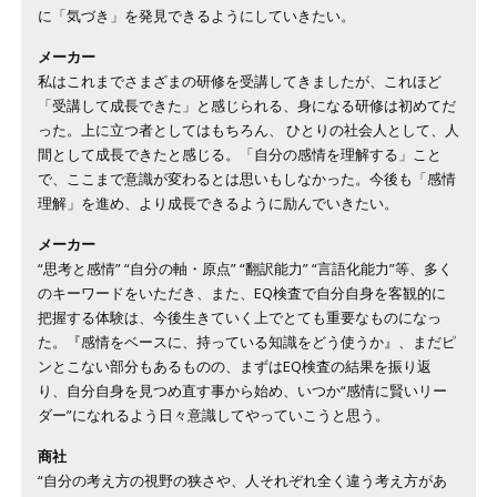
に「気づき」を発見できるようにしていきたい。
メーカー
私はこれまでさまざまの研修を受講してきましたが、これほど
「受講して成長できた」と感じられる、身になる研修は初めてだ
った。上に立つ者としてはもちろん、 ひとりの社会人として、人
間として成長できたと感じる。「自分の感情を理解する」こと
で、ここまで意識が変わるとは思いもしなかった。今後も「感情
理解」を進め、より成長できるように励んでいきたい。
メーカー
“思考と感情” “自分の軸・原点” “翻訳能力” “言語化能力”等、多く
のキーワードをいただき、また、EQ検査で自分自身を客観的に
把握する体験は、今後生きていく上でとても重要なものになっ
た。『感情をベースに、持っている知識をどう使うか』、まだピ
ンとこない部分もあるものの、まずはEQ検査の結果を振り返
り、自分自身を見つめ直す事から始め、いつか“感情に賢いリー
ダー”になれるよう日々意識してやっていこうと思う。
商社
“自分の考え方の視野の狭さや、人それぞれ全く違う考え方があ