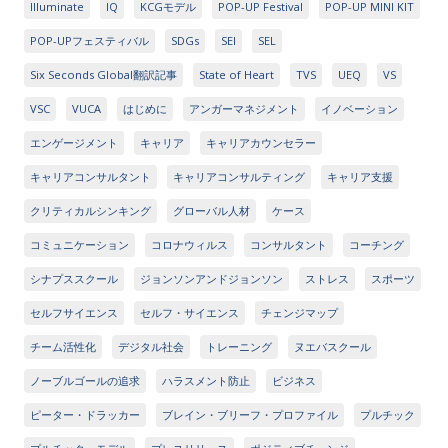
Illuminate
IQ
KCGモデル
POP-UP Festival
POP-UP MINI KIT
POP-UPフェスティバル
SDGs
SEI
SEL
Six Seconds Global翻訳記事
State of Heart
TVS
UEQ
VS
VSC
VUCA
はじめに
アンガーマネジメント
イノベーション
エンゲージメント
キャリア
キャリアカウンセラー
キャリアコンサルタント
キャリアコンサルティング
キャリア支援
クリティカルシンキング
グローバル人材
ケース
コミュニケーション
コロナウィルス
コンサルタント
コーチング
シナプススクール
ジョンソンアンドジョンソン
ストレス
スポーツ
セルフサイエンス
セルフ・サイエンス
チェンジマップ
チーム活性化
デジタル社会
トレーニング
ヌエバスクール
ノーブルゴールの追求
ハラスメント防止
ビジネス
ピーター・ドラッカー
ブレイン・ブリーフ・プロファイル
プルチック