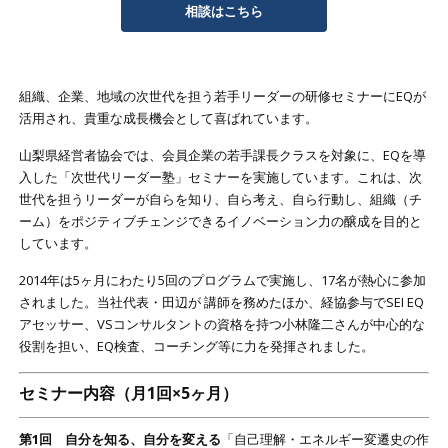
相談はこちら
組織、企業、地域の次世代を担う若手リーダーの研修セミナーにEQが
活用され、貴重な成長機会として喜ばれています。
山梨県経営者協会では、会員企業の若手課長クラスを対象に、EQを導
入した「次世代リーダー塾」セミナーを実施しています。これは、次
世代を担うリーダーが自らを知り、自ら考え、自ら行動し、組織（チ
ーム）をポジティブチェンジできるイノベーション力の醸成を目的と
しています。
2014年は5ヶ月にわたり5回のプログラムで実施し、17名が熱心に参加
されました。当社代表・田辺が 講師を務めたほか、経協参与でSEI EQ
アセッサー、VSコンサルタントの資格を持つ小林隆二さんが中心的な
役割を担い、EQ検査、コーチング等に力を発揮されました。
セミナー内容（月1回×5ヶ月）
第1回 自分を知る、自分を変える
「自己理解・エネルギー変遷史の作