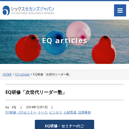
EQ articles
HOME
>
EQ articles
>
EQ研修「次世代リーダー塾」
EQ研修「次世代リーダー塾」
by : 6SJ |
2014年12月1日 |
EQ研修・EQセミナー
,
ケース
,
ビジネス
,
人材育成
,
活用事例
EQ研修・セミナーのご