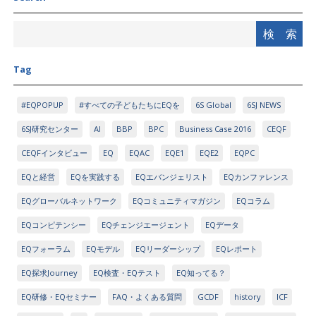
Tag
#EQPOPUP
#すべての子どもたちにEQを
6S Global
6SJ NEWS
6SJ研究センター
AI
BBP
BPC
Business Case 2016
CEQF
CEQFインタビュー
EQ
EQAC
EQE1
EQE2
EQPC
EQと経営
EQを実践する
EQエバンジェリスト
EQカンファレンス
EQグローバルネットワーク
EQコミュニティマガジン
EQコラム
EQコンピテンシー
EQチェンジエージェント
EQデータ
EQフォーラム
EQモデル
EQリーダーシップ
EQレポート
EQ探求Journey
EQ検査・EQテスト
EQ知ってる？
EQ研修・EQセミナー
FAQ・よくある質問
GCDF
history
ICF