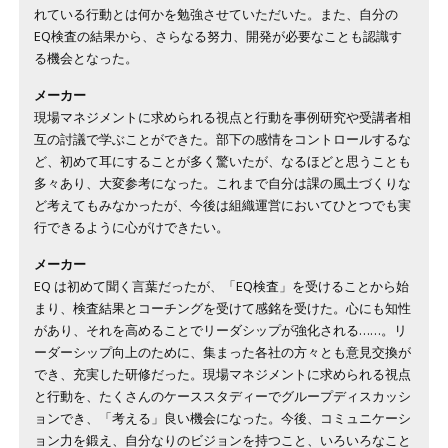
れている行動とは何かを勉強させていただいた。また、自分の
EQ検査の結果から、さらなる努力、開発が必要なことも認識す
る機会となった。
メーカー
現場マネジメントに求められる視点と行動を事例研究や受講者相
互の討議で学ぶことができた。部下の感情をコントロールするな
ど、初めて耳にすることが多く驚いたが、なるほどと思うことも
多々あり、大変参考になった。これまで自分は課の風土づくりな
ど考えてもみなかったが、今後は組織運営においてひとつでも実
行できるように心がけできたい。
メーカー
EQ は初めて聞く言葉だったが、「EQ検査」を受けることから始
まり、検査結果とコーチングを受けて感銘を受けた。心にも知性
があり、それを高めることでリーダシップが強化される……。リ
ーダーシップ向上のために、集まった各社の方々とも意見交換が
でき、充実した研修だった。現場マネジメントに求められる視点
と行動を、たくさんのケーススタディーでグループディスカッシ
ョンでき、「考える」良い機会になった。今後、コミュニケーシ
ョン力を鍛え、自分なりのビジョンを持つこと、いろいろなこと