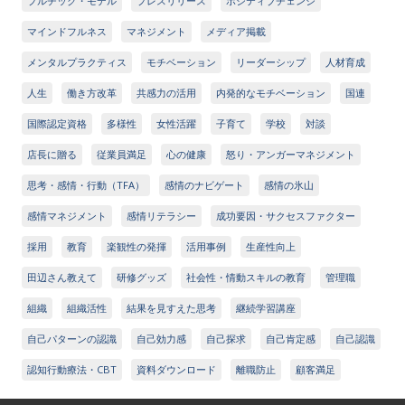
プルチック・モデル
プレスリリース
ポジティブチェンジ
マインドフルネス
マネジメント
メディア掲載
メンタルプラクティス
モチベーション
リーダーシップ
人材育成
人生
働き方改革
共感力の活用
内発的なモチベーション
国連
国際認定資格
多様性
女性活躍
子育て
学校
対談
店長に贈る
従業員満足
心の健康
怒り・アンガーマネジメント
思考・感情・行動（TFA）
感情のナビゲート
感情の氷山
感情マネジメント
感情リテラシー
成功要因・サクセスファクター
採用
教育
楽観性の発揮
活用事例
生産性向上
田辺さん教えて
研修グッズ
社会性・情動スキルの教育
管理職
組織
組織活性
結果を見すえた思考
継続学習講座
自己パターンの認識
自己効力感
自己探求
自己肯定感
自己認識
認知行動療法・CBT
資料ダウンロード
離職防止
顧客満足