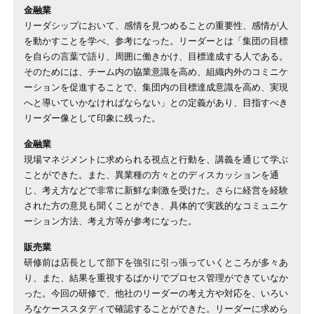
金融業
リーダシップにおいて、感情を見つめることの重要性、感情が人
を動かすことを学べ、参考になった。リーダーとは「集団の目標
を自らの言葉で語り、周囲に働きかけ、目標達成する人である。
そのためには、チーム内の協業意識を高め、組織内外のコミニケ
ーションを促進することで、集団内の目標達成意識を高め、実現
へと導いていかなければならない」との定義があり、目指すべき
リーダー像として印象に残った。
金融業
現場マネジメントに求められる視点と行動を、講義を通じて学ぶ
ことができた。また、異業種の方々とのディスカッションを通
じ、考え方などで非常に新鮮な刺激を受けた。さらに経営を経験
された方の意見も聞くことができ、具体的で実践的なコミュニケ
ーション方法、考え方等が参考になった。
販売業
研修前は店長として部下を強引に引っ張っていくところが多々あ
り、また、結果を重視するばかりでプロセス管理ができていなか
った。今回の研修で、他社のリーダーの考え方や対応を、いろい
ろなケーススタディで確認することができた。リーダーに求めら