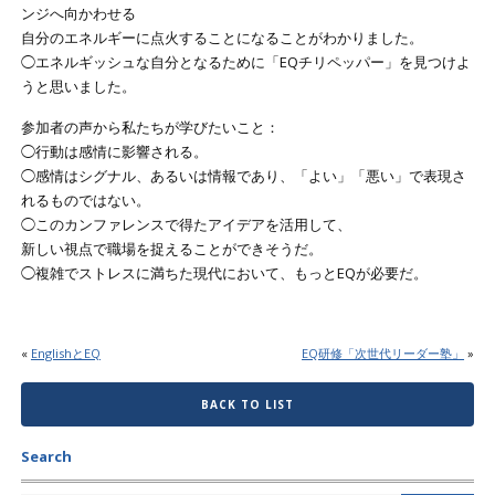
ンジへ向かわせる
自分のエネルギーに点火することになることがわかりました。
◯エネルギッシュな自分となるために「EQチリペッパー」を見つけよ
うと思いました。
参加者の声から私たちが学びたいこと：
◯行動は感情に影響される。
◯感情はシグナル、あるいは情報であり、「よい」「悪い」で表現さ
れるものではない。
◯このカンファレンスで得たアイデアを活用して、
新しい視点で職場を捉えることができそうだ。
◯複雑でストレスに満ちた現代において、もっとEQが必要だ。
«
EnglishとEQ
EQ研修「次世代リーダー塾」
»
BACK TO LIST
Search