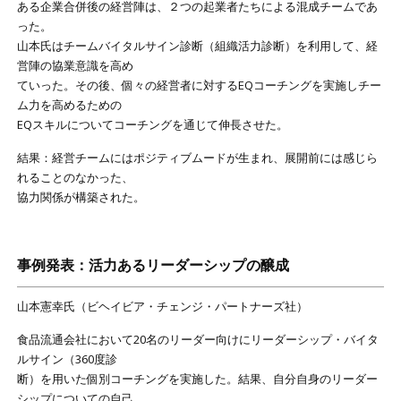
ある企業合併後の経営陣は、２つの起業者たちによる混成チームであ
った。
山本氏はチームバイタルサイン診断（組織活力診断）を利用して、経
営陣の協業意識を高め
ていった。その後、個々の経営者に対するEQコーチングを実施しチー
ム力を高めるための
EQスキルについてコーチングを通じて伸長させた。
結果：経営チームにはポジティブムードが生まれ、展開前には感じら
れることのなかった、
協力関係が構築された。
事例発表：活力あるリーダーシップの醸成
山本憲幸氏（ビヘイビア・チェンジ・パートナーズ社）
食品流通会社において20名のリーダー向けにリーダーシップ・バイタ
ルサイン（360度診
断）を用いた個別コーチングを実施した。結果、自分自身のリーダー
シップについての自己