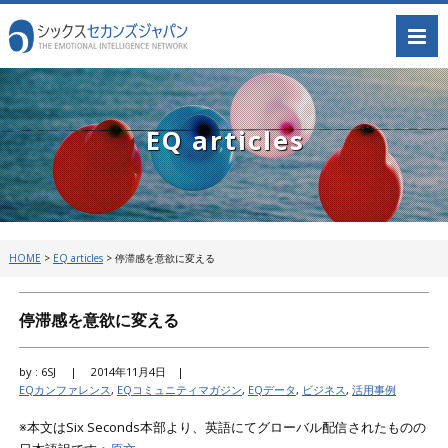
EQ articles
HOME
>
EQ articles
>
停滞感を意欲に変える
停滞感を意欲に変える
by : 6SJ |
2014年11月4日 |
EQカンファレンス
,
EQコミュニティマガジン
,
EQデータ
,
ビジネス
,
活用事例
※本文はSix Seconds本部より、英語にてグローバル配信されたものの