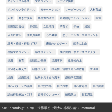
マインドフルネス
マネジメント
メディア掲載
メンタルプラクティス
モチベーション
リーダーシップ
人材育成
人生
働き方改革
共感力の活用
内発的なモチベーション
国連
国際認定資格
多様性
女性活躍
子育て
学校
対談
店長に贈る
従業員満足
心の健康
怒り・アンガーマネジメント
思考・感情・行動（TFA）
感情のナビゲート
感情の氷山
感情マネジメント
感情リテラシー
成功要因・サクセスファクター
採用
教育
楽観性の発揮
活用事例
生産性向上
田辺さん教えて
研修グッズ
社会性・情動スキルの教育
管理職
組織
組織活性
結果を見すえた思考
継続学習講座
自己パターンの認識
自己効力感
自己探求
自己肯定感
自己認識
認知行動療法・CBT
資料ダウンロード
離職防止
顧客満足
Six Secondsは1997年、世界最初で最大の感情知能（Emotional