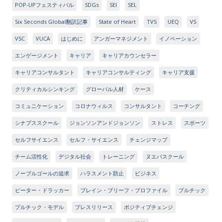
POP-UPフェスティバル
SDGs
SEI
SEL
Six Seconds Global翻訳記事
State of Heart
TVS
UEQ
VS
VSC
VUCA
はじめに
アンガーマネジメント
イノベーション
エンゲージメント
キャリア
キャリアカウンセラー
キャリアコンサルタント
キャリアコンサルティング
キャリア支援
クリティカルシンキング
グローバル人材
ケース
コミュニケーション
コロナウィルス
コンサルタント
コーチング
シナプススクール
ジョンソンアンドジョンソン
ストレス
スポーツ
セルフサイエンス
セルフ・サイエンス
チェンジマップ
チーム活性化
デジタル社会
トレーニング
ヌエバスクール
ノーブルゴールの追求
ハラスメント防止
ビジネス
ピーター・ドラッカー
ブレイン・ブリーフ・プロファイル
プルチック
プルチック・モデル
プレスリリース
ポジティブチェンジ