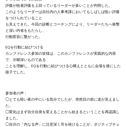
評価が他者評価を上回っているリーダーが多いことが判明した。
このようなリーダーは自社内の人事考課においてもしばしば低い評価
をつけられていること
も見えてきた。今回の診断とコーチングにより、リーダーたちへ衝撃
と深い内省をもたらし、
行動変容に繋がった。
EQを行動に結びつける
カンファレンス参加の皆様は、このカンファレンスが実践的な内容
で、示唆深いものである
ことを理解し、EQを行動に結びつける心構えとともに会場を後にした
様子でした。
参加者の声：
◯とても暗い夜の中にいる気分でしたが、突然目の前に道が見えまし
た。
◯変化はまず自分自身を変えることから始まるということを再認識し
ました。
◯自分の「内なる声」に注意深く耳を傾けることが、ポジティブチェ