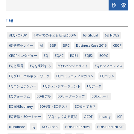
Tag
#EQPOPUP
#すべての子どもたちにEQを
6S Global
6SJ NEWS
6SJ研究センター
AI
BBP
BPC
Business Case 2016
CEQF
CEQFインタビュー
EQ
EQAC
EQE1
EQE2
EQPC
EQと経営
EQを実践する
EQエバンジェリスト
EQカンファレンス
EQグローバルネットワーク
EQコミュニティマガジン
EQコラム
EQコンピテンシー
EQチェンジエージェント
EQデータ
EQフォーラム
EQモデル
EQリーダーシップ
EQレポート
EQ探求Journey
EQ検査・EQテスト
EQ知ってる？
EQ研修・EQセミナー
FAQ・よくある質問
GCDF
history
ICF
Illuminate
IQ
KCGモデル
POP-UP Festival
POP-UP MINI KIT