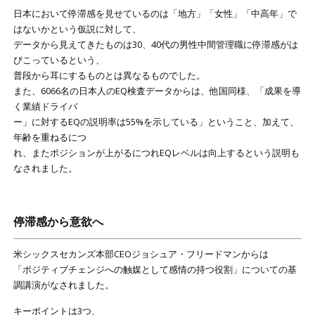
日本において停滞感を見せているのは「地方」「女性」「中高年」で
はないかという仮説に対して、
データから見えてきたものは30、40代の男性中間管理職に停滞感がは
びこっているという、
普段から耳にするものとは異なるものでした。
また、6066名の日本人のEQ検査データからは、他国同様、「成果を導
く業績ドライバ
ー」に対するEQの説明率は55%を示している」ということ、加えて、
年齢を重ねるにつ
れ、またポジションが上がるにつれEQレベルは向上するという説明も
なされました。
停滞感から意欲へ
米シックスセカンズ本部CEOジョシュア・フリードマンからは
「ポジティブチェンジへの触媒として感情の持つ役割」についての基
調講演がなされました。
キーポイントは3つ、