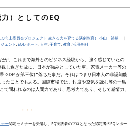
力）としてのEQ
ing（EQ向上委員会プロジェクト 生きる力を育てる演劇教育） 小山 裕嗣
|
ージェント
,
EQレポート
,
人生
,
子育て
,
教育
,
活用事例
だが、これまで海外とのビジネス経験から、強く感じていたの
重要視し過ぎた故に、日本が強みとしていた車、家電メーカー等の
果 GDP が第三位に落ちた事だ。それはつまり日本人の非認知能
まったことでもある。国際市場では、忖度や空気を読む等の一島
こで問われるのは人間力であり、思考力であり、そして感情力、
・・・
ョナー
認定セミナーを受講し、EQ実践者のプロとなった認定者のEQレポー