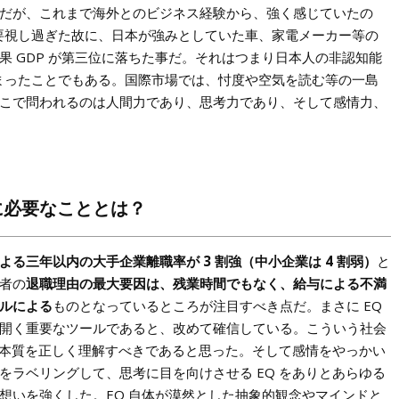
だが、これまで海外とのビジネス経験から、強く感じていたの
重要視し過ぎた故に、日本が強みとしていた車、家電メーカー等の
果 GDP が第三位に落ちた事だ。それはつまり日本人の非認知能
まったことでもある。国際市場では、忖度や空気を読む等の一島
こで問われるのは人間力であり、思考力であり、そして感情力、
に必要なこととは？
よる三年以内の大手企業離職率が 3 割強（中小企業は 4 割弱）
と
者の
退職理由の最大要因は、残業時間でもなく、給与による不満
ルによる
ものとなっているところが注目すべき点だ。まさに EQ
開く重要なツールであると、改めて確信している。こういう社会
 の本質を正しく理解すべきであると思った。そして感情をやっかい
をラベリングして、思考に目を向けさせる EQ をありとあらゆる
想いを強くした。EQ 自体が漠然とした抽象的観念やマインドと