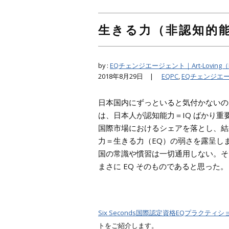
生きる力（非認知的能
by :
EQチェンジエージェント｜Art-Lov
2018年8月29日 |
EQPC
,
EQチェンジエ
日本国内にずっといると気付かないの
は、日本人が認知能力＝IQ ばかり
国際市場におけるシェアを落とし、結
力＝生きる力（EQ）の弱さを露呈し
国の常識や慣習は一切通用しない。そ
まさに EQ そのものであると思った。
Six Seconds国際認定資格EQプラクティシ
トをご紹介します。