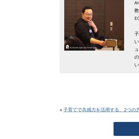
A
E
ュ
«
子育てで共感力を活用する、2つの