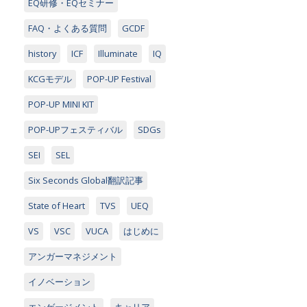
EQ研修・EQセミナー
FAQ・よくある質問
GCDF
history
ICF
Illuminate
IQ
KCGモデル
POP-UP Festival
POP-UP MINI KIT
POP-UPフェスティバル
SDGs
SEI
SEL
Six Seconds Global翻訳記事
State of Heart
TVS
UEQ
VS
VSC
VUCA
はじめに
アンガーマネジメント
イノベーション
エンゲージメント
キャリア