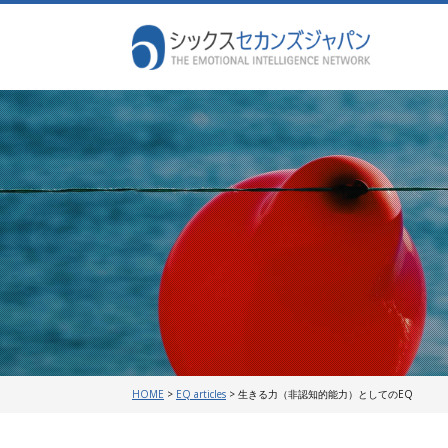
HOME
>
EQ articles
>
生きる力（非認知的能力）としてのEQ