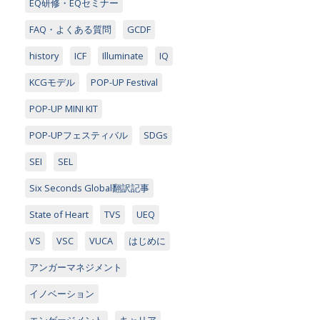
EQ研修・EQセミナー
FAQ・よくある質問
GCDF
history
ICF
Illuminate
IQ
KCGモデル
POP-UP Festival
POP-UP MINI KIT
POP-UPフェスティバル
SDGs
SEI
SEL
Six Seconds Global翻訳記事
State of Heart
TVS
UEQ
VS
VSC
VUCA
はじめに
アンガーマネジメント
イノベーション
エンゲージメント
キャリア