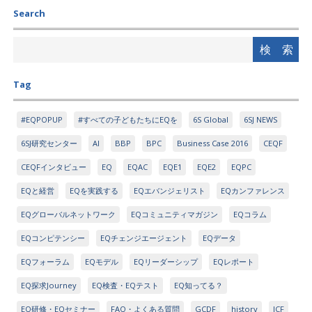
Search
Tag
#EQPOPUP
#すべての子どもたちにEQを
6S Global
6SJ NEWS
6SJ研究センター
AI
BBP
BPC
Business Case 2016
CEQF
CEQFインタビュー
EQ
EQAC
EQE1
EQE2
EQPC
EQと経営
EQを実践する
EQエバンジェリスト
EQカンファレンス
EQグローバルネットワーク
EQコミュニティマガジン
EQコラム
EQコンピテンシー
EQチェンジエージェント
EQデータ
EQフォーラム
EQモデル
EQリーダーシップ
EQレポート
EQ探求Journey
EQ検査・EQテスト
EQ知ってる？
EQ研修・EQセミナー
FAQ・よくある質問
GCDF
history
ICF