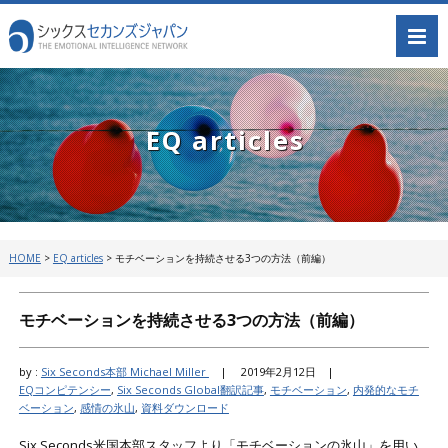
EQ articles
HOME
>
EQ articles
>
モチベーションを持続させる3つの方法（前編）
モチベーションを持続させる3つの方法（前編）
by :
Six Seconds本部 Michael Miller
|
2019年2月12日 |
EQコンピテンシー
,
Six Seconds Global翻訳記事
,
モチベーション
,
内発的なモチ
ベーション
,
感情の氷山
,
資料ダウンロード
Six Seconds米国本部スタッフより「モチベーションの氷山」を用い