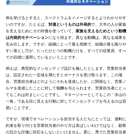
例を挙げるとすると、スペクトラムをイメージするとよりわかりやす
いのですが、たとえば、
対価というものは外発的
で、大半の人が家族
を支えるためにその対価を使っていて、
家族を支えるためという動機
は内発的モチベーション
になり得ます。異なる動機は、異なる成果を
生み出します。ですが、組織にとって最も危険で、組織が最も陥りや
すい落とし穴が、たったひとつの動機だけを、すべての従業員、すべ
ての目標に適用しているということです。
例えば、典型的なインセンティブ設計を施したとします。営業担当者
は、設定された一定値を満たすとボーナスを受け取ります。この場
合、営業担当者はどのようにそれを達成したか、に関係なく、営業ノ
ルマを達成したことに対して報酬を与えられます。営業担当者にとっ
てもこれは好ましいことですし、マネージャーとしてもこの「氷山の
一角」である目に見える行動に対してインセンティブを与えるのは容
易いことです。
ですが、現場でオペレーションを担当する人たちにとっては、過剰に
約束を取り付ける営業担当者のやり方は喜ばしいわけではなく、顧客
の厄介な評価に対応をしないといけません。更に、秀でた営業担当者