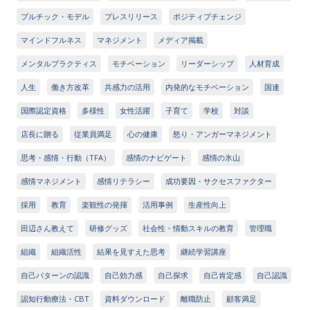
プルチック・モデル
プレスリリース
ポジティブチェンジ
マインドフルネス
マネジメント
メディア掲載
メンタルプラクティス
モチベーション
リーダーシップ
人材育成
人生
働き方改革
共感力の活用
内発的なモチベーション
国連
国際認定資格
多様性
女性活躍
子育て
学校
対談
店長に贈る
従業員満足
心の健康
怒り・アンガーマネジメント
思考・感情・行動（TFA）
感情のナビゲート
感情の氷山
感情マネジメント
感情リテラシー
成功要因・サクセスファクター
採用
教育
楽観性の発揮
活用事例
生産性向上
田辺さん教えて
研修グッズ
社会性・情動スキルの教育
管理職
組織
組織活性
結果を見すえた思考
継続学習講座
自己パターンの認識
自己効力感
自己探求
自己肯定感
自己認識
認知行動療法・CBT
資料ダウンロード
離職防止
顧客満足