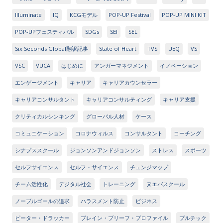
Illuminate
IQ
KCGモデル
POP-UP Festival
POP-UP MINI KIT
POP-UPフェスティバル
SDGs
SEI
SEL
Six Seconds Global翻訳記事
State of Heart
TVS
UEQ
VS
VSC
VUCA
はじめに
アンガーマネジメント
イノベーション
エンゲージメント
キャリア
キャリアカウンセラー
キャリアコンサルタント
キャリアコンサルティング
キャリア支援
クリティカルシンキング
グローバル人材
ケース
コミュニケーション
コロナウィルス
コンサルタント
コーチング
シナプススクール
ジョンソンアンドジョンソン
ストレス
スポーツ
セルフサイエンス
セルフ・サイエンス
チェンジマップ
チーム活性化
デジタル社会
トレーニング
ヌエバスクール
ノーブルゴールの追求
ハラスメント防止
ビジネス
ピーター・ドラッカー
ブレイン・ブリーフ・プロファイル
プルチック