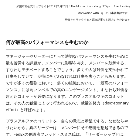
米国本部公式ウェブサイト2019年1月24日「The Motivation Iceberg: 3 Tips to Fuel Lasting
Motivation with EQ」の日本語翻訳です。
画像をクリックすると原文記事をお読みいただけます
何が最高のパフォーマンスを生むのか
マネージャーやリーダーにとって適切なパフォーマンスを生むために
最も苦労する課題が、メンバーに影響を与え、メンバーを鼓舞する、
すなわちモチベートすることでしょう。多くの人は対価を支払われて
仕事をしていて、期待にそぐわなければ仕事を失うこともあります。
ですが多くの役割において、多くの組織において、「最高のパフォー
マンス」には高いレベルでの真のエンゲージメント、すなわち対価を
超えたコミットが必要になります。このプラスアルファのコミット
は、その人の裁量によって行われるので、裁量的努力（discretionary
effort）と呼ばれます。
プラスアルファのコミットを、自らの意志と希望でする、なぜならや
りたいから。真のリーダーは、メンバーにその感情を想起できるので
す。FedExの創設者フレッド・スミス氏は、「リーダーシップとは、