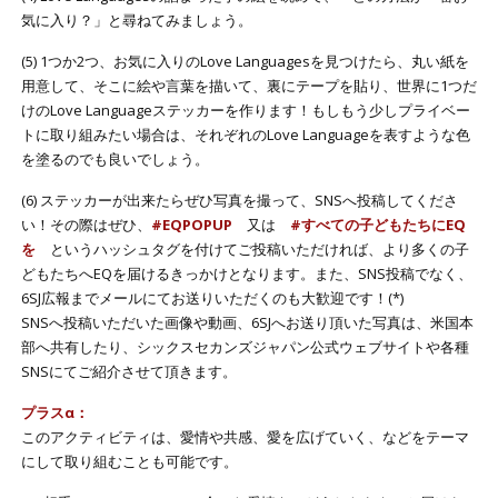
気に入り？」と尋ねてみましょう。
(5) 1つか2つ、お気に入りのLove Languagesを見つけたら、丸い紙を
用意して、そこに絵や言葉を描いて、裏にテープを貼り、世界に1つだ
けのLove Languageステッカーを作ります！もしもう少しプライベー
トに取り組みたい場合は、それぞれのLove Languageを表すような色
を塗るのでも良いでしょう。
(6) ステッカーが出来たらぜひ写真を撮って、SNSへ投稿してくださ
い！その際はぜひ、
#EQPOPUP
又は
#すべての子どもたちにEQ
を
というハッシュタグを付けてご投稿いただければ、より多くの子
どもたちへEQを届けるきっかけとなります。また、SNS投稿でなく、
6SJ広報までメールにてお送りいただくのも大歓迎です！(*)
SNSへ投稿いただいた画像や動画、6SJへお送り頂いた写真は、米国本
部へ共有したり、シックスセカンズジャパン公式ウェブサイトや各種
SNSにてご紹介させて頂きます。
プラスα：
このアクティビティは、愛情や共感、愛を広げていく、などをテーマ
にして取り組むことも可能です。