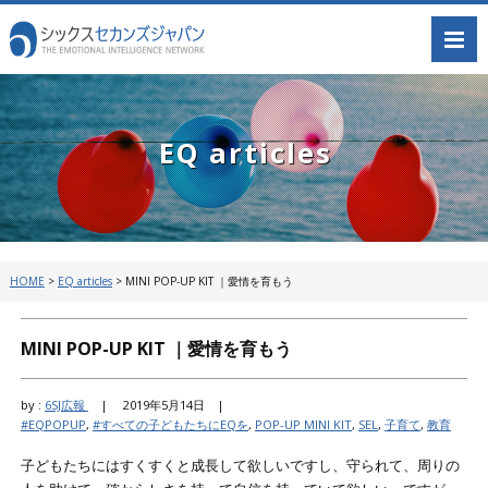
EQ articles
HOME
>
EQ articles
>
MINI POP-UP KIT ｜愛情を育もう
MINI POP-UP KIT ｜愛情を育もう
by :
6SJ広報
|
2019年5月14日 |
#EQPOPUP
,
#すべての子どもたちにEQを
,
POP-UP MINI KIT
,
SEL
,
子育て
,
教育
子どもたちにはすくすくと成長して欲しいですし、守られて、周りの