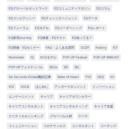
EQグローバルネットワーク
EQコミュニティマガジン
EQコラム
EQコンピテンシー
EQチェンジエージェント
EQデータ
EQフォーラム
EQモデル
EQリーダーシップ
EQレポート
EQ探求Journey
EQ検査・EQテスト
EQ知ってる？
EQ研修・EQセミナー
FAQ・よくある質問
GCDF
history
ICF
Illuminate
IQ
KCGモデル
POP-UP Festival
POP-UP MINI KIT
POP-UPフェスティバル
SDGs
SEI
SEL
Six Seconds Global翻訳記事
State of Heart
TVS
UEQ
VS
VSC
VUCA
はじめに
アンガーマネジメント
イノベーション
エンゲージメント
キャリア
キャリアカウンセラー
キャリアコンサルタント
キャリアコンサルティング
キャリア支援
クリティカルシンキング
グローバル人材
ケース
コミュニケーション
コロナウィルス
コンサルタント
コーチング