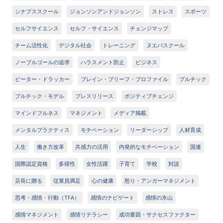
シナプススクール
ジョンソンアンドジョンソン
ストレス
スポーツ
セルフサイエンス
セルフ・サイエンス
チェンジマップ
チーム活性化
デジタル社会
トレーニング
ヌエバスクール
ノーブルゴールの追求
ハラスメント防止
ビジネス
ピーター・ドラッカー
ブレイン・ブリーフ・プロファイル
プルチック
プルチック・モデル
プレスリリース
ポジティブチェンジ
マインドフルネス
マネジメント
メディア掲載
メンタルプラクティス
モチベーション
リーダーシップ
人材育成
人生
働き方改革
共感力の活用
内発的なモチベーション
国連
国際認定資格
多様性
女性活躍
子育て
学校
対談
店長に贈る
従業員満足
心の健康
怒り・アンガーマネジメント
思考・感情・行動（TFA）
感情のナビゲート
感情の氷山
感情マネジメント
感情リテラシー
成功要因・サクセスファクター