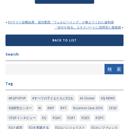
«
EQテスト診断結果、成功要因「ウェルビーイング」が教えてくれた違和感
「自分を知る」エキスパートに垣間見た孤独感
»
BACK TO LIST
Search
Tag
#EQPOPUP
#すべての子どもたちにEQを
6S Global
6SJ NEWS
6SJ研究センター
AI
BBP
BPC
Business Case 2016
CEQF
CEQFインタビュー
EQ
EQAC
EQE1
EQE2
EQPC
EQと経営
EQを実践する
EQエバンジェリスト
EQカンファレンス