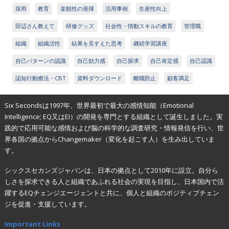
採用
教育
楽観性の発揮
活用事例
生産性向上
田辺さん教えて
研修グッズ
社会性・情動スキルの教育
管理職
組織
組織活性
結果を見すえた思考
継続学習講座
自己パターンの認識
自己効力感
自己探求
自己肯定感
自己認識
認知行動療法・CBT
資料ダウンロード
離職防止
顧客満足
Six Secondsは1997年、世界最初で最大の感情知能（Emotional
Intelligence; EQ又はEI）の開発を専門とする組織として誕生しました。実
践的で応用可能な感情および脳の科学的な調査研究・情報発信を行い、世
界各国の拠点からChangemaker（変化を起こす人）を生み出していま
す。
シックスセカンズジャパンは、日本の拠点として2010年に設立。自分ら
しさを探求できる人と組織であふれる社会の実現を目指し、日本国内で活
躍するEQチェンジエージェントと共に、個人と組織のポジティブチェン
ジを促進・支援しています。
Important Links