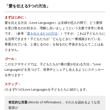
「愛を伝える5つの方法」
まずはじめに：
愛を伝える方法（Love Languages）は夫婦や恋人の間で、どう愛情
を受け取るのが好きか、理解し合いましょうという文脈で非常に有名
です。（参考「
愛を伝える5つの方法
」）ですが、これは子どもたちに
も活用できます！子どもたちが「どんなときに一番感謝されている、
尊重されている、と感じるのか」を知るのに早過ぎるなんてことはあ
りません。
ゴール：
このエクササイズでは、子どもたちが1番の愛が伝わる方法；”Love
Language(s)”を見つけて、世界中とシェアし合えるようにステッカー
を作ります！
ステップ：
(1) まず5つのLove Languagesを子どもたちに紹介します。
肯定的な言葉
(Words of Affirmation) … その人を認めるような言
葉掛け