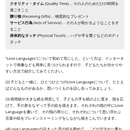
クオリティ・タイム
(Quality Time) … その人のためだけの時間を
過ごすこと
贈り物
(Receiving Gifts) … 物質的なプレゼント
サービス行為
(Acts of Service) … その人が助かるようなことをす
ること
身体的なタッチ
(Physical Touch) … ハグや手を繋ぐなどのボディ
タッチ
“Love Languages”について初めて耳にした、という方は、インターネ
ットで画像なども簡単に見つけられますので、子どもたちが分かりや
すい方法で紹介してみてください。
(2) 子どもと一緒に、ひとつひとつのLove Languageについて、たとえ
ばどんなものがあるか、思いつくものを話し合ってみましょう。
(3) 画用紙や大きな紙を用意して、子どもの手を紙の上に置き、指を広
げて、手の形をなぞって手の絵を描きます。それぞれの指の中にLove
Languageを書いて、その指の周りに、それぞれについて思い浮かぶ
言葉や絵をブレインストーミングをしながら描きこんでいきます。
(4) Love Languagesの詰まった手の絵を眺めて、「どの方法が一番お