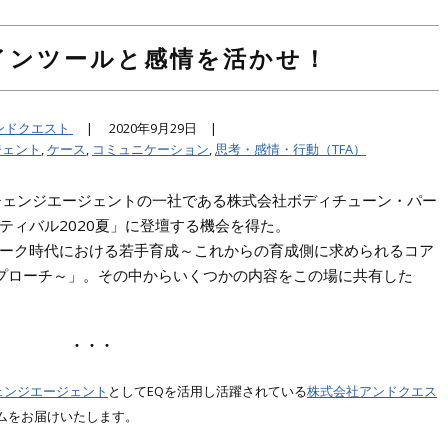
インツールと感情を活かせ！
ンドクエスト
|
2020年9月29日 |
ジェント
,
ケース
,
コミュニケーション
,
思考・感情・行動（TFA）
Qチェンジエージェントの一社である株式会社ボディチューン・パー
ティバル2020夏」に登壇する機会を得た。
ーク時代における若手育成～これからの育成側に求められるコア
プローチ～」。その中からいくつかの内容をこの場に共有した
・・・
ェンジエージェント
としてEQを活用し活躍されている
株式会社アンドクエス
ラムをお届けいたします。