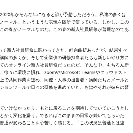
2020年がそんな年になると誰が予想しただろう。私達の多くは
ノーマル」というような表現を随所で使っている。しかし、この
この春がノーマルなのだ。この春の新入社員研修が普通なのであ
って新入社員研修に関わってきた。紆余曲折あったが、結局すべ
講師の多くが、そして企業側の研修担当者たちも新しいやり方に
てのオンライン新入社員研修だったのだ。そんな中、もちろん新
に環境に慣れ、zoomやMicrosoft Teamsやクラウドスト
上で共同作業を進め、同僚・人事の担当者・講師たちとメールと
ションツールで日々の研修を進めていた。もはやそれが彼らの普
ていけなかったり、もとに戻ることを期待してついていこうとし
とかく変化を嫌う。できればこのままの日常が続いてもらいた
普通が変わることを心苦しく感じる。「この状況は普通とは違