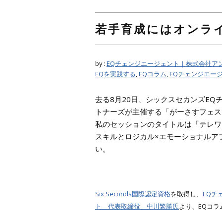
若手育成にはオンラ
by :
EQチェンジエージェント｜株式会社ア
EQを実践する
,
EQコラム
,
EQチェンジエー
去る8月20日、シックスセカンズE
トナーズが主催する「がーさすフェス
私のセッションのタイトルは「テレワ
スキルとロジカル×エモーショナルア
い。
Six Seconds国際認定資格
を取得し、
EQチ
ト 代表取締役 中川繁勝氏
より、EQコ