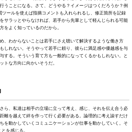
行うことになる。さて、どうやる？イメージはつくだろうか？例
校閲ツールを使えば指摘コメントも入れられるし、修正箇所を記録
をサラッとやらなければ、若手から先輩として軽んじられる可能
方をよく知っているのだから。
め、わからないことは若手にさえ聴いて解決するような働き方
もしれない。そうやって若手に頼り、彼らに満足感や優越感を与
与する。そういう育て方も一般的になってくるかもしれない。と
ットな方向に向かいそうだ。
力
さら、私達は相手の立場に立って考え、感じ、それを伝え合う必
距離を越えて絆を作って行く必要がある。論理的に考え諭すだけ
ちを動かしていくコミュニケーションが仕事を動かしていく。そ
ことを感じる。