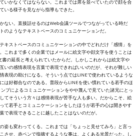
ていかなくてはならない。これまでは席を並べていたので顔を合
ている様子を見ながら指導もできた。
かない。直接話せるのはWeb会議ツールでつながっている時だ
トのようなテキストベースのコミュニケーションだ。
テキストベースのコミュニケーションの中でどれだけ「感情」を
。これまで多くの企業ではメールに絵文字や顔文字を使うことは
文書の延長と考えられていたからだ。しかしこれからは絵文字や
互いの感情表現を言葉で表現できればいいのだが、それが難しい
情表現の助けになる。そういう点ではLINEで使われているような
には好都合なのである。普段からLINEを使い慣れている若手のほ
スタンプによるコミュニケーションをやや蔑んで見ていた諸兄にとっ
してそういう方々は感情表現が苦手な人も多い。だからこそ、絵
って若手とコミュニケーションをしたほうが若手の心は開きやす
葉で表現できることに越したことはないのだが。
の姿も変わってくる。これまでは「ちょっと見せてみろ」と言っ
こさせ、赤ペンで指摘するような事は、よくある光景だった。し