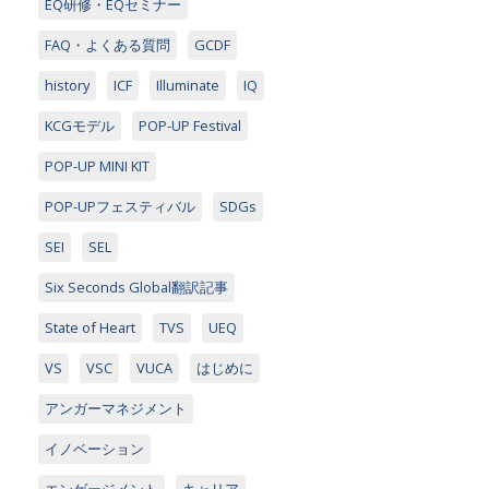
EQ研修・EQセミナー
FAQ・よくある質問
GCDF
history
ICF
Illuminate
IQ
KCGモデル
POP-UP Festival
POP-UP MINI KIT
POP-UPフェスティバル
SDGs
SEI
SEL
Six Seconds Global翻訳記事
State of Heart
TVS
UEQ
VS
VSC
VUCA
はじめに
アンガーマネジメント
イノベーション
エンゲージメント
キャリア