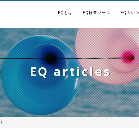
EQとは
EQ検査ツール
EQカレ
EQ articles
！