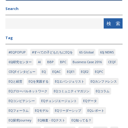
Search
Tag
#EQPOPUP
#すべての子どもたちにEQを
6S Global
6SJ NEWS
6SJ研究センター
AI
BBP
BPC
Business Case 2016
CEQF
CEQFインタビュー
EQ
EQAC
EQE1
EQE2
EQPC
EQと経営
EQを実践する
EQエバンジェリスト
EQカンファレンス
EQグローバルネットワーク
EQコミュニティマガジン
EQコラム
EQコンピテンシー
EQチェンジエージェント
EQデータ
EQフォーラム
EQモデル
EQリーダーシップ
EQレポート
EQ探求Journey
EQ検査・EQテスト
EQ知ってる？