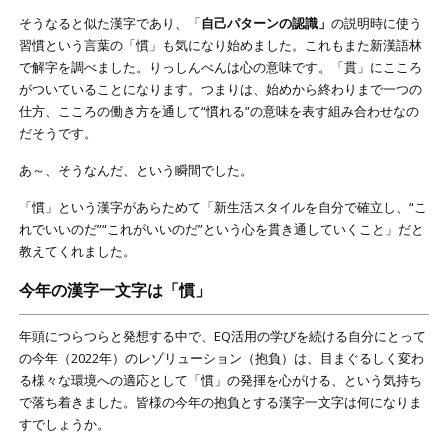
そうなると似た漢字であり、「
自己パターンの認識」
の説明時に使う
習慣という言葉の「慣」も気になり始めました。これもまた新漢語林
で解字を調べました。りっしんべんは心の意味です。「貫」にこころ
がついていることになります。つまりは、始めから終わりまで一つの
仕方、こころの働き方を通して“慣れる”の意味を表す組み合わせなの
だそうです。
あ～、そうなんだ、という瞬間でした。
「慣」という漢字があらためて「新生活スタイルを自分で確立し、“こ
れでいいのだ”“これがいいのだ”という心を貫き通していくこと」だと
教えてくれました。
今年の漢字一文字は「慣」
年頭につらつらと発想する中で、EQ活用の学びを続ける自分にとって
の今年（2022年）のレゾリューション（抱負）は、目まぐるしく変わ
る様々な環境への適応として「慣」の発揮を心がける、という気持ち
で落ち着きました。皆様の今年の抱負とする漢字一文字は何になりま
すでしょうか。