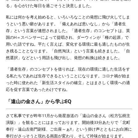
る」を心がけた毎日を過ごそうと決意しました。
私には何かを考え始めると、いろいろなことの発想に飛び火してしま
うという悪い癖があります。「備えあれば患いなし」から「適者生
存」という言葉が連想されました。「適者生存」のコンセプトは、英
国のH＝スペンサーによって提唱され、ダーウィンが「種の起原」で
用いた語ですね。平たく言えば、変化する環境に最も適したものが生
き残ることとなります。「自然淘汰」という言葉も続きました。「自
然選択」などという用語も飛び出し、発想の転換は続きました。
「適者生存」のコンセプトを借りれば、現在の環境に適した生活をす
る私たちであれば生存できるということになります。コロナ禍が始ま
った時に使われた「新生活スタイルの確立」とはまさしく環境への適
応を促す言葉であったわけですね。
「遠山の金さん」から学ぶEQ
さて私事ですが昨年11月から衛星放送の「遠山の金さん（松方弘樹主
演版）」を観ることにはまっております。開始後33分あたりで「北町
奉行・遠山左衛門尉様、ご出座～ぁ!!」という掛け声とともにお白洲に
奉行がさっそうと現れる画面が変わり、そして吟味が始まります。