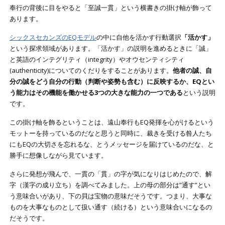
奉行の背後に目をやると「至誠一貫」という横書きの掛け軸が飾って
あります。
シックスセカンズのEQモデル
の中に自他を活かす行動選択
「活かす」
という探求領域があります。「活かす」の説明を進めるときに「誠」
と英語のインテグリティ（integrity）やオウセンティシティ
(authenticity)についてのくだりをすることがあります。
他者の誠、自
分の誠をどう自分の行動（判断や姿勢も含む）に反映するか、EQとい
う能力はその機能を働かせる3つの大きな能力の一つである
という説明
です。
この掛け軸を飾るということは、遠山奉行もEQ発揮を心がけるという
モットーを持っているのだなと思うと同時に、裁きを受ける咎人たち
にもEQの大切さを忘れるな、とうメッセージを届けているのだな、と
勝手に想像しながら見ています。
さらに発想が飛んで、一貫の「貫」の字が気になりはじめたので、解
字（漢字の成り立ち）を調べてみました。上の母の部分は”通す”とい
う意味合いがあり、下の貝は宝物の意味だそうです。つまり、大事な
ものを大事なものとして扱い通す（続ける）という意味合いになるの
だそうです。