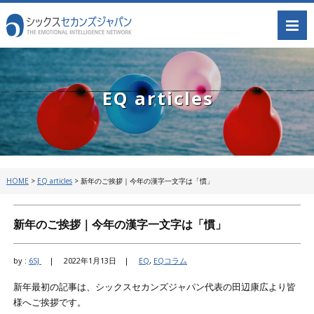
EQ articles
HOME
>
EQ articles
>
新年のご挨拶｜今年の漢字一文字は「慣」
新年のご挨拶｜今年の漢字一文字は「慣」
by :
6SJ
|
2022年1月13日 |
EQ
,
EQコラム
新年最初の記事は、シックスセカンズジャパン代表の田辺康広より皆
様へご挨拶です。