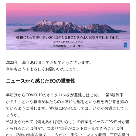
2022年 新年あけましておめでとうございます。
今年もどうぞよろしくお願いいたします。
ニュースから感じたEQの重要性
年明けからCOVID-19のオミクロン株が蔓延しはじめ、「第6波到来
か？！」という報道が私たちの日常に心配をという種を再び巻き始め
ているように感じます。皆様におかれましては、いかがお過ごしでし
ょうか。
私はあらためて｛備えあれば患いなし｝の言葉をベースに“今自分が備
えられることは何か”、つまり“自分がコントロールできることは何
か”に思考の焦点を当て、「うがい、手洗い、マスク着用、三密を避け