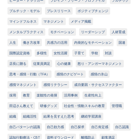
ピーター・ドラッカー
ブレイン・ブリーフ・プロファイル
プルチック
プルチック・モデル
プレスリリース
ポジティブチェンジ
マインドフルネス
マネジメント
メディア掲載
メンタルプラクティス
モチベーション
リーダーシップ
人材育成
人生
働き方改革
共感力の活用
内発的なモチベーション
国連
国際認定資格
多様性
女性活躍
子育て
学校
対談
店長に贈る
従業員満足
心の健康
怒り・アンガーマネジメント
思考・感情・行動（TFA）
感情のナビゲート
感情の氷山
感情マネジメント
感情リテラシー
成功要因・サクセスファクター
採用
教育
楽観性の発揮
活用事例
生産性向上
田辺さん教えて
研修グッズ
社会性・情動スキルの教育
管理職
組織
組織活性
結果を見すえた思考
継続学習講座
自己パターンの認識
自己効力感
自己探求
自己肯定感
自己認識
認知行動療法・CBT
資料ダウンロード
離職防止
顧客満足