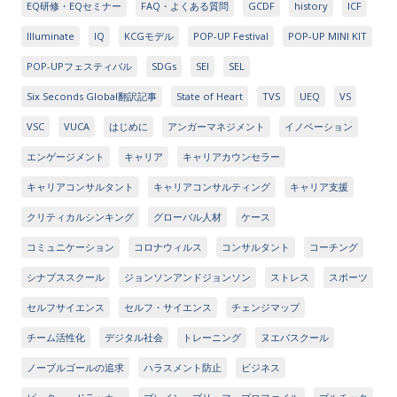
EQ研修・EQセミナー
FAQ・よくある質問
GCDF
history
ICF
Illuminate
IQ
KCGモデル
POP-UP Festival
POP-UP MINI KIT
POP-UPフェスティバル
SDGs
SEI
SEL
Six Seconds Global翻訳記事
State of Heart
TVS
UEQ
VS
VSC
VUCA
はじめに
アンガーマネジメント
イノベーション
エンゲージメント
キャリア
キャリアカウンセラー
キャリアコンサルタント
キャリアコンサルティング
キャリア支援
クリティカルシンキング
グローバル人材
ケース
コミュニケーション
コロナウィルス
コンサルタント
コーチング
シナプススクール
ジョンソンアンドジョンソン
ストレス
スポーツ
セルフサイエンス
セルフ・サイエンス
チェンジマップ
チーム活性化
デジタル社会
トレーニング
ヌエバスクール
ノーブルゴールの追求
ハラスメント防止
ビジネス