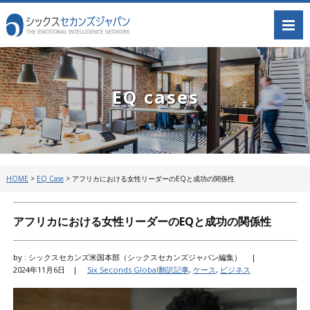
EQ cases
HOME
>
EQ Case
>
アフリカにおける女性リーダーのEQと成功の関係性
アフリカにおける女性リーダーのEQと成功の関係性
by : シックスセカンズ米国本部（シックスセカンズジャパン編集） |
2024年11月6日 |
Six Seconds Global翻訳記事
,
ケース
,
ビジネス