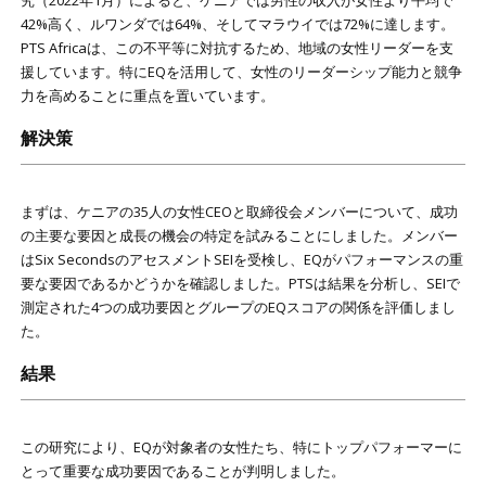
究（2022年1月）によると、ケニアでは男性の収入が女性より平均で
42%高く、ルワンダでは64%、そしてマラウイでは72%に達します。
PTS Africaは、この不平等に対抗するため、地域の女性リーダーを支
援しています。特にEQを活用して、女性のリーダーシップ能力と競争
力を高めることに重点を置いています。
解決策
まずは、ケニアの35人の女性CEOと取締役会メンバーについて、成功
の主要な要因と成長の機会の特定を試みることにしました。メンバー
はSix SecondsのアセスメントSEIを受検し、EQがパフォーマンスの重
要な要因であるかどうかを確認しました。PTSは結果を分析し、SEIで
測定された4つの成功要因とグループのEQスコアの関係を評価しまし
た。
結果
この研究により、EQが対象者の女性たち、特にトップパフォーマーに
とって重要な成功要因であることが判明しました。