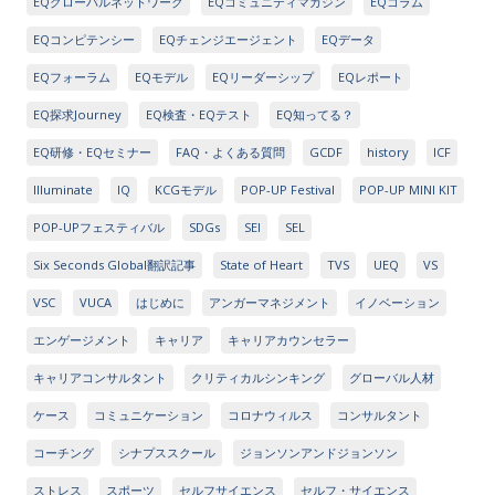
EQグローバルネットワーク
EQコミュニティマガジン
EQコラム
EQコンピテンシー
EQチェンジエージェント
EQデータ
EQフォーラム
EQモデル
EQリーダーシップ
EQレポート
EQ探求Journey
EQ検査・EQテスト
EQ知ってる？
EQ研修・EQセミナー
FAQ・よくある質問
GCDF
history
ICF
Illuminate
IQ
KCGモデル
POP-UP Festival
POP-UP MINI KIT
POP-UPフェスティバル
SDGs
SEI
SEL
Six Seconds Global翻訳記事
State of Heart
TVS
UEQ
VS
VSC
VUCA
はじめに
アンガーマネジメント
イノベーション
エンゲージメント
キャリア
キャリアカウンセラー
キャリアコンサルタント
クリティカルシンキング
グローバル人材
ケース
コミュニケーション
コロナウィルス
コンサルタント
コーチング
シナプススクール
ジョンソンアンドジョンソン
ストレス
スポーツ
セルフサイエンス
セルフ・サイエンス