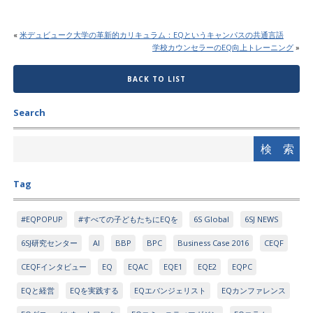
«
米デュビューク大学の革新的カリキュラム：EQというキャンパスの共通言語
学校カウンセラーのEQ向上トレーニング
»
BACK TO LIST
Search
Tag
#EQPOPUP
#すべての子どもたちにEQを
6S Global
6SJ NEWS
6SJ研究センター
AI
BBP
BPC
Business Case 2016
CEQF
CEQFインタビュー
EQ
EQAC
EQE1
EQE2
EQPC
EQと経営
EQを実践する
EQエバンジェリスト
EQカンファレンス