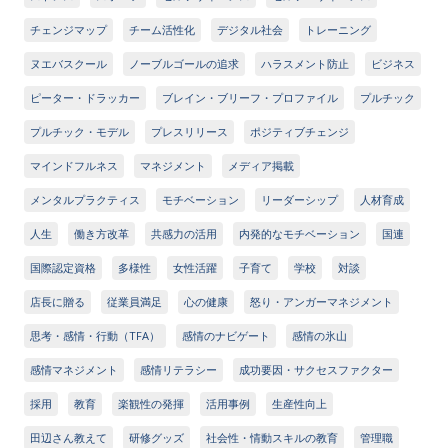
チェンジマップ
チーム活性化
デジタル社会
トレーニング
ヌエバスクール
ノーブルゴールの追求
ハラスメント防止
ビジネス
ピーター・ドラッカー
ブレイン・ブリーフ・プロファイル
プルチック
プルチック・モデル
プレスリリース
ポジティブチェンジ
マインドフルネス
マネジメント
メディア掲載
メンタルプラクティス
モチベーション
リーダーシップ
人材育成
人生
働き方改革
共感力の活用
内発的なモチベーション
国連
国際認定資格
多様性
女性活躍
子育て
学校
対談
店長に贈る
従業員満足
心の健康
怒り・アンガーマネジメント
思考・感情・行動（TFA）
感情のナビゲート
感情の氷山
感情マネジメント
感情リテラシー
成功要因・サクセスファクター
採用
教育
楽観性の発揮
活用事例
生産性向上
田辺さん教えて
研修グッズ
社会性・情動スキルの教育
管理職