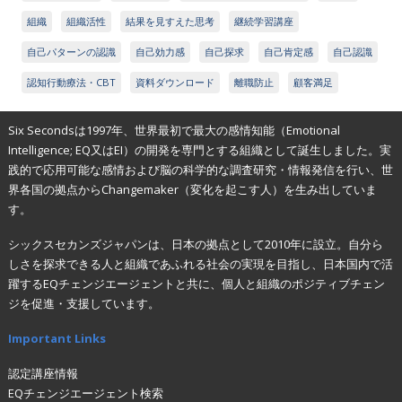
組織
組織活性
結果を見すえた思考
継続学習講座
自己パターンの認識
自己効力感
自己探求
自己肯定感
自己認識
認知行動療法・CBT
資料ダウンロード
離職防止
顧客満足
Six Secondsは1997年、世界最初で最大の感情知能（Emotional
Intelligence; EQ又はEI）の開発を専門とする組織として誕生しました。実
践的で応用可能な感情および脳の科学的な調査研究・情報発信を行い、世
界各国の拠点からChangemaker（変化を起こす人）を生み出していま
す。
シックスセカンズジャパンは、日本の拠点として2010年に設立。自分ら
しさを探求できる人と組織であふれる社会の実現を目指し、日本国内で活
躍するEQチェンジエージェントと共に、個人と組織のポジティブチェン
ジを促進・支援しています。
Important Links
認定講座情報
EQチェンジエージェント検索