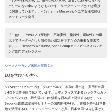
「EQを伴わないIQは、燃料のない車か、あるいはEV車ならバッ
テリーのない車のようなものです。リーダーシップとEQは密接
に関連しています。」– Catherine Musakali, ケニア女性取締役
ネットワーク会長
「EQは、このVUCA（変動性、不確実性、複雑性、曖昧性）の環
境下でリーダーがより質の高い決定を下すための重要な要素で
す。」– Elizabeth Wasunna, Absa Groupケニアビジネスバンキ
ング部門ディレクター
シックスセカンズ米国本部原文≫
EQを学びたい方へ
Six Secondsグループは、グローバルで、科学に基づき、実用性の高
いEQを世界各国で伝えています。日本オフィスであるシックスセカン
ズジャパンでは、最先端のEQの情報を日本語で発信するほか、Six
Seconds国際認定資格セミナーの国内開催を行い、資格を持ち日本各
地で活躍するEQチェンジエージェントと共に日本全国へEQを届けて