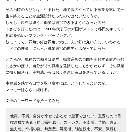
その当時の人びとは、生まれた土地で親のやっている家業を継いで一
生を終えることが生涯設計だったのではないだろうか。
しかし、現在は違う。職業は選択できるようになったのだ。
くさびを打ったのは、1900年代初頭の米国ボストンで移民のキャリア
相談を始めたフランク・パーソンズだ。
彼によって、四角い釘は四角い穴に、丸い釘は丸い穴に、いわゆる
「ペグの理論」に沿った職業選択の世界が広がっていった。
ところが、現在の労働者は結局、職業選択の自由を謳歌する前の時代
にさかのぼり、自分がその職業を選択したにもかかわらず、その職業
に振り回され、幸福感からはおよそ遠い毎日を送っているようだ。
幸福感を感ずる日常を取り戻すには、どうしたらよいのか。
マッキーはさらに続ける。
文中のキーワードを拾ってみた。
他責。不満。自分が幸せであるかは重要ではない、重要なのは目
標達成である（自己犠牲感）。ストレス。不幸感。苦悩。衰え。
無力感。幸福の罠。無慈悲。嫌悪感。強迫観念。不安。気難し