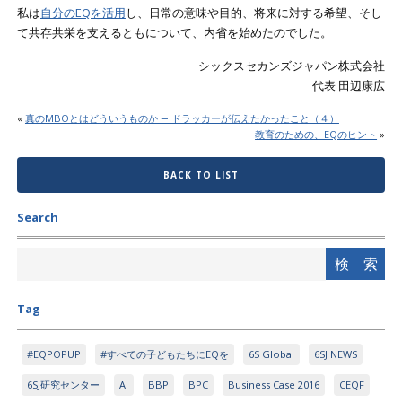
私は
自分のEQを活用
し、日常の意味や目的、将来に対する希望、そし
て共存共栄を支えるともについて、内省を始めたのでした。
シックスセカンズジャパン株式会社
代表 田辺康広
«
真のMBOとはどういうものか ― ドラッカーが伝えたかったこと（４）
教育のための、EQのヒント
»
BACK TO LIST
Search
Tag
#EQPOPUP
#すべての子どもたちにEQを
6S Global
6SJ NEWS
6SJ研究センター
AI
BBP
BPC
Business Case 2016
CEQF