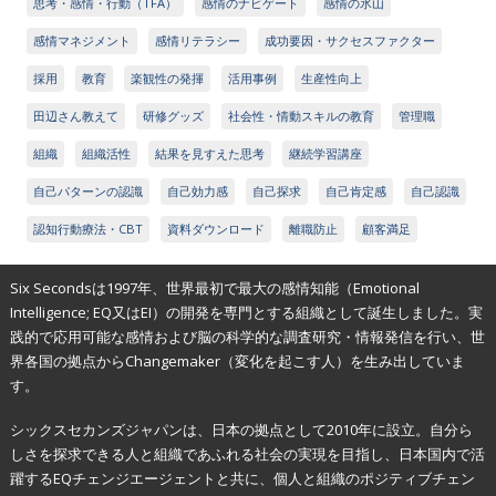
思考・感情・行動（TFA）
感情のナビゲート
感情の氷山
感情マネジメント
感情リテラシー
成功要因・サクセスファクター
採用
教育
楽観性の発揮
活用事例
生産性向上
田辺さん教えて
研修グッズ
社会性・情動スキルの教育
管理職
組織
組織活性
結果を見すえた思考
継続学習講座
自己パターンの認識
自己効力感
自己探求
自己肯定感
自己認識
認知行動療法・CBT
資料ダウンロード
離職防止
顧客満足
Six Secondsは1997年、世界最初で最大の感情知能（Emotional
Intelligence; EQ又はEI）の開発を専門とする組織として誕生しました。実
践的で応用可能な感情および脳の科学的な調査研究・情報発信を行い、世
界各国の拠点からChangemaker（変化を起こす人）を生み出していま
す。
シックスセカンズジャパンは、日本の拠点として2010年に設立。自分ら
しさを探求できる人と組織であふれる社会の実現を目指し、日本国内で活
躍するEQチェンジエージェントと共に、個人と組織のポジティブチェン