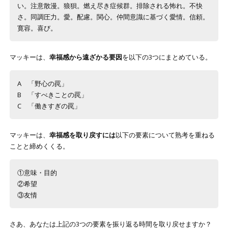
い。注意散漫。狼狽。燃え尽き症候群。排除される怖れ。不快
さ。同調圧力。愛。配慮。関心。仲間意識に基づく愛情。信頼。
寛容。喜び。
マッキーは、
幸福感から遠ざかる要因
を以下の3つにまとめている。
A 「野心の罠」
B 「すべきことの罠」
C 「働きすぎの罠」
マッキーは、
幸福感を取り戻すには
以下の要素について熟考を重ねる
ことと締めくくる。
①意味・目的
②希望
③友情
さあ、あなたは上記の3つの要素を振り返る時間を取り戻せますか？