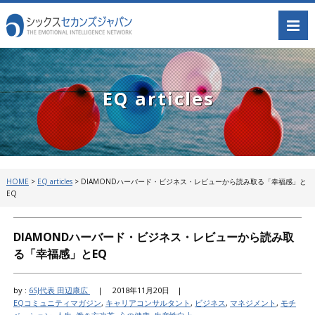
EQ articles
HOME
>
EQ articles
>
DIAMONDハーバード・ビジネス・レビューから読み取る「幸福感」と
EQ
DIAMONDハーバード・ビジネス・レビューから読み取
る「幸福感」とEQ
by :
6SJ代表 田辺康広
|
2018年11月20日 |
EQコミュニティマガジン
,
キャリアコンサルタント
,
ビジネス
,
マネジメント
,
モチ