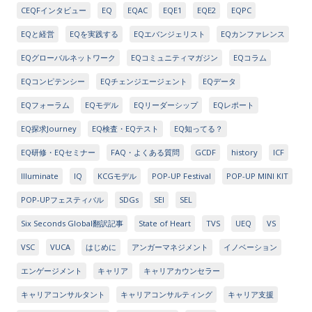
CEQFインタビュー
EQ
EQAC
EQE1
EQE2
EQPC
EQと経営
EQを実践する
EQエバンジェリスト
EQカンファレンス
EQグローバルネットワーク
EQコミュニティマガジン
EQコラム
EQコンピテンシー
EQチェンジエージェント
EQデータ
EQフォーラム
EQモデル
EQリーダーシップ
EQレポート
EQ探求Journey
EQ検査・EQテスト
EQ知ってる？
EQ研修・EQセミナー
FAQ・よくある質問
GCDF
history
ICF
Illuminate
IQ
KCGモデル
POP-UP Festival
POP-UP MINI KIT
POP-UPフェスティバル
SDGs
SEI
SEL
Six Seconds Global翻訳記事
State of Heart
TVS
UEQ
VS
VSC
VUCA
はじめに
アンガーマネジメント
イノベーション
エンゲージメント
キャリア
キャリアカウンセラー
キャリアコンサルタント
キャリアコンサルティング
キャリア支援