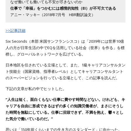
なぜ働いても働いても不安が尽きないのか
仕事で「幸福」をつかむには感情的知性（EI）が不可欠である
アニー・マッキ―（2018年7月号 HBR翻訳論文）
>>記事詳細
Six Seconds（本部 米国サンフランシスコ）は「2039年には世界10億
人の方が日常生活の中でEQを活用している社会（世界）を作る」を標
榜し、グローバルネットワークを広げている。
日本地区を任されている立場として、また、1級キャリアコンサルタン
ト技能士（国家資格、指導者レベル）としてキャリアコンサルタント
のスーパービジョンを行っている立場として、この記事を読んだ。
下記の文章が私の中でヒットした。
“人生は短く、面白くもない仕事に費やす時間などない。けれども、キ
ャリアを自由に形成できるはずの多くの知識労働者が、まさにそうし
た時間を無駄にしている。仕事に没頭できず、不満を抱え、鬱々とし
た気分で働いているのだ。”
思いは「150年前くらいまでの生き方のスタンダード」に向かった。