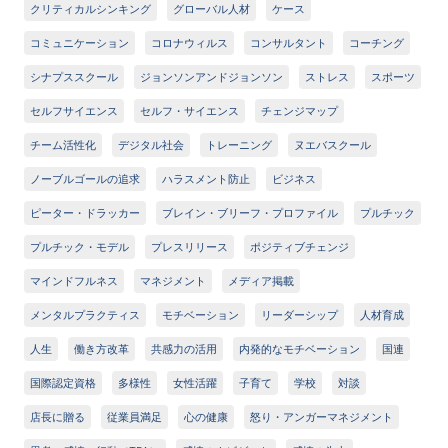
クリティカルシンキング
グローバル人材
ケース
コミュニケーション
コロナウィルス
コンサルタント
コーチング
シナプススクール
ジョンソンアンドジョンソン
ストレス
スポーツ
セルフサイエンス
セルフ・サイエンス
チェンジマップ
チーム活性化
デジタル社会
トレーニング
ヌエバスクール
ノーブルゴールの追求
ハラスメント防止
ビジネス
ピーター・ドラッカー
ブレイン・ブリーフ・プロファイル
プルチック
プルチック・モデル
プレスリリース
ポジティブチェンジ
マインドフルネス
マネジメント
メディア掲載
メンタルプラクティス
モチベーション
リーダーシップ
人材育成
人生
働き方改革
共感力の活用
内発的なモチベーション
国連
国際認定資格
多様性
女性活躍
子育て
学校
対談
店長に贈る
従業員満足
心の健康
怒り・アンガーマネジメント