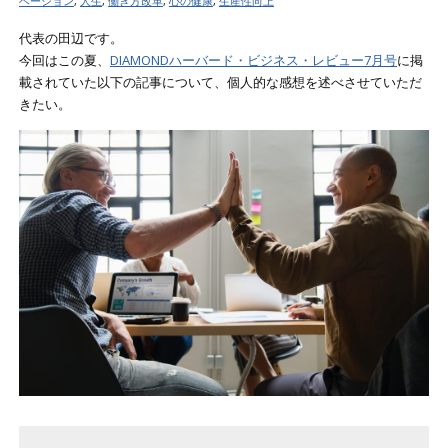
ベーション
,
人生
,
働き方改革
,
心の健康
,
生産性向上
代表の田辺です。
今回はこの夏、
DIAMONDハーバード・ビジネス・レビュー7月号
に掲
載されていた以下の記事について、個人的な感想を述べさせていただ
きたい。