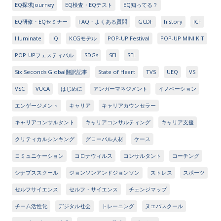
EQ探求Journey
EQ検査・EQテスト
EQ知ってる？
EQ研修・EQセミナー
FAQ・よくある質問
GCDF
history
ICF
Illuminate
IQ
KCGモデル
POP-UP Festival
POP-UP MINI KIT
POP-UPフェスティバル
SDGs
SEI
SEL
Six Seconds Global翻訳記事
State of Heart
TVS
UEQ
VS
VSC
VUCA
はじめに
アンガーマネジメント
イノベーション
エンゲージメント
キャリア
キャリアカウンセラー
キャリアコンサルタント
キャリアコンサルティング
キャリア支援
クリティカルシンキング
グローバル人材
ケース
コミュニケーション
コロナウィルス
コンサルタント
コーチング
シナプススクール
ジョンソンアンドジョンソン
ストレス
スポーツ
セルフサイエンス
セルフ・サイエンス
チェンジマップ
チーム活性化
デジタル社会
トレーニング
ヌエバスクール