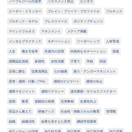
ノーブルゴールの追求
ハラスメント防止
ビジネス
ピーター・ドラッカー
ブレイン・ブリーフ・プロファイル
プルチック
プルチック・モデル
プレスリリース
ポジティブチェンジ
マインドフルネス
マネジメント
メディア掲載
メンタルプラクティス
モチベーション
リーダーシップ
人材育成
人生
働き方改革
共感力の活用
内発的なモチベーション
国連
国際認定資格
多様性
女性活躍
子育て
学校
対談
店長に贈る
従業員満足
心の健康
怒り・アンガーマネジメント
思考・感情・行動（TFA）
感情のナビゲート
感情の氷山
感情マネジメント
感情リテラシー
成功要因・サクセスファクター
採用
教育
楽観性の発揮
活用事例
生産性向上
田辺さん教えて
研修グッズ
社会性・情動スキルの教育
管理職
組織
組織活性
結果を見すえた思考
継続学習講座
自己パターンの認識
自己効力感
自己探求
自己肯定感
自己認識