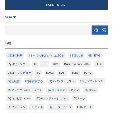
BACK TO LIST
Search
Tag
#EQPOPUP
#すべての子どもたちにEQを
6S Global
6SJ NEWS
6SJ研究センター
AI
BBP
BPC
Business Case 2016
CEQF
CEQFインタビュー
EQ
EQAC
EQE1
EQE2
EQPC
EQと経営
EQを実践する
EQエバンジェリスト
EQカンファレンス
EQグローバルネットワーク
EQコミュニティマガジン
EQコラム
EQコンピテンシー
EQチェンジエージェント
EQデータ
EQフォーラム
EQモデル
EQリーダーシップ
EQレポート