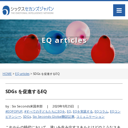
EQ articles
HOME
>
EQ articles
>
SDGs を促進するEQ
SDGs を促進するEQ
by : Six Seconds米国本部 |
2020年9月25日 |
#EQPOPUP
,
#すべての子どもたちにEQを
,
EQ
,
EQを実践する
,
EQコラム
,
EQコン
ピテンシー
,
SDGs
,
Six Seconds Global翻訳記事
,
コミュニケーション
これからの時代において、違いを生み出すスキルとはどのようなスキ