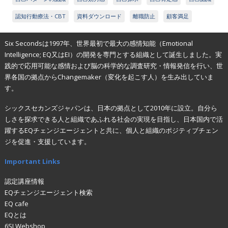
認知行動療法・CBT
資料ダウンロード
離職防止
顧客満足
Six Secondsは1997年、世界最初で最大の感情知能（Emotional
Intelligence; EQ又はEI）の開発を専門とする組織として誕生しました。実
践的で応用可能な感情および脳の科学的な調査研究・情報発信を行い、世
界各国の拠点からChangemaker（変化を起こす人）を生み出していま
す。
シックスセカンズジャパンは、日本の拠点として2010年に設立。自分ら
しさを探求できる人と組織であふれる社会の実現を目指し、日本国内で活
躍するEQチェンジエージェントと共に、個人と組織のポジティブチェン
ジを促進・支援しています。
Important Links
認定講座情報
EQチェンジエージェント検索
EQ cafe
EQとは
6SJ Webshop