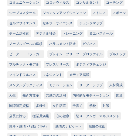
コミュニケーション
コロナウィルス
コンサルタント
コーチング
シナプススクール
ジョンソンアンドジョンソン
ストレス
スポーツ
セルフサイエンス
セルフ・サイエンス
チェンジマップ
チーム活性化
デジタル社会
トレーニング
ヌエバスクール
ノーブルゴールの追求
ハラスメント防止
ビジネス
ピーター・ドラッカー
ブレイン・ブリーフ・プロファイル
プルチック
プルチック・モデル
プレスリリース
ポジティブチェンジ
マインドフルネス
マネジメント
メディア掲載
メンタルプラクティス
モチベーション
リーダーシップ
人材育成
人生
働き方改革
共感力の活用
内発的なモチベーション
国連
国際認定資格
多様性
女性活躍
子育て
学校
対談
店長に贈る
従業員満足
心の健康
怒り・アンガーマネジメント
思考・感情・行動（TFA）
感情のナビゲート
感情の氷山