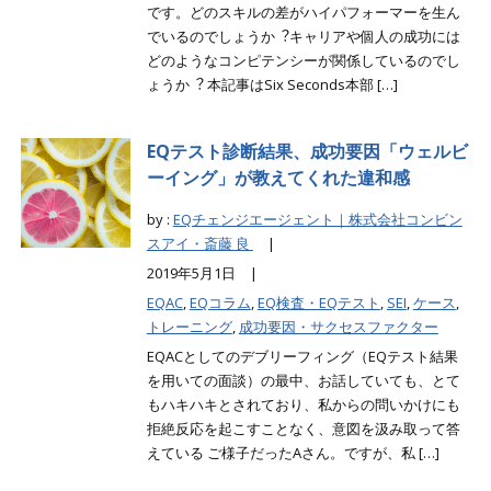
です。どのスキルの差がハイパフォーマーを生ん
でいるのでしょうか︖キャリアや個人の成功には
どのようなコンピテンシーが関係しているのでし
ょうか︖ 本記事はSix Seconds本部 […]
EQテスト診断結果、成功要因「ウェルビ
ーイング」が教えてくれた違和感
by :
EQチェンジエージェント｜株式会社コンビン
スアイ・斎藤 良
|
2019年5月1日 |
EQAC
,
EQコラム
,
EQ検査・EQテスト
,
SEI
,
ケース
,
トレーニング
,
成功要因・サクセスファクター
EQACとしてのデブリーフィング（EQテスト結果
を用いての面談）の最中、お話していても、とて
もハキハキとされており、私からの問いかけにも
拒絶反応を起こすことなく、意図を汲み取って答
えている ご様子だったAさん。ですが、私 […]