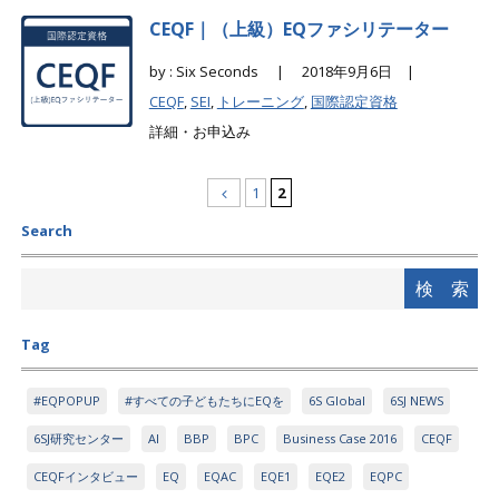
CEQF｜（上級）EQファシリテーター
by : Six Seconds |
2018年9月6日 |
CEQF
,
SEI
,
トレーニング
,
国際認定資格
詳細・お申込み
1
2
Search
Tag
#EQPOPUP
#すべての子どもたちにEQを
6S Global
6SJ NEWS
6SJ研究センター
AI
BBP
BPC
Business Case 2016
CEQF
CEQFインタビュー
EQ
EQAC
EQE1
EQE2
EQPC