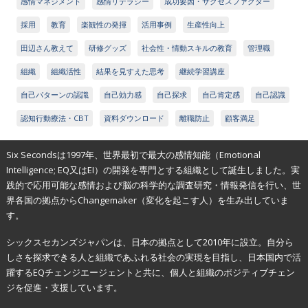
感情マネジメント
感情リテラシー
成功要因・サクセスファクター
採用
教育
楽観性の発揮
活用事例
生産性向上
田辺さん教えて
研修グッズ
社会性・情動スキルの教育
管理職
組織
組織活性
結果を見すえた思考
継続学習講座
自己パターンの認識
自己効力感
自己探求
自己肯定感
自己認識
認知行動療法・CBT
資料ダウンロード
離職防止
顧客満足
Six Secondsは1997年、世界最初で最大の感情知能（Emotional
Intelligence; EQ又はEI）の開発を専門とする組織として誕生しました。実
践的で応用可能な感情および脳の科学的な調査研究・情報発信を行い、世
界各国の拠点からChangemaker（変化を起こす人）を生み出していま
す。
シックスセカンズジャパンは、日本の拠点として2010年に設立。自分ら
しさを探求できる人と組織であふれる社会の実現を目指し、日本国内で活
躍するEQチェンジエージェントと共に、個人と組織のポジティブチェン
ジを促進・支援しています。