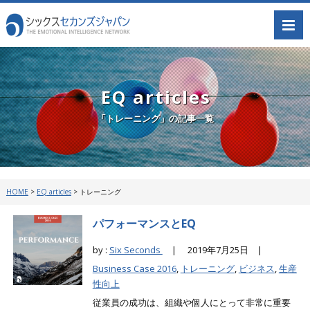
EQ articles
「トレーニング」の記事一覧
HOME
>
EQ articles
>
トレーニング
パフォーマンスとEQ
by :
Six Seconds
|
2019年7月25日 |
Business Case 2016
,
トレーニング
,
ビジネス
,
生産
性向上
従業員の成功は、組織や個人にとって非常に重要