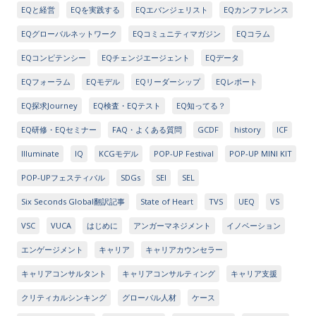
EQと経営
EQを実践する
EQエバンジェリスト
EQカンファレンス
EQグローバルネットワーク
EQコミュニティマガジン
EQコラム
EQコンピテンシー
EQチェンジエージェント
EQデータ
EQフォーラム
EQモデル
EQリーダーシップ
EQレポート
EQ探求Journey
EQ検査・EQテスト
EQ知ってる？
EQ研修・EQセミナー
FAQ・よくある質問
GCDF
history
ICF
Illuminate
IQ
KCGモデル
POP-UP Festival
POP-UP MINI KIT
POP-UPフェスティバル
SDGs
SEI
SEL
Six Seconds Global翻訳記事
State of Heart
TVS
UEQ
VS
VSC
VUCA
はじめに
アンガーマネジメント
イノベーション
エンゲージメント
キャリア
キャリアカウンセラー
キャリアコンサルタント
キャリアコンサルティング
キャリア支援
クリティカルシンキング
グローバル人材
ケース