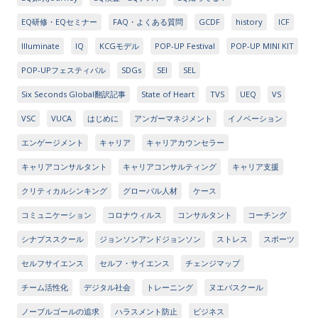
EQ研修・EQセミナー
FAQ・よくある質問
GCDF
history
ICF
Illuminate
IQ
KCGモデル
POP-UP Festival
POP-UP MINI KIT
POP-UPフェスティバル
SDGs
SEI
SEL
Six Seconds Global翻訳記事
State of Heart
TVS
UEQ
VS
VSC
VUCA
はじめに
アンガーマネジメント
イノベーション
エンゲージメント
キャリア
キャリアカウンセラー
キャリアコンサルタント
キャリアコンサルティング
キャリア支援
クリティカルシンキング
グローバル人材
ケース
コミュニケーション
コロナウィルス
コンサルタント
コーチング
シナプススクール
ジョンソンアンドジョンソン
ストレス
スポーツ
セルフサイエンス
セルフ・サイエンス
チェンジマップ
チーム活性化
デジタル社会
トレーニング
ヌエバスクール
ノーブルゴールの追求
ハラスメント防止
ビジネス