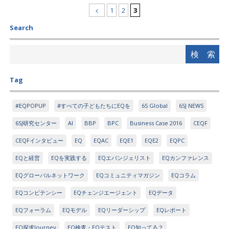
1
2
3
Search
Tag
#EQPOPUP
#すべての子どもたちにEQを
6S Global
6SJ NEWS
6SJ研究センター
AI
BBP
BPC
Business Case 2016
CEQF
CEQFインタビュー
EQ
EQAC
EQE1
EQE2
EQPC
EQと経営
EQを実践する
EQエバンジェリスト
EQカンファレンス
EQグローバルネットワーク
EQコミュニティマガジン
EQコラム
EQコンピテンシー
EQチェンジエージェント
EQデータ
EQフォーラム
EQモデル
EQリーダーシップ
EQレポート
EQ探求Journey
EQ検査・EQテスト
EQ知ってる？