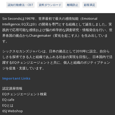
認知行動療法・CBT
資料ダウンロード
離職防止
顧客満足
Six Secondsは1997年、世界最初で最大の感情知能（Emotional
Intelligence; EQ又はEI）の開発を専門とする組織として誕生しました。実
践的で応用可能な感情および脳の科学的な調査研究・情報発信を行い、世
界各国の拠点からChangemaker（変化を起こす人）を生み出していま
す。
シックスセカンズジャパンは、日本の拠点として2010年に設立。自分ら
しさを探求できる人と組織であふれる社会の実現を目指し、日本国内で活
躍するEQチェンジエージェントと共に、個人と組織のポジティブチェン
ジを促進・支援しています。
Important Links
認定講座情報
EQチェンジエージェント検索
EQ cafe
EQとは
6SJ Webshop