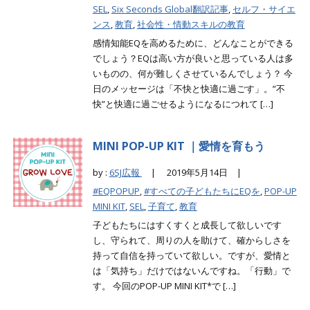
SEL
,
Six Seconds Global翻訳記事
,
セルフ・サイエ
ンス
,
教育
,
社会性・情動スキルの教育
感情知能EQを高めるために、どんなことができる
でしょう？EQは高い方が良いと思っている人は多
いものの、何が難しくさせているんでしょう？ 今
日のメッセージは「不快と快適に過ごす」。”不
快”と快適に過ごせるようになるにつれて […]
MINI POP-UP KIT ｜愛情を育もう
by :
6SJ広報
|
2019年5月14日 |
#EQPOPUP
,
#すべての子どもたちにEQを
,
POP-UP
MINI KIT
,
SEL
,
子育て
,
教育
子どもたちにはすくすくと成長して欲しいです
し、守られて、周りの人を助けて、確からしさを
持って自信を持っていて欲しい。ですが、愛情と
は「気持ち」だけではないんですね。「行動」で
す。 今回のPOP-UP MINI KIT*で […]