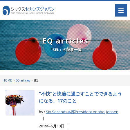
EQ articles
「SEL」の記事一覧
HOME
>
EQ articles
>
SEL
“不快”と快適に過ごすことでできるよう
になる、17のこと
by :
Six Seconds本部President Anabel Jensen
|
2019年6月10日 |