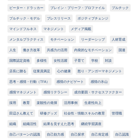
ピーター・ドラッカー
ブレイン・ブリーフ・プロファイル
プルチック
プルチック・モデル
プレスリリース
ポジティブチェンジ
マインドフルネス
マネジメント
メディア掲載
メンタルプラクティス
モチベーション
リーダーシップ
人材育成
人生
働き方改革
共感力の活用
内発的なモチベーション
国連
国際認定資格
多様性
女性活躍
子育て
学校
対談
店長に贈る
従業員満足
心の健康
怒り・アンガーマネジメント
思考・感情・行動（TFA）
感情のナビゲート
感情の氷山
感情マネジメント
感情リテラシー
成功要因・サクセスファクター
採用
教育
楽観性の発揮
活用事例
生産性向上
田辺さん教えて
研修グッズ
社会性・情動スキルの教育
管理職
組織
組織活性
結果を見すえた思考
継続学習講座
自己パターンの認識
自己効力感
自己探求
自己肯定感
自己認識