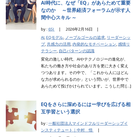
AI時代に、なぜ「EQ」があらためて重要
なのか ～世界経済フォーラムが示す人
間中心スキル ～
by :
6SJ
|
2026年2月16日 |
AI
,
EQモデル
,
ノーブルゴールの追求
,
リーダーシッ
プ
,
共感力の活用
,
内発的なモチベーション
,
感情リ
テラシー
,
自己パターンの認識
変化の激しい時代、AIやテクノロジーの進化が、
私たちの働き方や社会のあり方を更に大きく変え
つつあります。その中で、「これから人にはどん
な力が求められるのか」という問いが、世界中で
あらためて投げかけられています。こうした問 […]
EQをさらに深めるにはー学びを広げる相
互学習という選択
by :
一般社団法人マインドフルリーダーシップイ
ンスティテュート｜中村 悟
|