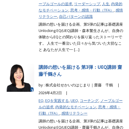
ーブルゴールの追求
,
リーダーシップ
,
人生
,
内発的
なモチベーション
,
思考・感情・行動（TFA）
,
感情
リテラシー
,
自己パターンの認識
講師の想いを届ける企画、第5弾の記事は基礎講座
Unlocking EQ(UEQ)講師・森本繁生さんが、自身の
体験からEQとの関わりを振り返ったストーリーで
す。 人生で一番泣いた日々から気づいた大切なこ
と あなたが人生で一 […]
講師の想いを届ける 第3弾：UEQ講師 齋
藤千鶴さん
by : 株式会社せかいのはじまり｜齋藤 千鶴 |
2026年4月2日 |
EQ
,
EQを実践する
,
UEQ
,
コーチング
,
ノーブルゴー
ルの追求
,
内発的なモチベーション
,
思考・感情・
行動（TFA）
,
感情リテラシー
講師の想いを届ける企画、第3弾の記事は基礎講座
Unlocking EQ(UEQ)講師・齋藤千鶴さんが、自身の