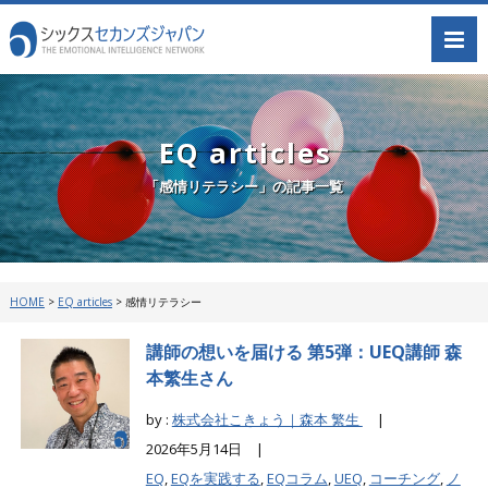
EQ articles
「感情リテラシー」の記事一覧
HOME
>
EQ articles
>
感情リテラシー
講師の想いを届ける 第5弾：UEQ講師 森
本繁生さん
by :
株式会社こきょう｜森本 繁生
|
2026年5月14日 |
EQ
,
EQを実践する
,
EQコラム
,
UEQ
,
コーチング
,
ノ