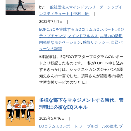
by :
一般社団法人マインドフルリーダーシップイ
ンスティテュート｜中村 悟
|
2025年7月1日 |
EQPC
,
EQを実践する
,
EQコラム
,
EQレポート
,
ポジ
ティブチェンジ
,
マインドフルネス
,
共感力の活用
,
内発的なモチベーション
,
感情リテラシー
,
自己パ
ターンの認識
※本記事は、EQPCのアフタープログラムのレポー
トより転記したものです。 私がEQPCへ申し込み
するきっかけは、シックスセカンズジャパン須澤
知史さんの一言でした。須澤さんが認定者の継続
学習支援サービスのひと […]
多様な部下をマネジメントする時代、管
理職に必須なEQスキル
2025年5月16日 |
EQコラム
,
EQレポート
,
ノーブルゴールの追求
,
ブ