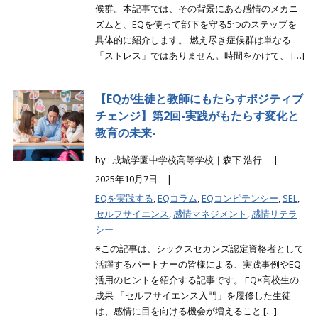
候群。本記事では、その背景にある感情のメカニ
ズムと、EQを使って部下を守る5つのステップを
具体的に紹介します。 燃え尽き症候群は単なる
「ストレス」ではありません。時間をかけて、 […]
【EQが生徒と教師にもたらすポジティブ
チェンジ】第2回-実践がもたらす変化と
教育の未来-
by : 成城学園中学校高等学校｜森下 浩行 |
2025年10月7日 |
EQを実践する
,
EQコラム
,
EQコンピテンシー
,
SEL
,
セルフサイエンス
,
感情マネジメント
,
感情リテラ
シー
※この記事は、シックスセカンズ認定資格者として
活躍するパートナーの皆様による、実践事例やEQ
活用のヒントを紹介する記事です。 EQ×高校生の
成果 「セルフサイエンス入門」を履修した生徒
は、感情に目を向ける機会が増えること […]