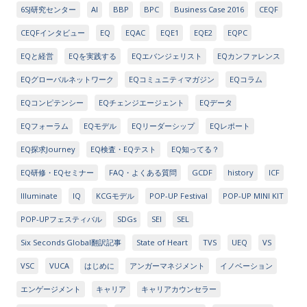
6SJ研究センター
AI
BBP
BPC
Business Case 2016
CEQF
CEQFインタビュー
EQ
EQAC
EQE1
EQE2
EQPC
EQと経営
EQを実践する
EQエバンジェリスト
EQカンファレンス
EQグローバルネットワーク
EQコミュニティマガジン
EQコラム
EQコンピテンシー
EQチェンジエージェント
EQデータ
EQフォーラム
EQモデル
EQリーダーシップ
EQレポート
EQ探求Journey
EQ検査・EQテスト
EQ知ってる？
EQ研修・EQセミナー
FAQ・よくある質問
GCDF
history
ICF
Illuminate
IQ
KCGモデル
POP-UP Festival
POP-UP MINI KIT
POP-UPフェスティバル
SDGs
SEI
SEL
Six Seconds Global翻訳記事
State of Heart
TVS
UEQ
VS
VSC
VUCA
はじめに
アンガーマネジメント
イノベーション
エンゲージメント
キャリア
キャリアカウンセラー