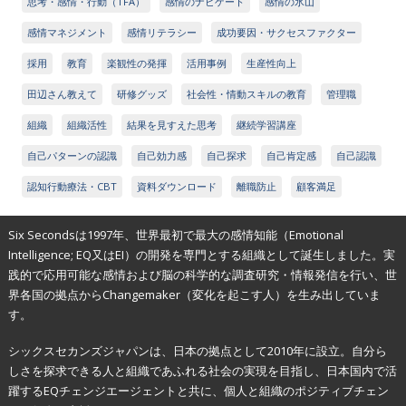
思考・感情・行動（TFA）
感情のナビゲート
感情の氷山
感情マネジメント
感情リテラシー
成功要因・サクセスファクター
採用
教育
楽観性の発揮
活用事例
生産性向上
田辺さん教えて
研修グッズ
社会性・情動スキルの教育
管理職
組織
組織活性
結果を見すえた思考
継続学習講座
自己パターンの認識
自己効力感
自己探求
自己肯定感
自己認識
認知行動療法・CBT
資料ダウンロード
離職防止
顧客満足
Six Secondsは1997年、世界最初で最大の感情知能（Emotional
Intelligence; EQ又はEI）の開発を専門とする組織として誕生しました。実
践的で応用可能な感情および脳の科学的な調査研究・情報発信を行い、世
界各国の拠点からChangemaker（変化を起こす人）を生み出していま
す。
シックスセカンズジャパンは、日本の拠点として2010年に設立。自分ら
しさを探求できる人と組織であふれる社会の実現を目指し、日本国内で活
躍するEQチェンジエージェントと共に、個人と組織のポジティブチェン