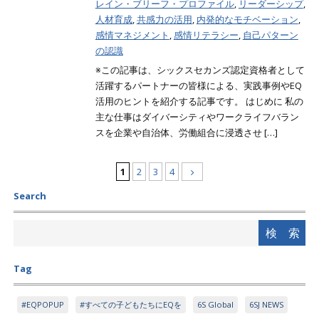
レイン・ブリーフ・プロファイル
,
リーダーシップ
,
人材育成
,
共感力の活用
,
内発的なモチベーション
,
感情マネジメント
,
感情リテラシー
,
自己パターン
の認識
※この記事は、シックスセカンズ認定資格者として
活躍するパートナーの皆様による、実践事例やEQ
活用のヒントを紹介する記事です。 はじめに 私の
主な仕事はダイバーシティやワークライフバラン
スを企業や自治体、労働組合に浸透させ […]
1
2
3
4
Search
Tag
#EQPOPUP
#すべての子どもたちにEQを
6S Global
6SJ NEWS