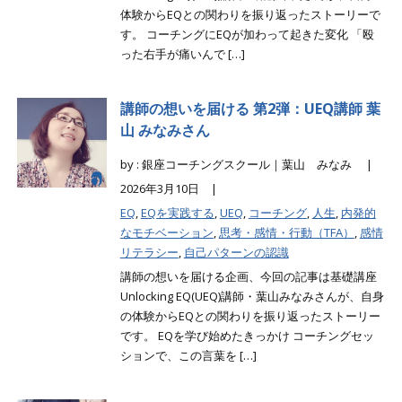
体験からEQとの関わりを振り返ったストーリーで
す。 コーチングにEQが加わって起きた変化 「殴
った右手が痛いんで […]
講師の想いを届ける 第2弾：UEQ講師 葉
山 みなみさん
by : 銀座コーチングスクール｜葉山 みなみ |
2026年3月10日 |
EQ
,
EQを実践する
,
UEQ
,
コーチング
,
人生
,
内発的
なモチベーション
,
思考・感情・行動（TFA）
,
感情
リテラシー
,
自己パターンの認識
講師の想いを届ける企画、今回の記事は基礎講座
Unlocking EQ(UEQ)講師・葉山みなみさんが、自身
の体験からEQとの関わりを振り返ったストーリー
です。 EQを学び始めたきっかけ コーチングセッ
ションで、この言葉を […]