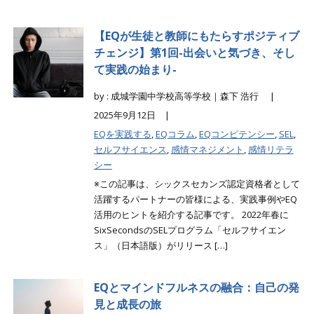
【EQが生徒と教師にもたらすポジティブ
チェンジ】第1回-出会いと気づき、そし
て実践の始まり-
by : 成城学園中学校高等学校｜森下 浩行 |
2025年9月12日 |
EQを実践する
,
EQコラム
,
EQコンピテンシー
,
SEL
,
セルフサイエンス
,
感情マネジメント
,
感情リテラ
シー
※この記事は、シックスセカンズ認定資格者として
活躍するパートナーの皆様による、実践事例やEQ
活用のヒントを紹介する記事です。 2022年春に
SixSecondsのSELプログラム「セルフサイエン
ス」（日本語版）がリリース […]
EQとマインドフルネスの融合：自己の発
見と成長の旅