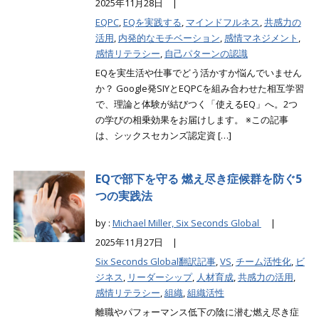
2025年11月28日 |
EQPC
,
EQを実践する
,
マインドフルネス
,
共感力の
活用
,
内発的なモチベーション
,
感情マネジメント
,
感情リテラシー
,
自己パターンの認識
EQを実生活や仕事でどう活かすか悩んでいません
か？ Google発SIYとEQPCを組み合わせた相互学習
で、理論と体験が結びつく「使えるEQ」へ。2つ
の学びの相乗効果をお届けします。 ※この記事
は、シックスセカンズ認定資 […]
EQで部下を守る 燃え尽き症候群を防ぐ5
つの実践法
by :
Michael Miller, Six Seconds Global
|
2025年11月27日 |
Six Seconds Global翻訳記事
,
VS
,
チーム活性化
,
ビ
ジネス
,
リーダーシップ
,
人材育成
,
共感力の活用
,
感情リテラシー
,
組織
,
組織活性
離職やパフォーマンス低下の陰に潜む燃え尽き症