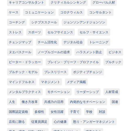
キャリアコンサルタント
クリティカルシンキング
グローバル人材
ケース
コミュニケーション
コロナウィルス
コンサルタント
コーチング
シナプススクール
ジョンソンアンドジョンソン
ストレス
スポーツ
セルフサイエンス
セルフ・サイエンス
チェンジマップ
チーム活性化
デジタル社会
トレーニング
ヌエバスクール
ノーブルゴールの追求
ハラスメント防止
ビジネス
ピーター・ドラッカー
ブレイン・ブリーフ・プロファイル
プルチック
プルチック・モデル
プレスリリース
ポジティブチェンジ
マインドフルネス
マネジメント
メディア掲載
メンタルプラクティス
モチベーション
リーダーシップ
人材育成
人生
働き方改革
共感力の活用
内発的なモチベーション
国連
国際認定資格
多様性
女性活躍
子育て
学校
対談
店長に贈る
従業員満足
心の健康
怒り・アンガーマネジメント