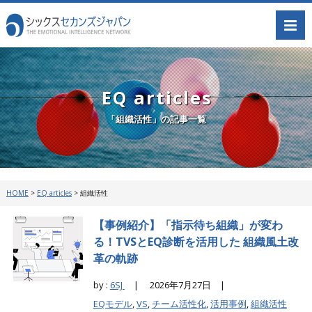
EQ articles
「組織活性」の記事一覧
HOME
>
EQ articles
>
組織活性
【事例紹介】「指示待ち組織」が変わ
る！TVSとEQ診断を活用した 組織風土改
革の軌跡
by :
6SJ
|
2026年7月27日 |
EQモデル
,
VS
,
チーム活性化
,
活用事例
,
組織活性