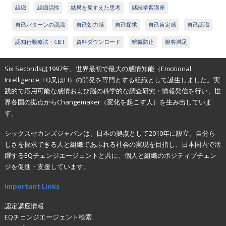
組織
組織活性
結果を見すえた思考
継続学習講座
自己パターンの認識
自己効力感
自己探求
自己肯定感
自己認識
認知行動療法・CBT
資料ダウンロード
離職防止
顧客満足
Six Secondsは1997年、世界最初で最大の感情知能（Emotional
Intelligence; EQ又はEI）の開発を専門とする組織として誕生しました。実
践的で応用可能な感情および脳の科学的な調査研究・情報発信を行い、世
界各国の拠点からChangemaker（変化を起こす人）を生み出していま
す。
シックスセカンズジャパンは、日本の拠点として2010年に設立。自分ら
しさを探求できる人と組織であふれる社会の実現を目指し、日本国内で活
躍するEQチェンジエージェントと共に、個人と組織のポジティブチェン
ジを促進・支援しています。
Important Links
認定講座情報
EQチェンジエージェント検索