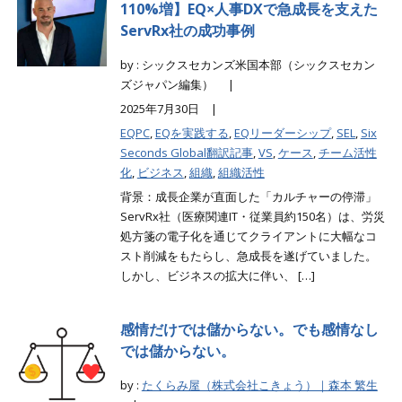
110%増】EQ×人事DXで急成長を支えた
ServRx社の成功事例
by : シックスセカンズ米国本部（シックスセカン
ズジャパン編集） |
2025年7月30日 |
EQPC
,
EQを実践する
,
EQリーダーシップ
,
SEL
,
Six
Seconds Global翻訳記事
,
VS
,
ケース
,
チーム活性
化
,
ビジネス
,
組織
,
組織活性
背景：成長企業が直面した「カルチャーの停滞」
ServRx社（医療関連IT・従業員約150名）は、労災
処方箋の電子化を通じてクライアントに大幅なコ
スト削減をもたらし、急成長を遂げていました。
しかし、ビジネスの拡大に伴い、 […]
感情だけでは儲からない。でも感情なし
では儲からない。
by :
たくらみ屋（株式会社こきょう）｜森本 繁生