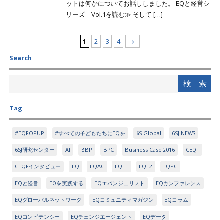
ットは何かについてお話ししました。 EQと経営シ
リーズ Vol.1を読む≫ そして […]
1
2
3
4
Search
Tag
#EQPOPUP
#すべての子どもたちにEQを
6S Global
6SJ NEWS
6SJ研究センター
AI
BBP
BPC
Business Case 2016
CEQF
CEQFインタビュー
EQ
EQAC
EQE1
EQE2
EQPC
EQと経営
EQを実践する
EQエバンジェリスト
EQカンファレンス
EQグローバルネットワーク
EQコミュニティマガジン
EQコラム
EQコンピテンシー
EQチェンジエージェント
EQデータ