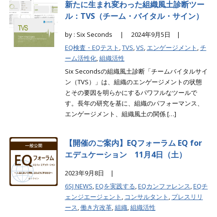
新たに生まれ変わった組織風土診断ツー
ル：TVS（チーム・バイタル・サイン）
by : Six Seconds |
2024年9月5日 |
EQ検査・EQテスト
,
TVS
,
VS
,
エンゲージメント
,
チ
ーム活性化
,
組織活性
Six Secondsの組織風土診断「チームバイタルサイ
ン（TVS）」は、組織のエンゲージメントの状態
とその要因を明らかにするパワフルなツールで
す。長年の研究を基に、組織のパフォーマンス、
エンゲージメント、組織風土の関係 […]
【開催のご案内】EQフォーラム EQ for
エデュケーション 11月4日（土）
2023年9月8日 |
6SJ NEWS
,
EQを実践する
,
EQカンファレンス
,
EQチ
ェンジエージェント
,
コンサルタント
,
プレスリリ
ース
,
働き方改革
,
組織
,
組織活性