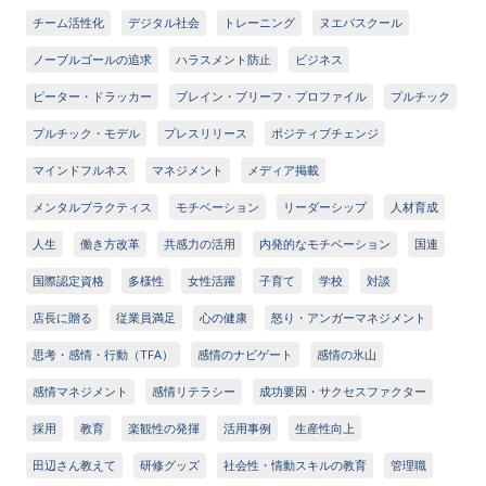
チーム活性化
デジタル社会
トレーニング
ヌエバスクール
ノーブルゴールの追求
ハラスメント防止
ビジネス
ピーター・ドラッカー
ブレイン・ブリーフ・プロファイル
プルチック
プルチック・モデル
プレスリリース
ポジティブチェンジ
マインドフルネス
マネジメント
メディア掲載
メンタルプラクティス
モチベーション
リーダーシップ
人材育成
人生
働き方改革
共感力の活用
内発的なモチベーション
国連
国際認定資格
多様性
女性活躍
子育て
学校
対談
店長に贈る
従業員満足
心の健康
怒り・アンガーマネジメント
思考・感情・行動（TFA）
感情のナビゲート
感情の氷山
感情マネジメント
感情リテラシー
成功要因・サクセスファクター
採用
教育
楽観性の発揮
活用事例
生産性向上
田辺さん教えて
研修グッズ
社会性・情動スキルの教育
管理職