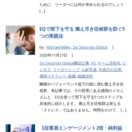
ために、リーダーには何が求められるのでしょう
[…]
EQで部下を守る 燃え尽き症候群を防ぐ5
つの実践法
by :
Michael Miller, Six Seconds Global
|
2025年11月27日 |
Six Seconds Global翻訳記事
,
VS
,
チーム活性化
,
ビ
ジネス
,
リーダーシップ
,
人材育成
,
共感力の活用
,
感情リテラシー
,
組織
,
組織活性
離職やパフォーマンス低下の陰に潜む燃え尽き症
候群。本記事では、その背景にある感情のメカニ
ズムと、EQを使って部下を守る5つのステップを
具体的に紹介します。 燃え尽き症候群は単なる
「ストレス」ではありません。時間をかけて、 […]
【従業員エンゲージメント2倍・純利益