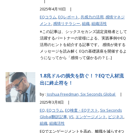
|
2025年4月10日 |
EQコラム
,
EQレポート
,
共感力の活用
,
感情マネジ
メント
,
感情リテラシー
,
組織
,
組織活性
※この記事は、シックスセカンズ認定資格者として
活躍するパートナーの皆様による、実践事例やEQ
活用のヒントを紹介する記事です。 感情が発する
メッセージを読み解く EQの基礎講座を開催するよ
うになってから「感情って儲かるの？ […]
1.8兆ドルの損失を防ぐ！？EQで人材流
出に終止符を！
by :
Joshua Freedman, Six Seconds Global
|
2025年3月8日 |
EQ
,
EQコラム
,
EQ検査・EQテスト
,
Six Seconds
Global翻訳記事
,
VS
,
エンゲージメント
,
ビジネス
,
組織
,
組織活性
EQでエンゲージメントを高め、離職を減らす4つ