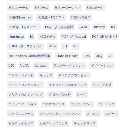
EQフォーラム
EQモデル
EQリーダーシップ
EQレポート
EQ探求Journey
EQ検査・EQテスト
EQ知ってる？
EQ研修・EQセミナー
FAQ・よくある質問
GCDF
history
ICF
Illuminate
IQ
KCGモデル
POP-UP Festival
POP-UP MINI KIT
POP-UPフェスティバル
SDGs
SEI
SEL
Six Seconds Global翻訳記事
State of Heart
TVS
UEQ
VS
VSC
VUCA
はじめに
アンガーマネジメント
イノベーション
エンゲージメント
キャリア
キャリアカウンセラー
キャリアコンサルタント
キャリアコンサルティング
キャリア支援
クリティカルシンキング
グローバル人材
ケース
コミュニケーション
コロナウィルス
コンサルタント
コーチング
シナプススクール
ジョンソンアンドジョンソン
ストレス
スポーツ
セルフサイエンス
セルフ・サイエンス
チェンジマップ