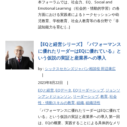
本フォーラムでは、社会力、EQ、Social and
Emotional Learning （社会的・情動的学習）の各
方面における実践者によるトークセッションや幼
児教育、学校教育、社会人教育等の各分野で「非
認知能力を育む […]
【EQと経営シリーズ】「パフォーマンス
に優れたリーダーはEQに優れている」と
いう仮説の実証と産業界への導入
by :
シックスセカンズジャパン相談役 田辺康広
|
2023年8月22日 |
EQと経営
,
EQデータ
,
EQリーダーシップ
,
ジョンソ
ンアンドジョンソン
,
リーダーシップ
,
教育
,
社会
性・情動スキルの教育
,
組織
,
組織活性
「パフォーマンスに優れたリーダーはEQに優れて
いる」という仮説の実証と産業界への導入 第一回
は、EQの概要、実践することによる具体的なメリ