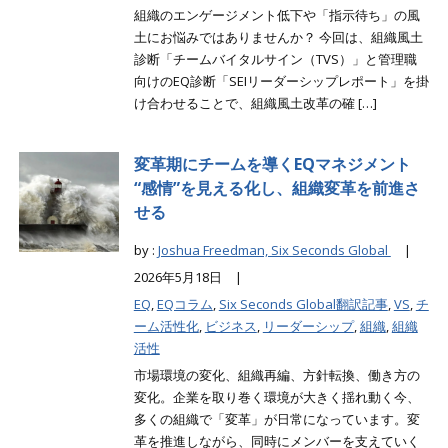
組織のエンゲージメント低下や「指示待ち」の風
土にお悩みではありませんか？ 今回は、組織風土
診断「チームバイタルサイン（TVS）」と管理職
向けのEQ診断「SEIリーダーシップレポート」を掛
け合わせることで、組織風土改革の確 […]
変革期にチームを導くEQマネジメント
“感情”を見える化し、組織変革を前進さ
せる
by :
Joshua Freedman, Six Seconds Global
|
2026年5月18日 |
EQ
,
EQコラム
,
Six Seconds Global翻訳記事
,
VS
,
チ
ーム活性化
,
ビジネス
,
リーダーシップ
,
組織
,
組織
活性
市場環境の変化、組織再編、方針転換、働き方の
変化。企業を取り巻く環境が大きく揺れ動く今、
多くの組織で「変革」が日常になっています。変
革を推進しながら、同時にメンバーを支えていく