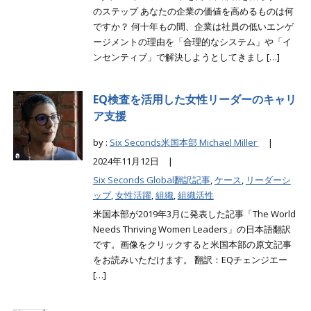
のステップ あなたの企業の価値を高めるものは何
ですか？ 何十年もの間、企業は社員の低いエンゲ
ージメントの理由を「合理的なシステム」や「イ
ンセンティブ」で解決しようとしてきまし […]
EQ検査を活用した女性リーダーのキャリ
ア支援
by :
Six Seconds米国本部 Michael Miller
|
2024年11月12日 |
Six Seconds Global翻訳記事
,
ケース
,
リーダーシ
ップ
,
女性活躍
,
組織
,
組織活性
米国本部が2019年3月に発表した記事「The World
Needs Thriving Women Leaders」の日本語翻訳
です。画像をクリックすると米国本部の原文記事
をお読みいただけます。 翻訳：EQチェンジエー
[…]