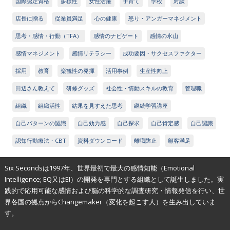
国際認定資格
多様性
女性活躍
子育て
学校
対談
店長に贈る
従業員満足
心の健康
怒り・アンガーマネジメント
思考・感情・行動（TFA）
感情のナビゲート
感情の氷山
感情マネジメント
感情リテラシー
成功要因・サクセスファクター
採用
教育
楽観性の発揮
活用事例
生産性向上
田辺さん教えて
研修グッズ
社会性・情動スキルの教育
管理職
組織
組織活性
結果を見すえた思考
継続学習講座
自己パターンの認識
自己効力感
自己探求
自己肯定感
自己認識
認知行動療法・CBT
資料ダウンロード
離職防止
顧客満足
Six Secondsは1997年、世界最初で最大の感情知能（Emotional
Intelligence; EQ又はEI）の開発を専門とする組織として誕生しました。実
践的で応用可能な感情および脳の科学的な調査研究・情報発信を行い、世
界各国の拠点からChangemaker（変化を起こす人）を生み出していま
す。