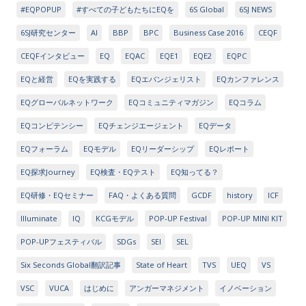
#EQPOPUP
#すべての子どもたちにEQを
6S Global
6SJ NEWS
6SJ研究センター
AI
BBP
BPC
Business Case 2016
CEQF
CEQFインタビュー
EQ
EQAC
EQE1
EQE2
EQPC
EQと経営
EQを実践する
EQエバンジェリスト
EQカンファレンス
EQグローバルネットワーク
EQコミュニティマガジン
EQコラム
EQコンピテンシー
EQチェンジエージェント
EQデータ
EQフォーラム
EQモデル
EQリーダーシップ
EQレポート
EQ探求Journey
EQ検査・EQテスト
EQ知ってる？
EQ研修・EQセミナー
FAQ・よくある質問
GCDF
history
ICF
Illuminate
IQ
KCGモデル
POP-UP Festival
POP-UP MINI KIT
POP-UPフェスティバル
SDGs
SEI
SEL
Six Seconds Global翻訳記事
State of Heart
TVS
UEQ
VS
VSC
VUCA
はじめに
アンガーマネジメント
イノベーション