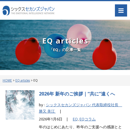
EQ articles
「EQ」の記事一覧
HOME
>
EQ articles
>
EQ
2026年 新年のご挨拶｜“共に”遠くへ
by :
シックスセカンズジャパン 代表取締役社長
勝又 美江
|
2026年1月6日 |
EQ
,
EQコラム
年のはじめにあたり、昨年のご支援への感謝とと