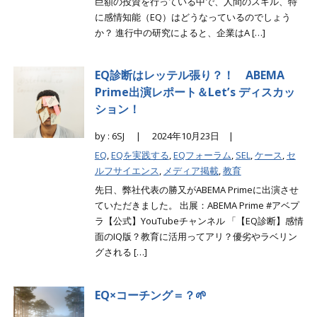
巨額の投資を行っている中で、人間のスキル、特
に感情知能（EQ）はどうなっているのでしょう
か？ 進行中の研究によると、企業はA […]
EQ診断はレッテル張り？！ ABEMA
Prime出演レポート＆Let’s ディスカッ
ション！
by : 6SJ |
2024年10月23日 |
EQ
,
EQを実践する
,
EQフォーラム
,
SEL
,
ケース
,
セ
ルフサイエンス
,
メディア掲載
,
教育
先日、弊社代表の勝又がABEMA Primeに出演させ
ていただきました。 出展：ABEMA Prime #アベプ
ラ【公式】YouTubeチャンネル 「【EQ診断】感情
面のIQ版？教育に活用ってアリ？優劣やラベリン
グされる […]
EQ×コーチング＝？🌱