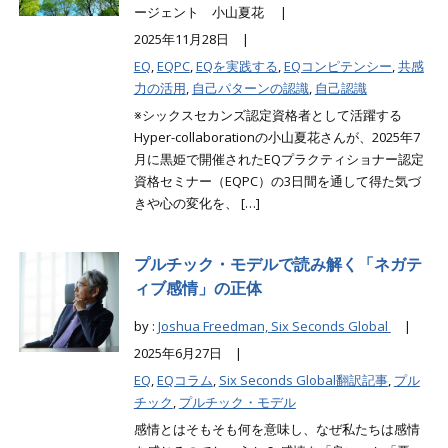
ージェント 小山夏花 |
2025年11月28日 |
EQ
,
EQPC
,
EQを実践する
,
EQコンピテンシー
,
共感
力の活用
,
自己パターンの認識
,
自己認識
※シックスセカンズ認定資格者として活躍する
Hyper-collaborationの小山夏花さんが、2025年7
月に黒姫で開催されたEQプラクティショナー認定
資格セミナー（EQPC）の3日間を通して得た気づ
きや心の変化を、 […]
プルチック・モデルで読み解く「ネガテ
ィブ感情」の正体
by :
Joshua Freedman, Six Seconds Global
|
2025年6月27日 |
EQ
,
EQコラム
,
Six Seconds Global翻訳記事
,
プル
チック
,
プルチック・モデル
感情とはそもそも何を意味し、なぜ私たちは感情