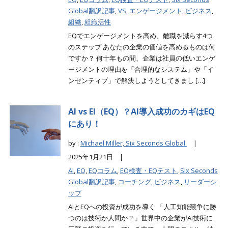
Global翻訳記事
,
VS
,
エンゲージメント
,
ビジネス
,
組織
,
組織活性
EQでエンゲージメントを高め、離職を減らす4つ
のステップ あなたの企業の価値を高めるものは何
ですか？ 何十年もの間、企業は社員の低いエンゲ
ージメントの理由を「合理的なシステム」や「イ
ンセンティブ」で解決しようとしてきまし […]
AI vs EI（EQ）？AI導入成功のカギはEQ
にあり！
by :
Michael Miller, Six Seconds Global
|
2025年1月21日 |
AI
,
EQ
,
EQコラム
,
EQ検査・EQテスト
,
Six Seconds
Global翻訳記事
,
コーチング
,
ビジネス
,
リーダーシ
ップ
AIとEQへの投資が成功を導く 「人工知能競争に勝
つのは技術か人間か？」世界中の企業がAI技術に