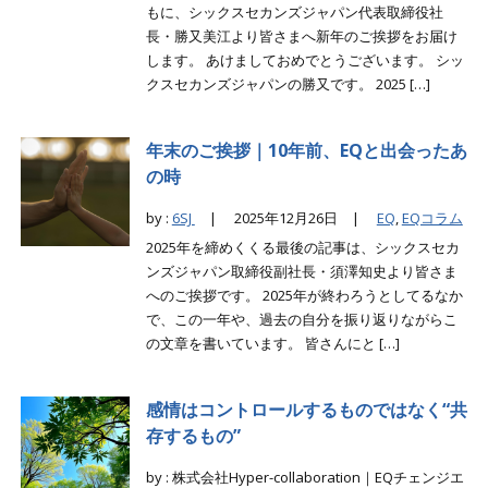
もに、シックスセカンズジャパン代表取締役社
長・勝又美江より皆さまへ新年のご挨拶をお届け
します。 あけましておめでとうございます。 シッ
クスセカンズジャパンの勝又です。 2025 […]
年末のご挨拶｜10年前、EQと出会ったあ
の時
by :
6SJ
|
2025年12月26日 |
EQ
,
EQコラム
2025年を締めくくる最後の記事は、シックスセカ
ンズジャパン取締役副社長・須澤知史より皆さま
へのご挨拶です。 2025年が終わろうとしてるなか
で、この一年や、過去の自分を振り返りながらこ
の文章を書いています。 皆さんにと […]
感情はコントロールするものではなく“共
存するもの”
by : 株式会社Hyper-collaboration｜EQチェンジエ