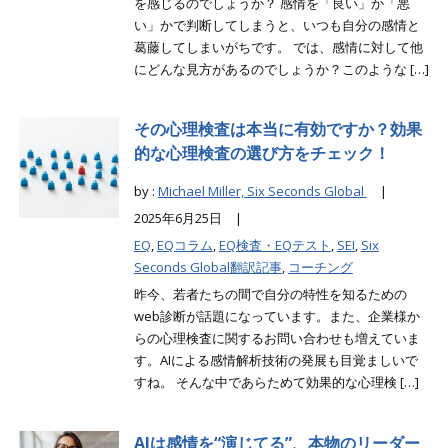
を感じるのでしょうか？ 感情を「良い」か「悪
い」かで判断してしまうと、いつも自分の感情と
葛藤してしまいがちです。 では、感情に対して他
にどんな見方があるのでしょうか？このような […]
その心理検査は本当に有効ですか？効果
的な心理検査の選び方をチェック！
by :
Michael Miller, Six Seconds Global
|
2025年6月25日 |
EQ
,
EQコラム
,
EQ検査・EQテスト
,
SEI
,
Six
Seconds Global翻訳記事
,
コーチング
昨今、若者たちの間で自分の特性を知るための
web診断が話題になっています。また、企業様か
らの心理検査に関するお問い合わせも増えていま
す。AIによる感情解析技術の発展も目覚ましいで
すね。 そんな中であらためて効果的な心理検 […]
AIは感情を“演じてる”、本物のリーダー