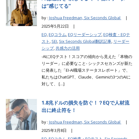
は“感じてる”
by :
Joshua Freedman, Six Seconds Global
|
2025年5月22日 |
EQ
,
EQコラム
,
EQリーダーシップ
,
EQ検査・EQテ
スト
,
SEI
,
Six Seconds Global翻訳記事
,
リーダー
シップ
,
共感力の活用
-AIにEQテスト！スコアの傾向から見えた「本物の
リーダー」に必要なこと- シックスセカンズが新た
に発表した「EI-AI職場ステータスレポート」で、
私たちはChatGPT、Claude、Geminiの3つのAIに
対して、 […]
1.8兆ドルの損失を防ぐ！？EQで人材流
出に終止符を！
by :
Joshua Freedman, Six Seconds Global
|
2025年3月8日 |
EQ
,
EQコラム
,
EQ検査・EQテスト
,
Six Seconds