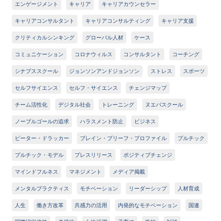
エンゲージメント
キャリア
キャリアカウンセラー
キャリアコンサルタント
キャリアコンサルティング
キャリア支援
クリティカルシンキング
グローバル人材
ケース
コミュニケーション
コロナウィルス
コンサルタント
コーチング
シナプススクール
ジョンソンアンドジョンソン
ストレス
スポーツ
セルフサイエンス
セルフ・サイエンス
チェンジマップ
チーム活性化
デジタル社会
トレーニング
ヌエバスクール
ノーブルゴールの追求
ハラスメント防止
ビジネス
ピーター・ドラッカー
ブレイン・ブリーフ・プロファイル
プルチック
プルチック・モデル
プレスリリース
ポジティブチェンジ
マインドフルネス
マネジメント
メディア掲載
メンタルプラクティス
モチベーション
リーダーシップ
人材育成
人生
働き方改革
共感力の活用
内発的なモチベーション
国連