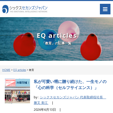
EQ articles
「教育」の記事一覧
HOME
>
EQ articles
>
教育
私が可愛い甥に贈り続けた、一生モノの
「心の科学（セルフサイエンス）」
by :
シックスセカンズジャパン 代表取締役社長
勝又 美江
|
2026年6月13日 |