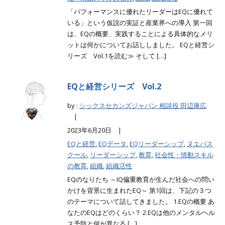
「パフォーマンスに優れたリーダーはEQに優れて
いる」という仮説の実証と産業界への導入 第一回
は、EQの概要、実践することによる具体的なメリ
ットは何かについてお話ししました。 EQと経営シ
リーズ Vol.1を読む≫ そして […]
EQと経営シリーズ Vol.2
by :
シックスセカンズジャパン 相談役 田辺康広
|
2023年6月20日 |
EQと経営
,
EQデータ
,
EQリーダーシップ
,
ヌエバス
クール
,
リーダーシップ
,
教育
,
社会性・情動スキル
の教育
,
組織
,
組織活性
EQのなりたち ～IQ偏重教育が生んだ社会への問い
かけを背景に生まれたEQ～ 第1回は、下記の３つ
のテーマについて話してきました。 1.EQの概要 あ
なたのEQはどのくらい？ 2.EQは他のメンタルヘル
ス予防と何が異なる […]