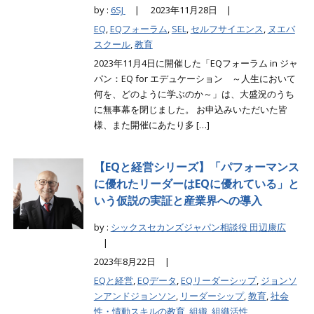
by :
6SJ
|
2023年11月28日 |
EQ
,
EQフォーラム
,
SEL
,
セルフサイエンス
,
ヌエバ
スクール
,
教育
2023年11月4日に開催した「EQフォーラム in ジャ
パン：EQ for エデュケーション ～人生において
何を、どのように学ぶのか～」は、大盛況のうち
に無事幕を閉じました。 お申込みいただいた皆
様、また開催にあたり多 […]
【EQと経営シリーズ】「パフォーマンス
に優れたリーダーはEQに優れている」と
いう仮説の実証と産業界への導入
by :
シックスセカンズジャパン相談役 田辺康広
|
2023年8月22日 |
EQと経営
,
EQデータ
,
EQリーダーシップ
,
ジョンソ
ンアンドジョンソン
,
リーダーシップ
,
教育
,
社会
性・情動スキルの教育
,
組織
,
組織活性