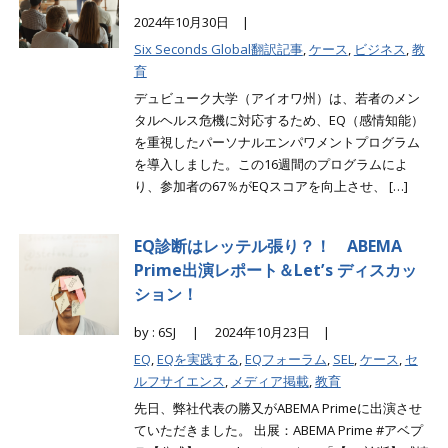
2024年10月30日 |
Six Seconds Global翻訳記事
,
ケース
,
ビジネス
,
教
育
デュビューク大学（アイオワ州）は、若者のメン
タルヘルス危機に対応するため、EQ（感情知能）
を重視したパーソナルエンパワメントプログラム
を導入しました。この16週間のプログラムによ
り、参加者の67％がEQスコアを向上させ、 […]
EQ診断はレッテル張り？！ ABEMA
Prime出演レポート＆Let’s ディスカッ
ション！
by : 6SJ |
2024年10月23日 |
EQ
,
EQを実践する
,
EQフォーラム
,
SEL
,
ケース
,
セ
ルフサイエンス
,
メディア掲載
,
教育
先日、弊社代表の勝又がABEMA Primeに出演させ
ていただきました。 出展：ABEMA Prime #アベプ