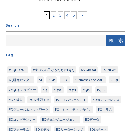
1
2
3
4
5
Search
Tag
#EQPOPUP
#すべての子どもたちにEQを
6S Global
6SJ NEWS
6SJ研究センター
AI
BBP
BPC
Business Case 2016
CEQF
CEQFインタビュー
EQ
EQAC
EQE1
EQE2
EQPC
EQと経営
EQを実践する
EQエバンジェリスト
EQカンファレンス
EQグローバルネットワーク
EQコミュニティマガジン
EQコラム
EQコンピテンシー
EQチェンジエージェント
EQデータ
EQフォーラム
EQモデル
EQリーダーシップ
EQレポート