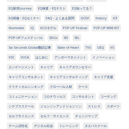
EQ探求Journey
EQ検査・EQテスト
EQ知ってる？
EQ研修・EQセミナー
FAQ・よくある質問
GCDF
history
ICF
Illuminate
IQ
KCGモデル
POP-UP Festival
POP-UP MINI KIT
POP-UPフェスティバル
SDGs
SEI
SEL
Six Seconds Global翻訳記事
State of Heart
TVS
UEQ
VS
VSC
VUCA
はじめに
アンガーマネジメント
イノベーション
エンゲージメント
キャリア
キャリアカウンセラー
キャリアコンサルタント
キャリアコンサルティング
キャリア支援
クリティカルシンキング
グローバル人材
ケース
コミュニケーション
コロナウィルス
コンサルタント
コーチング
シナプススクール
ジョンソンアンドジョンソン
ストレス
スポーツ
セルフサイエンス
セルフ・サイエンス
チェンジマップ
チーム活性化
デジタル社会
トレーニング
ヌエバスクール