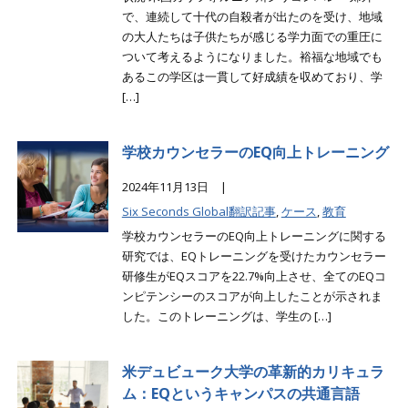
で、連続して十代の自殺者が出たのを受け、地域
の大人たちは子供たちが感じる学力面での重圧に
ついて考えるようになりました。裕福な地域でも
あるこの学区は一貫して好成績を収めており、学
[…]
学校カウンセラーのEQ向上トレーニング
2024年11月13日 |
Six Seconds Global翻訳記事
,
ケース
,
教育
学校カウンセラーのEQ向上トレーニングに関する
研究では、EQトレーニングを受けたカウンセラー
研修生がEQスコアを22.7%向上させ、全てのEQコ
ンピテンシーのスコアが向上したことが示されま
した。このトレーニングは、学生の […]
米デュビューク大学の革新的カリキュラ
ム：EQというキャンパスの共通言語