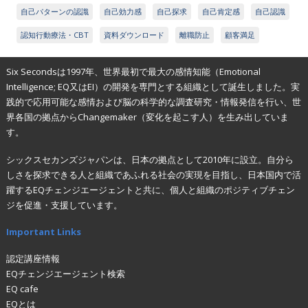
自己パターンの認識
自己効力感
自己探求
自己肯定感
自己認識
認知行動療法・CBT
資料ダウンロード
離職防止
顧客満足
Six Secondsは1997年、世界最初で最大の感情知能（Emotional
Intelligence; EQ又はEI）の開発を専門とする組織として誕生しました。実
践的で応用可能な感情および脳の科学的な調査研究・情報発信を行い、世
界各国の拠点からChangemaker（変化を起こす人）を生み出していま
す。
シックスセカンズジャパンは、日本の拠点として2010年に設立。自分ら
しさを探求できる人と組織であふれる社会の実現を目指し、日本国内で活
躍するEQチェンジエージェントと共に、個人と組織のポジティブチェン
ジを促進・支援しています。
Important Links
認定講座情報
EQチェンジエージェント検索
EQ cafe
EQとは