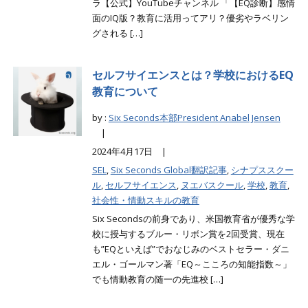
ラ【公式】YouTubeチャンネル 「【EQ診断】感情
面のIQ版？教育に活用ってアリ？優劣やラベリン
グされる […]
セルフサイエンスとは？学校におけるEQ
教育について
by :
Six Seconds本部President Anabel Jensen
|
2024年4月17日 |
SEL
,
Six Seconds Global翻訳記事
,
シナプススクー
ル
,
セルフサイエンス
,
ヌエバスクール
,
学校
,
教育
,
社会性・情動スキルの教育
Six Secondsの前身であり、米国教育省が優秀な学
校に授与するブルー・リボン賞を2回受賞、現在
も”EQといえば”でおなじみのベストセラー・ダニ
エル・ゴールマン著「EQ～こころの知能指数～」
でも情動教育の随一の先進校 […]