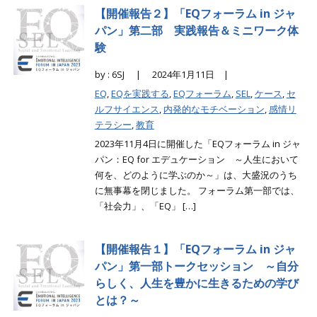
【開催報告２】「EQフォーラム in ジャ
パン」第二部 実践報告＆ミニワーク体
験
by : 6SJ |
2024年1月11日 |
EQ
,
EQを実践する
,
EQフォーラム
,
SEL
,
ケース
,
セ
ルフサイエンス
,
内発的なモチベーション
,
感情リ
テラシー
,
教育
2023年11月4日に開催した「EQフォーラム in ジャ
パン：EQ for エデュケーション ～人生において
何を、どのように学ぶのか～」は、大盛況のうち
に無事幕を閉じました。 フォーラム第一部では、
「社会力」、「EQ」 […]
【開催報告１】「EQフォーラム in ジャ
パン」第一部トークセッション ～自分
らしく、人生を豊かに生きるための学び
とは？～