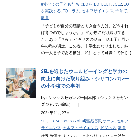
#すべての子どもたちにEQを
,
EQ
,
EQE1
,
EQE2
,
EQ
を実践する
,
EQコラム
,
セルフサイエンス
,
子育て
,
教育
「子どもが自分の感情と向き合う力は、どうすれ
ば育つのでしょうか。」 私が甥にだけ続けてき
た、ある「企み」 イギリスのジョージ王子と同い
年の私の甥は、この春、中学生になりました。妹
の一人息子である彼は、私にとって可愛くて仕 […]
SELを通じたウェルビーイングと学力の
向上に向けた取り組み：シリコンバレー
の小学校での事例
by : シックスセカンズ米国本部（シックスセカン
ズジャパン編集） |
2024年11月27日 |
SEL
,
Six Seconds Global翻訳記事
,
ケース
,
セルフ
サイエンス
,
セルフ・サイエンス
,
ビジネス
,
教育
状況 米国カリフォルニア州シリコンバレー郊外