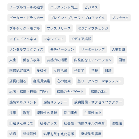
ノーブルゴールの追求
ハラスメント防止
ビジネス
ピーター・ドラッカー
ブレイン・ブリーフ・プロファイル
プルチック
プルチック・モデル
プレスリリース
ポジティブチェンジ
マインドフルネス
マネジメント
メディア掲載
メンタルプラクティス
モチベーション
リーダーシップ
人材育成
人生
働き方改革
共感力の活用
内発的なモチベーション
国連
国際認定資格
多様性
女性活躍
子育て
学校
対談
店長に贈る
従業員満足
心の健康
怒り・アンガーマネジメント
思考・感情・行動（TFA）
感情のナビゲート
感情の氷山
感情マネジメント
感情リテラシー
成功要因・サクセスファクター
採用
教育
楽観性の発揮
活用事例
生産性向上
田辺さん教えて
研修グッズ
社会性・情動スキルの教育
管理職
組織
組織活性
結果を見すえた思考
継続学習講座