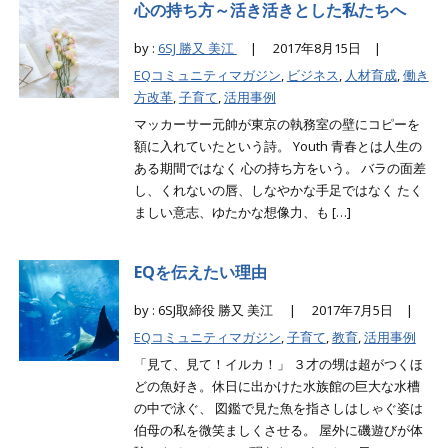
心の持ち方～活き活きとした私たちへ
by :
6SJ 勝又 美江
|
2017年8月15日 |
EQコミュニティマガジン
,
ビジネス
,
人材育成
,
働き
方改革
,
子育て
,
活用事例
マッカーサー元帥が東京の執務室の壁にコピーを
額に入れていたという詩。 Youth 青春とは人生の
ある期間ではなく 心の持ち方をいう。 バラの面差
し、くれないの唇、しなやかな手足ではなく たく
ましい意志、ゆたかな想像力、も […]
EQを伝えたい理由
by : 6SJ取締役 勝又 美江 |
2017年7月5日 |
EQコミュニティマガジン
,
子育て
,
教育
,
活用事例
「見て、見て！イルカ！」 ３才の甥は超がつくほ
どの魚好き。休日に出かけた水族館の巨大な水槽
の中で泳ぐ、 図鑑で見た魚を指さしはしゃぐ姿は
伯母の私を微笑ましくさせる。 屋外に磯遊びが体