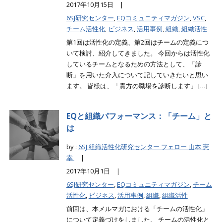
2017年10月15日 |
6SJ研究センター
,
EQコミュニティマガジン
,
VSC
,
チーム活性化
,
ビジネス
,
活用事例
,
組織
,
組織活性
第1回は活性化の定義、第2回はチームの定義につ
いて検討、紹介してきました。 今回からは活性化
しているチームとなるための方法として、「診
断」を用いた介入について記していきたいと思い
ます。 皆様は、「貴方の職場を診断します」 […]
EQと組織パフォーマンス：「チーム」と
は
by :
6SJ 組織活性化研究センター フェロー 山本 憲
幸
|
2017年10月1日 |
6SJ研究センター
,
EQコミュニティマガジン
,
チーム
活性化
,
ビジネス
,
活用事例
,
組織
,
組織活性
前回は、本メルマガにおける「チームの活性化」
について定義づけをしました。 チームの活性化と