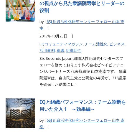
の視点から見た衆議院選挙とリーダーの
役割
by :
6SJ 組織活性化研究センター フェロー 山本 憲
幸
|
2017年10月23日 |
EQコミュニティマガジン
,
チーム活性化
,
ビジネス
,
活用事例
,
組織
,
組織活性
Six Seconds Japan 組織活性化研究センターのフ
ェローを務めております株式会社ビヘイビアチェ
ンジパートナーズ 代表取締役 山本憲幸です。 衆議
院選挙は、自由民主党と公明党の与党が、313議席
を確保した結果に […]
EQと組織パフォーマンス：チーム診断を
用いた介入 1 ～効果編～
by :
6SJ 組織活性化研究センター フェロー 山本 憲
幸
|