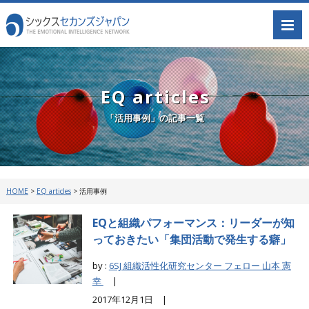
EQ articles
「活用事例」の記事一覧
HOME
>
EQ articles
>
活用事例
EQと組織パフォーマンス：リーダーが知
っておきたい「集団活動で発生する癖」
by :
6SJ 組織活性化研究センター フェロー 山本 憲
幸
|
2017年12月1日 |