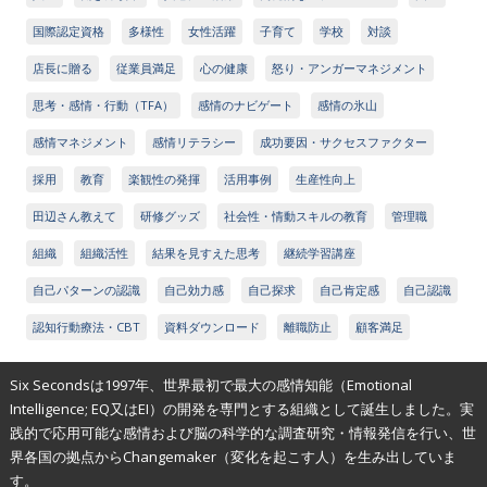
国際認定資格
多様性
女性活躍
子育て
学校
対談
店長に贈る
従業員満足
心の健康
怒り・アンガーマネジメント
思考・感情・行動（TFA）
感情のナビゲート
感情の氷山
感情マネジメント
感情リテラシー
成功要因・サクセスファクター
採用
教育
楽観性の発揮
活用事例
生産性向上
田辺さん教えて
研修グッズ
社会性・情動スキルの教育
管理職
組織
組織活性
結果を見すえた思考
継続学習講座
自己パターンの認識
自己効力感
自己探求
自己肯定感
自己認識
認知行動療法・CBT
資料ダウンロード
離職防止
顧客満足
Six Secondsは1997年、世界最初で最大の感情知能（Emotional
Intelligence; EQ又はEI）の開発を専門とする組織として誕生しました。実
践的で応用可能な感情および脳の科学的な調査研究・情報発信を行い、世
界各国の拠点からChangemaker（変化を起こす人）を生み出していま
す。