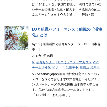
は 「好ましくない状態で停止し、発揮できていな
いチームの機能・活動・能力を、構成員の心的エ
ネルギーを引き出す介入を通じて、行動・活 […]
EQと組織パフォーマンス：組織の「活性
化」とは
by : 6SJ 組織活性化研究センター フェロー 山本 憲
幸 |
2017年9月15日 |
6SJ研究センター
,
EQコミュニティマガジン
,
VSC
,
チーム活性化
,
ビジネス
,
活用事例
,
組織
,
組織活性
Six Seconds Japan 組織活性化研究センターのフ
ェローを務めております株式会社ビヘイビアチェ
ンジパートナーズ 代表取締役 山本憲幸と申しま
す。 私からは組織感情コンサルタントとして
『300社以上にわたる組 […]