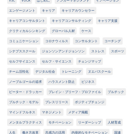
VSC
VUCA
はじめに
アンガーマネジメント
イノベーション
エンゲージメント
キャリア
キャリアカウンセラー
キャリアコンサルタント
キャリアコンサルティング
キャリア支援
クリティカルシンキング
グローバル人材
ケース
コミュニケーション
コロナウィルス
コンサルタント
コーチング
シナプススクール
ジョンソンアンドジョンソン
ストレス
スポーツ
セルフサイエンス
セルフ・サイエンス
チェンジマップ
チーム活性化
デジタル社会
トレーニング
ヌエバスクール
ノーブルゴールの追求
ハラスメント防止
ビジネス
ピーター・ドラッカー
ブレイン・ブリーフ・プロファイル
プルチック
プルチック・モデル
プレスリリース
ポジティブチェンジ
マインドフルネス
マネジメント
メディア掲載
メンタルプラクティス
モチベーション
リーダーシップ
人材育成
人生
働き方改革
共感力の活用
内発的なモチベーション
国連