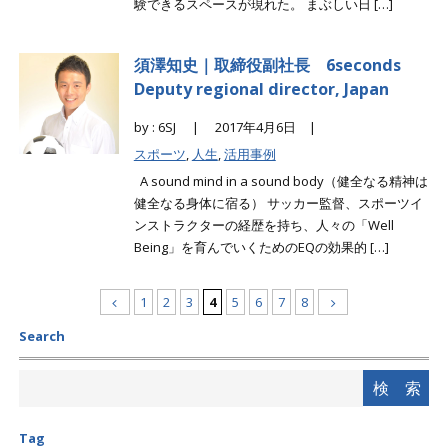
験できるスペースが現れた。 まぶしい日 […]
須澤知史｜取締役副社長 6seconds
Deputy regional director, Japan
by : 6SJ |
2017年4月6日 |
スポーツ
,
人生
,
活用事例
A sound mind in a sound body（健全なる精神は
健全なる身体に宿る） サッカー監督、スポーツイ
ンストラクターの経歴を持ち、人々の「Well
Being」を育んでいくためのEQの効果的 […]
1
2
3
4
5
6
7
8
Search
Tag