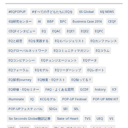
#EQPOPUP
#すべての子どもたちにEQを
6S Global
6SJ NEWS
6SJ研究センター
AI
BBP
BPC
Business Case 2016
CEQF
CEQFインタビュー
EQ
EQAC
EQE1
EQE2
EQPC
EQと経営
EQを実践する
EQエバンジェリスト
EQカンファレンス
EQグローバルネットワーク
EQコミュニティマガジン
EQコラム
EQコンピテンシー
EQチェンジエージェント
EQデータ
EQフォーラム
EQモデル
EQリーダーシップ
EQレポート
EQ探求Journey
EQ検査・EQテスト
EQ知ってる？
EQ研修・EQセミナー
FAQ・よくある質問
GCDF
history
ICF
Illuminate
IQ
KCGモデル
POP-UP Festival
POP-UP MINI KIT
POP-UPフェスティバル
SDGs
SEI
SEL
Six Seconds Global翻訳記事
State of Heart
TVS
UEQ
VS