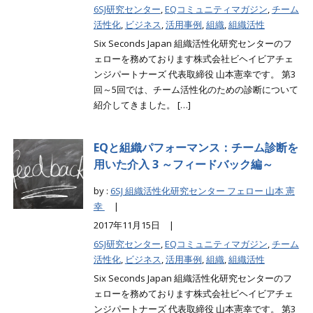
6SJ研究センター
,
EQコミュニティマガジン
,
チーム
活性化
,
ビジネス
,
活用事例
,
組織
,
組織活性
Six Seconds Japan 組織活性化研究センターのフ
ェローを務めております株式会社ビヘイビアチェ
ンジパートナーズ 代表取締役 山本憲幸です。 第3
回～5回では、チーム活性化のための診断について
紹介してきました。 […]
EQと組織パフォーマンス：チーム診断を
用いた介入 3 ～フィードバック編～
by :
6SJ 組織活性化研究センター フェロー 山本 憲
幸
|
2017年11月15日 |
6SJ研究センター
,
EQコミュニティマガジン
,
チーム
活性化
,
ビジネス
,
活用事例
,
組織
,
組織活性
Six Seconds Japan 組織活性化研究センターのフ
ェローを務めております株式会社ビヘイビアチェ
ンジパートナーズ 代表取締役 山本憲幸です。 第3