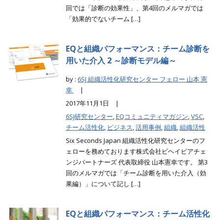
回では「診断の効果性」、第4回のメルマガでは
「効果的でないチーム […]
EQと組織パフォーマンス：チーム診断を
用いた介入 2 ～診断モデル編～
by :
6SJ 組織活性化研究センター フェロー 山本 憲
幸
|
2017年11月1日 |
6SJ研究センター
,
EQコミュニティマガジン
,
VSC
,
チーム活性化
,
ビジネス
,
活用事例
,
組織
,
組織活性
Six Seconds Japan 組織活性化研究センターのフ
ェローを務めております株式会社ビヘイビアチェ
ンジパートナーズ 代表取締役 山本憲幸です。 第3
回のメルマガでは「チーム診断を用いた介入（効
果編）」について記し […]
EQと組織パフォーマンス：チーム活性化