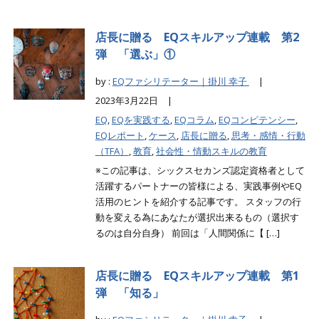
店長に贈る EQスキルアップ連載 第2
弾 「選ぶ」①
by :
EQファシリテーター｜掛川 幸子
|
2023年3月22日 |
EQ
,
EQを実践する
,
EQコラム
,
EQコンピテンシー
,
EQレポート
,
ケース
,
店長に贈る
,
思考・感情・行動
（TFA）
,
教育
,
社会性・情動スキルの教育
※この記事は、シックスセカンズ認定資格者として
活躍するパートナーの皆様による、実践事例やEQ
活用のヒントを紹介する記事です。 スタッフの行
動を変える為にあなたが選択出来るもの（選択す
るのは自分自身） 前回は「人間関係に【 […]
店長に贈る EQスキルアップ連載 第1
弾 「知る」