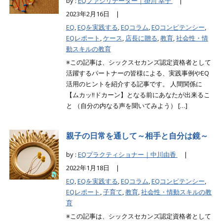
by :
EQファシリテーター｜掛川 幸子
|
2023年2月16日 |
EQ
,
EQを実践する
,
EQコラム
,
EQコンピテンシー
,
EQレポート
,
ケース
,
店長に贈る
,
教育
,
社会性・情
動スキルの教育
※この記事は、シックスセカンズ認定資格者として
活躍するパートナーの皆様による、実践事例やEQ
活用のヒントを紹介する記事です。 人間関係に
【ムカッ!!ドカーン】となる前にあなたが出来るこ
と （自分の内なる声を聞いてみよう） […]
親子の日常を通して～相手と自分は鏡～
by :
EQプラクティショナー｜中川由香
|
2022年1月18日 |
EQ
,
EQを実践する
,
EQコラム
,
EQコンピテンシー
,
EQレポート
,
子育て
,
教育
,
社会性・情動スキルの教
育
※この記事は、シックスセカンズ認定資格者として