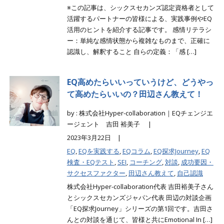
※この記事は、シックスセカンズ認定資格者として
活躍するパートナーの皆様による、実践事例やEQ
活用のヒントを紹介する記事です。 感情リテラシ
ー：単純な感情状態から複雑なものまで、正確に
認識し、解釈すること 自らの定義：「感 […]
EQ高めたらいいっていうけど、どうやっ
て高めたらいいの？田辺さん教えて！
by : 株式会社Hyper-collaboration｜EQチェンジエ
ージェント 吉田 裕美子 |
2023年3月22日 |
EQ
,
EQを実践する
,
EQコラム
,
EQ探求Journey
,
EQ
検査・EQテスト
,
SEI
,
コーチング
,
対談
,
成功要因・
サクセスファクター
,
田辺さん教えて
,
自己認識
株式会社Hyper-collaboration代表 吉田裕美子さん
とシックスセカンズジャパン代表 田辺の対談企画
「EQ探求Journey」シリーズの第1回です。吉田さ
んとの対談を通じて、皆様と共にEmotional In […]