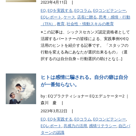
2023年4月11日 |
EQ
,
EQを実践する
,
EQコラム
,
EQコンピテンシー
,
EQレポート
,
ケース
,
店長に贈る
,
思考・感情・行動
（TFA）
,
教育
,
社会性・情動スキルの教育
※この記事は、シックスセカンズ認定資格者として
活躍するパートナーの皆様による、実践事例やEQ
活用のヒントを紹介する記事です。 「スタッフの
行動を変える為にあなたが選択出来るもの」（選
択するのは自分自身～行動選択の助けとな […]
ヒトは感情に騙される。自分の癖は自分
が一番知らない。
by : EQプラクティショナー EQエデュケーター2 ｜
森川 慶 |
2023年3月22日 |
EQ
,
EQを実践する
,
EQコラム
,
EQコンピテンシー
,
EQレポート
,
共感力の活用
,
感情リテラシー
,
自己パ
ターンの認識