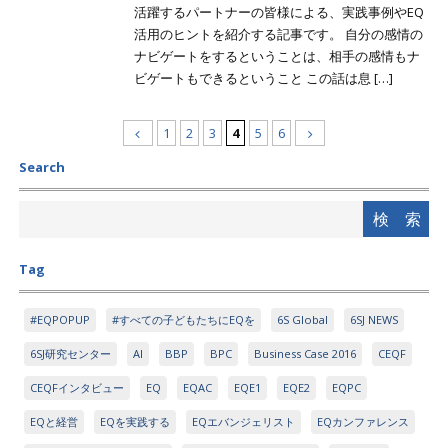
活躍するパートナーの皆様による、実践事例やEQ
活用のヒントを紹介する記事です。 自分の感情の
ナビゲートをするということは、相手の感情もナ
ビゲートもできるということ この話は息 […]
1
2
3
4
5
6
Search
Tag
#EQPOPUP
#すべての子どもたちにEQを
6S Global
6SJ NEWS
6SJ研究センター
AI
BBP
BPC
Business Case 2016
CEQF
CEQFインタビュー
EQ
EQAC
EQE1
EQE2
EQPC
EQと経営
EQを実践する
EQエバンジェリスト
EQカンファレンス