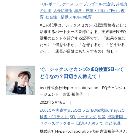
EQレポート
,
ケース
,
ノーブルゴールの追求
,
共感力
の活用
,
店長に贈る
,
思考・感情・行動（TFA）
,
教
育
,
社会性・情動スキルの教育
※この記事は、シックスセカンズ認定資格者として
活躍するパートナーの皆様による、実践事例やEQ
活用のヒントを紹介する記事です。 「結果を生む
ために「何をやるか」「なぜするか」「どうやる
か」」（店長が店舗にもたらすもの） 前 […]
で、シックスセカンズのEQ検査SEIって
どうなの？田辺さん教えて！
by : 株式会社Hyper-collaboration｜EQチェンジエ
ージェント 吉田 裕美子 |
2023年5月16日 |
EQ
,
EQを実践する
,
EQコラム
,
EQ探求Journey
,
EQ
検査・EQテスト
,
SEI
,
コーチング
,
対談
,
成功要因・
サクセスファクター
,
田辺さん教えて
,
自己認識
株式会社Hyper-collaboration代表 吉田裕美子さん