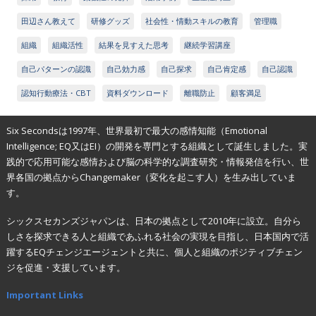
田辺さん教えて
研修グッズ
社会性・情動スキルの教育
管理職
組織
組織活性
結果を見すえた思考
継続学習講座
自己パターンの認識
自己効力感
自己探求
自己肯定感
自己認識
認知行動療法・CBT
資料ダウンロード
離職防止
顧客満足
Six Secondsは1997年、世界最初で最大の感情知能（Emotional
Intelligence; EQ又はEI）の開発を専門とする組織として誕生しました。実
践的で応用可能な感情および脳の科学的な調査研究・情報発信を行い、世
界各国の拠点からChangemaker（変化を起こす人）を生み出していま
す。
シックスセカンズジャパンは、日本の拠点として2010年に設立。自分ら
しさを探求できる人と組織であふれる社会の実現を目指し、日本国内で活
躍するEQチェンジエージェントと共に、個人と組織のポジティブチェン
ジを促進・支援しています。
Important Links