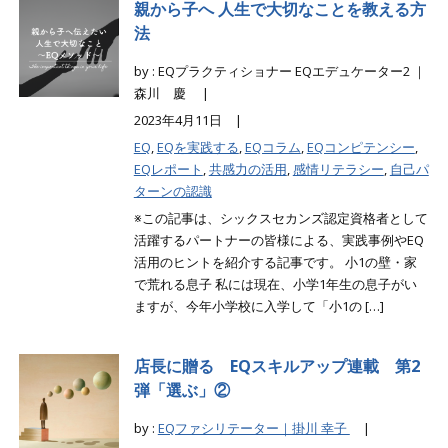
親から子へ 人生で大切なことを教える方
法
by : EQプラクティショナー EQエデュケーター2 ｜
森川 慶 |
2023年4月11日 |
EQ
,
EQを実践する
,
EQコラム
,
EQコンピテンシー
,
EQレポート
,
共感力の活用
,
感情リテラシー
,
自己パ
ターンの認識
※この記事は、シックスセカンズ認定資格者として
活躍するパートナーの皆様による、実践事例やEQ
活用のヒントを紹介する記事です。 小1の壁・家
で荒れる息子 私には現在、小学1年生の息子がい
ますが、今年小学校に入学して「小1の […]
店長に贈る EQスキルアップ連載 第2
弾「選ぶ」②
by :
EQファシリテーター｜掛川 幸子
|