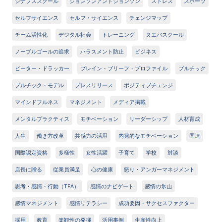
シナプススクール
ジョンソンアンドジョンソン
ストレス
スポーツ
セルフサイエンス
セルフ・サイエンス
チェンジマップ
チーム活性化
デジタル社会
トレーニング
ヌエバスクール
ノーブルゴールの追求
ハラスメント防止
ビジネス
ピーター・ドラッカー
ブレイン・ブリーフ・プロファイル
プルチック
プルチック・モデル
プレスリリース
ポジティブチェンジ
マインドフルネス
マネジメント
メディア掲載
メンタルプラクティス
モチベーション
リーダーシップ
人材育成
人生
働き方改革
共感力の活用
内発的なモチベーション
国連
国際認定資格
多様性
女性活躍
子育て
学校
対談
店長に贈る
従業員満足
心の健康
怒り・アンガーマネジメント
思考・感情・行動（TFA）
感情のナビゲート
感情の氷山
感情マネジメント
感情リテラシー
成功要因・サクセスファクター
採用
教育
楽観性の発揮
活用事例
生産性向上