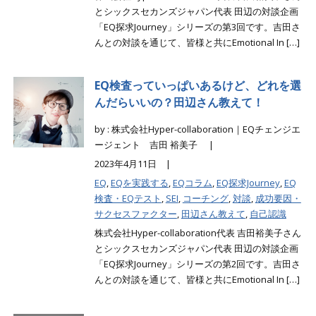
とシックスセカンズジャパン代表 田辺の対談企画
「EQ探求Journey」シリーズの第3回です。吉田さ
んとの対談を通じて、皆様と共にEmotional In […]
EQ検査っていっぱいあるけど、どれを選
んだらいいの？田辺さん教えて！
by : 株式会社Hyper-collaboration｜EQチェンジエ
ージェント 吉田 裕美子 |
2023年4月11日 |
EQ
,
EQを実践する
,
EQコラム
,
EQ探求Journey
,
EQ
検査・EQテスト
,
SEI
,
コーチング
,
対談
,
成功要因・
サクセスファクター
,
田辺さん教えて
,
自己認識
株式会社Hyper-collaboration代表 吉田裕美子さん
とシックスセカンズジャパン代表 田辺の対談企画
「EQ探求Journey」シリーズの第2回です。吉田さ
んとの対談を通じて、皆様と共にEmotional In […]