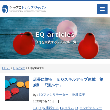
EQ articles
「EQを実践する」の記事一覧
HOME
>
EQ articles
>
EQを実践する
店長に贈る ＥＱスキルアップ連載 第
3弾 「活かす」
by :
EQファシリテーター｜掛川 幸子
|
2023年5月16日 |
EQ
,
EQを実践する
,
EQコラム
,
EQコンピテンシー
,