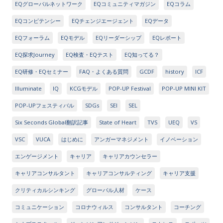
EQグローバルネットワーク
EQコミュニティマガジン
EQコラム
EQコンピテンシー
EQチェンジエージェント
EQデータ
EQフォーラム
EQモデル
EQリーダーシップ
EQレポート
EQ探求Journey
EQ検査・EQテスト
EQ知ってる？
EQ研修・EQセミナー
FAQ・よくある質問
GCDF
history
ICF
Illuminate
IQ
KCGモデル
POP-UP Festival
POP-UP MINI KIT
POP-UPフェスティバル
SDGs
SEI
SEL
Six Seconds Global翻訳記事
State of Heart
TVS
UEQ
VS
VSC
VUCA
はじめに
アンガーマネジメント
イノベーション
エンゲージメント
キャリア
キャリアカウンセラー
キャリアコンサルタント
キャリアコンサルティング
キャリア支援
クリティカルシンキング
グローバル人材
ケース
コミュニケーション
コロナウィルス
コンサルタント
コーチング