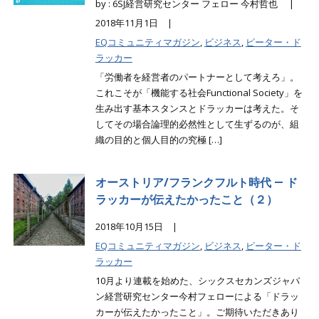
by : 6SJ経営研究センター フェロー 今村哲也 |
2018年11月1日 |
EQコミュニティマガジン
,
ビジネス
,
ピーター・ド
ラッカー
「労働者を経営者のパートナーとして考えろ」。
これこそが「機能する社会Functional Society」を
生み出す基本スタンスとドラッカーは考えた。そ
してその場合論理的必然性として生ずるのが、組
織の目的と個人目的の究極 […]
オーストリア/フランクフルト時代 ― ド
ラッカーが伝えたかったこと（２）
2018年10月15日 |
EQコミュニティマガジン
,
ビジネス
,
ピーター・ド
ラッカー
10月より連載を始めた、シックスセカンズジャパ
ン経営研究センター今村フェローによる「ドラッ
カーが伝えたかったこと」。ご期待いただきあり