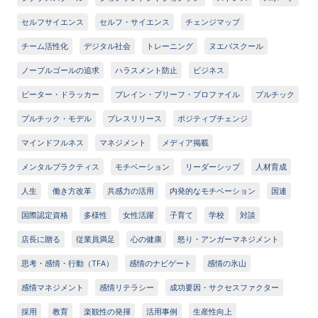
セルフサイエンス
セルフ・サイエンス
チェンジマップ
チーム活性化
デジタル社会
トレーニング
ヌエバスクール
ノーブルゴールの追求
ハラスメント防止
ビジネス
ピーター・ドラッカー
ブレイン・ブリーフ・プロファイル
プルチック
プルチック・モデル
プレスリリース
ポジティブチェンジ
マインドフルネス
マネジメント
メディア掲載
メンタルプラクティス
モチベーション
リーダーシップ
人材育成
人生
働き方改革
共感力の活用
内発的なモチベーション
国連
国際認定資格
多様性
女性活躍
子育て
学校
対談
店長に贈る
従業員満足
心の健康
怒り・アンガーマネジメント
思考・感情・行動（TFA）
感情のナビゲート
感情の氷山
感情マネジメント
感情リテラシー
成功要因・サクセスファクター
採用
教育
楽観性の発揮
活用事例
生産性向上