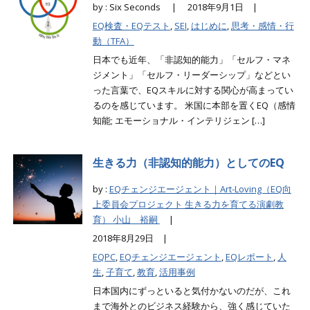
by : Six Seconds |
2018年9月1日 |
EQ検査・EQテスト
,
SEI
,
はじめに
,
思考・感情・行
動（TFA）
日本でも近年、「非認知的能力」「セルフ・マネ
ジメント」「セルフ・リーダーシップ」などとい
った言葉で、EQスキルに対する関心が高まってい
るのを感じています。 米国に本部を置くEQ（感情
知能; エモーショナル・インテリジェン […]
生きる力（非認知的能力）としてのEQ
by :
EQチェンジエージェント｜Art-Loving（EQ向
上委員会プロジェクト 生きる力を育てる演劇教
育） 小山 裕嗣
|
2018年8月29日 |
EQPC
,
EQチェンジエージェント
,
EQレポート
,
人
生
,
子育て
,
教育
,
活用事例
日本国内にずっといると気付かないのだが、これ
まで海外とのビジネス経験から、強く感じていた