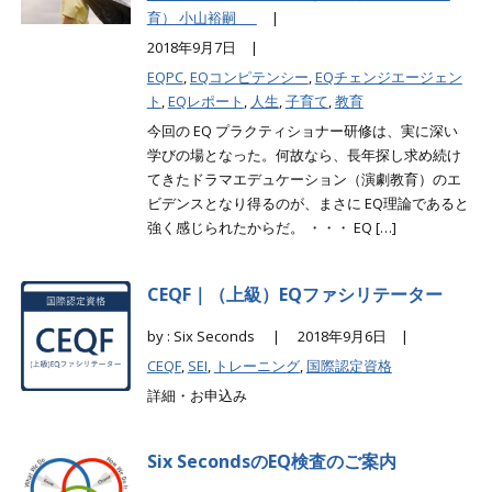
育） 小山裕嗣
|
2018年9月7日 |
EQPC
,
EQコンピテンシー
,
EQチェンジエージェン
ト
,
EQレポート
,
人生
,
子育て
,
教育
今回の EQ プラクティショナー研修は、実に深い
学びの場となった。何故なら、長年探し求め続け
てきたドラマエデュケーション（演劇教育）のエ
ビデンスとなり得るのが、まさに EQ理論であると
強く感じられたからだ。 ・・・ EQ […]
CEQF｜（上級）EQファシリテーター
by : Six Seconds |
2018年9月6日 |
CEQF
,
SEI
,
トレーニング
,
国際認定資格
詳細・お申込み
Six SecondsのEQ検査のご案内