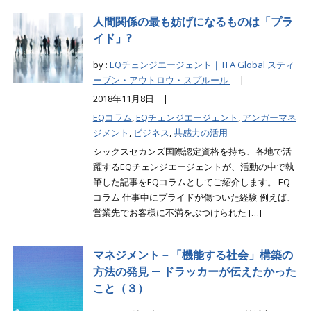
人間関係の最も妨げになるものは「プラ
イド」?
by :
EQチェンジエージェント｜TFA Global スティ
ーブン・アウトロウ・スプルール
|
2018年11月8日 |
EQコラム
,
EQチェンジエージェント
,
アンガーマネ
ジメント
,
ビジネス
,
共感力の活用
シックスセカンズ国際認定資格を持ち、各地で活
躍するEQチェンジエージェントが、活動の中で執
筆した記事をEQコラムとしてご紹介します。 EQ
コラム 仕事中にプライドが傷ついた経験 例えば、
営業先でお客様に不満をぶつけられた […]
マネジメント－「機能する社会」構築の
方法の発見 ― ドラッカーが伝えたかった
こと（３）