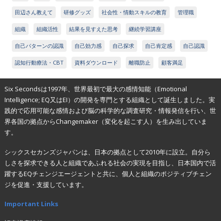
田辺さん教えて
研修グッズ
社会性・情動スキルの教育
管理職
組織
組織活性
結果を見すえた思考
継続学習講座
自己パターンの認識
自己効力感
自己探求
自己肯定感
自己認識
認知行動療法・CBT
資料ダウンロード
離職防止
顧客満足
Six Secondsは1997年、世界最初で最大の感情知能（Emotional
Intelligence; EQ又はEI）の開発を専門とする組織として誕生しました。実
践的で応用可能な感情および脳の科学的な調査研究・情報発信を行い、世
界各国の拠点からChangemaker（変化を起こす人）を生み出していま
す。
シックスセカンズジャパンは、日本の拠点として2010年に設立。自分ら
しさを探求できる人と組織であふれる社会の実現を目指し、日本国内で活
躍するEQチェンジエージェントと共に、個人と組織のポジティブチェン
ジを促進・支援しています。
Important Links