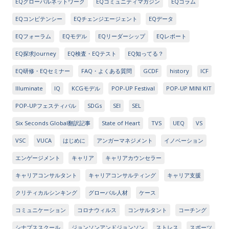
EQグローバルネットワーク
EQコミュニティマガジン
EQコラム
EQコンピテンシー
EQチェンジエージェント
EQデータ
EQフォーラム
EQモデル
EQリーダーシップ
EQレポート
EQ探求Journey
EQ検査・EQテスト
EQ知ってる？
EQ研修・EQセミナー
FAQ・よくある質問
GCDF
history
ICF
Illuminate
IQ
KCGモデル
POP-UP Festival
POP-UP MINI KIT
POP-UPフェスティバル
SDGs
SEI
SEL
Six Seconds Global翻訳記事
State of Heart
TVS
UEQ
VS
VSC
VUCA
はじめに
アンガーマネジメント
イノベーション
エンゲージメント
キャリア
キャリアカウンセラー
キャリアコンサルタント
キャリアコンサルティング
キャリア支援
クリティカルシンキング
グローバル人材
ケース
コミュニケーション
コロナウィルス
コンサルタント
コーチング
シナプススクール
ジョンソンアンドジョンソン
ストレス
スポーツ