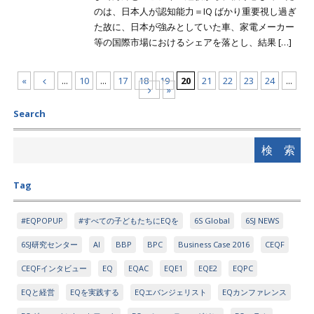
のは、日本人が認知能力＝IQ ばかり重要視し過ぎ
た故に、日本が強みとしていた車、家電メーカー
等の国際市場におけるシェアを落とし、結果 […]
«
...
10
...
17
18
19
20
21
22
23
24
...
»
Search
Tag
#EQPOPUP
#すべての子どもたちにEQを
6S Global
6SJ NEWS
6SJ研究センター
AI
BBP
BPC
Business Case 2016
CEQF
CEQFインタビュー
EQ
EQAC
EQE1
EQE2
EQPC
EQと経営
EQを実践する
EQエバンジェリスト
EQカンファレンス