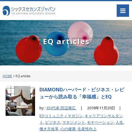
EQ articles
HOME
>
EQ articles
DIAMONDハーバード・ビジネス・レビ
ューから読み取る「幸福感」とEQ
by :
6SJ代表 田辺康広
|
2018年11月20日 |
EQコミュニティマガジン
,
キャリアコンサルタン
ト
,
ビジネス
,
マネジメント
,
モチベーション
,
人生
,
働き方改革
,
心の健康
,
生産性向上