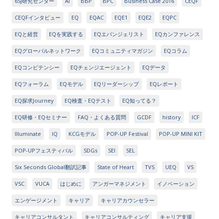
6SJ研究センター
AI
BBP
BPC
Business Case 2016
CEQF
CEQFインタビュー
EQ
EQAC
EQE1
EQE2
EQPC
EQと経営
EQを実践する
EQエバンジェリスト
EQカンファレンス
EQグローバルネットワーク
EQコミュニティマガジン
EQコラム
EQコンピテンシー
EQチェンジエージェント
EQデータ
EQフォーラム
EQモデル
EQリーダーシップ
EQレポート
EQ探求Journey
EQ検査・EQテスト
EQ知ってる？
EQ研修・EQセミナー
FAQ・よくある質問
GCDF
history
ICF
Illuminate
IQ
KCGモデル
POP-UP Festival
POP-UP MINI KIT
POP-UPフェスティバル
SDGs
SEI
SEL
Six Seconds Global翻訳記事
State of Heart
TVS
UEQ
VS
VSC
VUCA
はじめに
アンガーマネジメント
イノベーション
エンゲージメント
キャリア
キャリアカウンセラー
キャリアコンサルタント
キャリアコンサルティング
キャリア支援