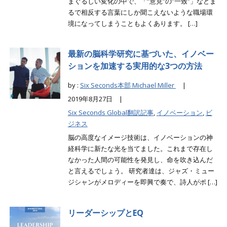
まぐるしい変化の中で、「”意見”の”一致”」などま
るで相反する言葉にしか聞こえないような職場環
境になってしまうこともよくあります。 […]
最新の脳科学研究に基づいた、イノベー
ションを加速する実用的な3つの方法
by :
Six Seconds本部 Michael Miller
|
2019年8月27日 |
Six Seconds Global翻訳記事
,
イノベーション
,
ビ
ジネス
脳の高度なイメージ技術は、イノベーションの神
経科学に新たな光を当てました。これまで存在し
なかった人間の可能性を発見し、命を吹き込んだ
と言えるでしょう。 研究者達は、ジャズ・ミュー
ジシャンがメロディーを即興で奏で、詩人がポ […]
リーダーシップとEQ