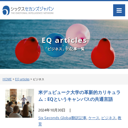
EQ articles
「ビジネス」の記事一覧
HOME
>
EQ articles
>
ビジネス
米デュビューク大学の革新的カリキュラ
ム：EQというキャンパスの共通言語
2024年10月30日 |
Six Seconds Global翻訳記事
,
ケース
,
ビジネス
,
教
育