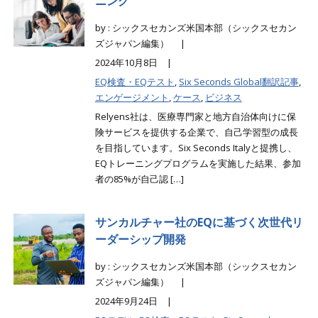
ニング
by : シックスセカンズ米国本部（シックスセカン
ズジャパン編集） |
2024年10月8日 |
EQ検査・EQテスト
,
Six Seconds Global翻訳記事
,
エンゲージメント
,
ケース
,
ビジネス
Relyens社は、医療専門家と地方自治体向けに保
険サービスを提供する企業で、自己学習型の成長
を目指しています。Six Seconds Italyと提携し、
EQトレーニングプログラムを実施した結果、参加
者の85%が自己認 […]
サンカルチャー社のEQに基づく次世代リ
ーダーシップ開発
by : シックスセカンズ米国本部（シックスセカン
ズジャパン編集） |
2024年9月24日 |