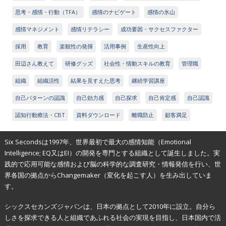
思考・感情・行動（TFA）
感情のナビゲート
感情の氷山
感情マネジメント
感情リテラシー
成功要因・サクセスファクター
採用
教育
楽観性の発揮
活用事例
生産性向上
田辺さん教えて
研修グッズ
社会性・情動スキルの教育
管理職
組織
組織活性
結果を見すえた思考
継続学習講座
自己パターンの認識
自己効力感
自己探求
自己肯定感
自己認識
認知行動療法・CBT
資料ダウンロード
離職防止
顧客満足
Six Secondsは1997年、世界最初で最大の感情知能（Emotional
Intelligence; EQ又はEI）の開発を専門とする組織として誕生しました。実
践的で応用可能な感情および脳の科学的な調査研究・情報発信を行い、世
界各国の拠点からChangemaker（変化を起こす人）を生み出していま
す。
シックスセカンズジャパンは、日本の拠点として2010年に設立。自分ら
しさを探求できる人と組織であふれる社会の実現を目指し、日本国内で活