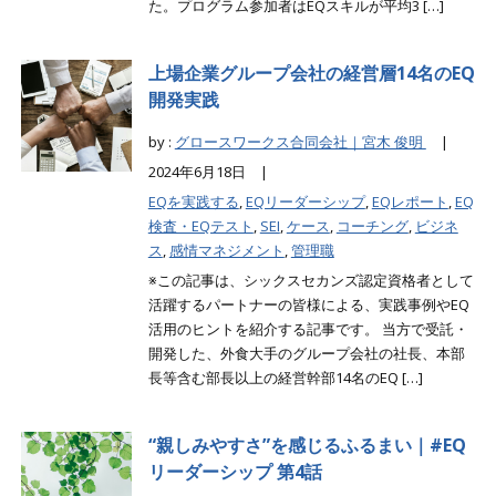
た。プログラム参加者はEQスキルが平均3 […]
上場企業グループ会社の経営層14名のEQ
開発実践
by :
グロースワークス合同会社｜宮木 俊明
|
2024年6月18日 |
EQを実践する
,
EQリーダーシップ
,
EQレポート
,
EQ
検査・EQテスト
,
SEI
,
ケース
,
コーチング
,
ビジネ
ス
,
感情マネジメント
,
管理職
※この記事は、シックスセカンズ認定資格者として
活躍するパートナーの皆様による、実践事例やEQ
活用のヒントを紹介する記事です。 当方で受託・
開発した、外食大手のグループ会社の社長、本部
長等含む部長以上の経営幹部14名のEQ […]
“親しみやすさ”を感じるふるまい｜#EQ
リーダーシップ 第4話