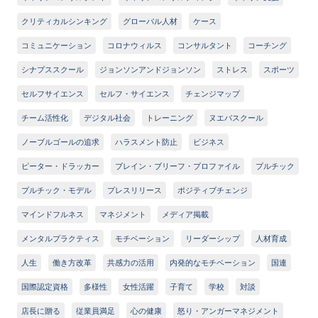
クリティカルシンキング
グローバル人材
ケース
コミュニケーション
コロナウィルス
コンサルタント
コーチング
シナプススクール
ジョンソンアンドジョンソン
ストレス
スポーツ
セルフサイエンス
セルフ・サイエンス
チェンジマップ
チーム活性化
デジタル社会
トレーニング
ヌエバスクール
ノーブルゴールの追求
ハラスメント防止
ビジネス
ピーター・ドラッカー
ブレイン・ブリーフ・プロファイル
プルチック
プルチック・モデル
プレスリリース
ポジティブチェンジ
マインドフルネス
マネジメント
メディア掲載
メンタルプラクティス
モチベーション
リーダーシップ
人材育成
人生
働き方改革
共感力の活用
内発的なモチベーション
国連
国際認定資格
多様性
女性活躍
子育て
学校
対談
店長に贈る
従業員満足
心の健康
怒り・アンガーマネジメント