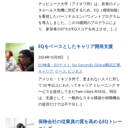
デュビューク大学（アイオワ州）は、若者のメン
タルヘルス危機に対応するため、EQ（感情知能）
を重視したパーソナルエンパワメントプログラム
を導入しました。この16週間のプログラムによ
り、参加者の67％がEQスコアを向上させ、 […]
EQをベースとしたキャリア開発支援
2024年10月8日 |
EQ検査・EQテスト
,
Six Seconds Global翻訳記事
,
キャリア
,
ケース
,
ビジネス
アメリカ・ミネソタ州で、恵まれない人々に対し
て 30 年以上にわたってキャリア トレーニング サ
ービスを提供してきたTwin Cities R!SE社。同社
は、支援として、一般的なスキル構築や就職機会
の提供だけでは不十分 […]
保険会社の従業員の質を高めるEQトレー