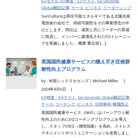
EQモデル
,
EQ検査・EQテスト
,
Six Seconds
Global翻訳記事
,
ケース
,
ビジネス
,
リーダーシップ
SunCultureは再生可能エネルギーである太陽光発
電技術の会社で、持続可能性をその事業理念の中
心とします。同社は、成長と共にリーダーの育成
に投資し、メンバーに最適化されたEQトレーニン
グを実施しました。 概要 重点領 […]
英国国民健康サービスの燃え尽き症候群
耐性向上プログラム
by : 米国シックスセカンズ｜Michael Miller |
2024年9月5日 |
EQ検査・EQテスト
,
Six Seconds Global翻訳記事
,
ケース
,
コーチング
,
ビジネス
,
活用事例
,
離職防止
英国国民健康サービス（NHS）はバーンアウト耐
性向上のためにEQコーチングプログラムを導入
し、スタッフのEQ（感情知能）を高め、ストレス
マネジメントやコミュニケーションを改善しまし