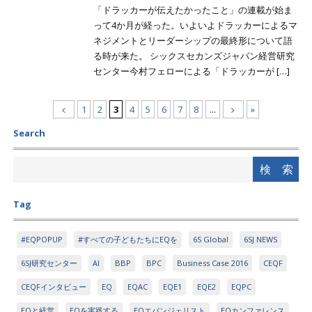
「ドラッカーが伝えたかったこと」の連載が始ま
って4か月が経った。いよいよドラッカーによるマ
ネジメントとリーダーシップの最終形について語
る時が来た。 シックスセカンズジャパン経営研究
センター今村フェローによる「ドラッカーが […]
1
2
3
4
5
6
7
8
...
»
Search
Tag
#EQPOPUP
#すべての子どもたちにEQを
6S Global
6SJ NEWS
6SJ研究センター
AI
BBP
BPC
Business Case 2016
CEQF
CEQFインタビュー
EQ
EQAC
EQE1
EQE2
EQPC
EQと経営
EQを実践する
EQエバンジェリスト
EQカンファレンス