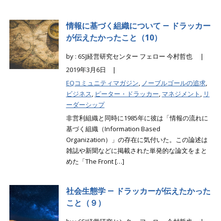
情報に基づく組織について ― ドラッカー
が伝えたかったこと（10）
by : 6SJ経営研究センター フェロー 今村哲也 |
2019年3月6日 |
EQコミュニティマガジン
,
ノーブルゴールの追求
,
ビジネス
,
ピーター・ドラッカー
,
マネジメント
,
リ
ーダーシップ
非営利組織と同時に1985年に彼は「情報の流れに
基づく組織（Information Based
Organization）」の存在に気付いた。この論述は
雑誌や新聞などに掲載された単発的な論文をまと
めた「The Front […]
社会生態学 ― ドラッカーが伝えたかった
こと（９）