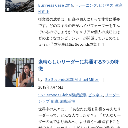
Business Case 2016
,
トレーニング
,
ビジネス
,
生産
性向上
従業員の成功は、組織や個人にとって非常に重要
です。どのスキルの差がハイパフォーマーを生ん
でいるのでしょうか︖キャリアや個人の成功には
どのようなコンピテンシーが関係しているのでし
ょうか︖ 本記事はSix Seconds本部 […]
素晴らしいリーダーに共通する3つの特
徴
by :
Six Seconds本部 Michael Miller
|
2019年7月16日 |
Six Seconds Global翻訳記事
,
ビジネス
,
リーダー
シップ
,
組織
,
組織活性
世界中の人々に、 「あなたに最も影響を与えたリ
ーダーって、どんな人でしたか？」 「どんなリー
ダーの元でより高みへ、より遠くへ躍進すること
ができましたか？」 「どんなリーダーの元で、自