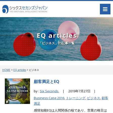
EQ articles
「ビジネス」の記事一覧
HOME
>
EQ articles
>
ビジネス
顧客満足とEQ
by :
Six Seconds
|
2019年7月27日 |
Business Case 2016
,
トレーニング
,
ビジネス
,
顧客
満足
感情知能EQは人間関係の核であり、営業の格言は