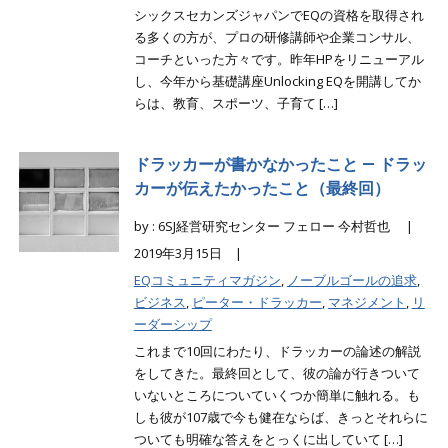
シックスセカンズジャパンでEQの資格を取得され
る多くの方が、プロの研修講師や企業コンサル、
コーチといった方々です。昨年HPをリニューアル
し、今年から基礎講座Unlocking EQを開講してか
らは、教育、スポーツ、子育て […]
ドラッカーが書かなかったこと ― ドラッ
カーが伝えたかったこと（最終回）
by : 6SJ経営研究センター フェロー 今村哲也 |
2019年3月15日 |
EQコミュニティマガジン
,
ノーブルゴールの追求
,
ビジネス
,
ピーター・ドラッカー
,
マネジメント
,
リ
ーダーシップ
これまで10回にわたり、ドラッカーの論述の解説
をしてきた。最終回として、彼の論が行きついて
いないところについていくつか簡単に触れる。も
しも彼が107歳で今も健在ならば、きっとそれらに
ついても明確な答えをとっくに出していて […]