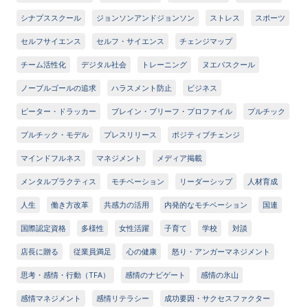
シナプススクール
ジョンソンアンドジョンソン
ストレス
スポーツ
セルフサイエンス
セルフ・サイエンス
チェンジマップ
チーム活性化
デジタル社会
トレーニング
ヌエバスクール
ノーブルゴールの追求
ハラスメント防止
ビジネス
ピーター・ドラッカー
ブレイン・ブリーフ・プロファイル
プルチック
プルチック・モデル
プレスリリース
ポジティブチェンジ
マインドフルネス
マネジメント
メディア掲載
メンタルプラクティス
モチベーション
リーダーシップ
人材育成
人生
働き方改革
共感力の活用
内発的なモチベーション
国連
国際認定資格
多様性
女性活躍
子育て
学校
対談
店長に贈る
従業員満足
心の健康
怒り・アンガーマネジメント
思考・感情・行動（TFA）
感情のナビゲート
感情の氷山
感情マネジメント
感情リテラシー
成功要因・サクセスファクター