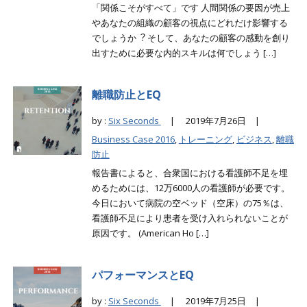
「関係こそがすべて」です 人間関係の要因が売上
やあなたの組織の顧客の視点にどれだけ影響する
でしょうか︖ そして、あなたの顧客の感動を創り
出すために必要な内的スキルは何でしょう […]
離職防止とEQ
by :
Six Seconds
|
2019年7月26日 |
Business Case 2016
,
トレーニング
,
ビジネス
,
離職
防止
報告書によると、合衆国における看護師不足を埋
めるためには、12万6000人の看護師が必要です。
今日において病院の空ベッド（空床）の75％は、
看護師不足により患者を受け入れられないことが
原因です。 (American Ho […]
パフォーマンスとEQ
by :
Six Seconds
|
2019年7月25日 |