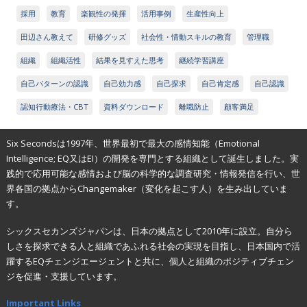
採用
教育
楽観性の発揮
活用事例
生産性向上
田辺さん教えて
研修グッズ
社会性・情動スキルの教育
管理職
組織
組織活性
結果を見すえた思考
継続学習講座
自己パターンの認識
自己効力感
自己探求
自己肯定感
自己認識
認知行動療法・CBT
資料ダウンロード
離職防止
顧客満足
Six Secondsは1997年、世界最初で最大の感情知能（Emotional
Intelligence; EQ又はEI）の開発を専門とする組織として誕生しました。実
践的で応用可能な感情および脳の科学的な調査研究・情報発信を行い、世
界各国の拠点からChangemaker（変化を起こす人）を生み出していま
す。
シックスセカンズジャパンは、日本の拠点として2010年に設立。自分ら
しさを探求できる人と組織であふれる社会の実現を目指し、日本国内で活
躍するEQチェンジエージェントと共に、個人と組織のポジティブチェン
ジを促進・支援しています。
Important Links