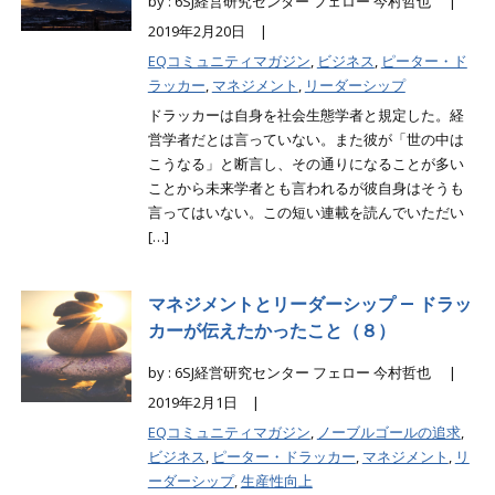
by : 6SJ経営研究センター フェロー 今村哲也 |
2019年2月20日 |
EQコミュニティマガジン
,
ビジネス
,
ピーター・ド
ラッカー
,
マネジメント
,
リーダーシップ
ドラッカーは自身を社会生態学者と規定した。経
営学者だとは言っていない。また彼が「世の中は
こうなる」と断言し、その通りになることが多い
ことから未来学者とも言われるが彼自身はそうも
言ってはいない。この短い連載を読んでいただい
[…]
マネジメントとリーダーシップ ― ドラッ
カーが伝えたかったこと（８）
by : 6SJ経営研究センター フェロー 今村哲也 |
2019年2月1日 |
EQコミュニティマガジン
,
ノーブルゴールの追求
,
ビジネス
,
ピーター・ドラッカー
,
マネジメント
,
リ
ーダーシップ
,
生産性向上