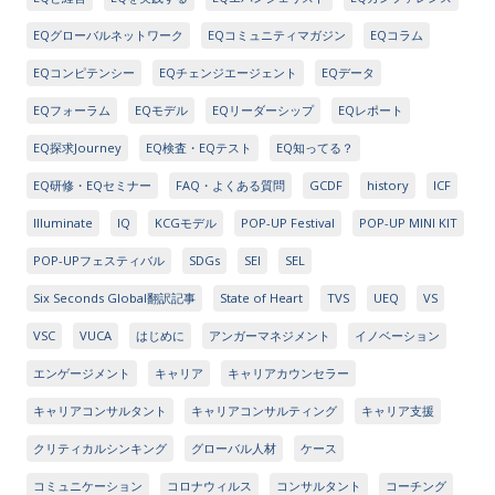
EQグローバルネットワーク
EQコミュニティマガジン
EQコラム
EQコンピテンシー
EQチェンジエージェント
EQデータ
EQフォーラム
EQモデル
EQリーダーシップ
EQレポート
EQ探求Journey
EQ検査・EQテスト
EQ知ってる？
EQ研修・EQセミナー
FAQ・よくある質問
GCDF
history
ICF
Illuminate
IQ
KCGモデル
POP-UP Festival
POP-UP MINI KIT
POP-UPフェスティバル
SDGs
SEI
SEL
Six Seconds Global翻訳記事
State of Heart
TVS
UEQ
VS
VSC
VUCA
はじめに
アンガーマネジメント
イノベーション
エンゲージメント
キャリア
キャリアカウンセラー
キャリアコンサルタント
キャリアコンサルティング
キャリア支援
クリティカルシンキング
グローバル人材
ケース
コミュニケーション
コロナウィルス
コンサルタント
コーチング